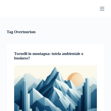
S
a
l
t
a
a
l
Tag
Overtourism
c
o
n
t
e
Tornelli in montagna: tutela ambientale o
n
business?
u
t
o