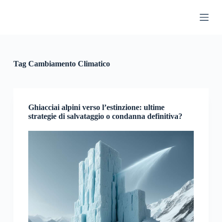
S
a
l
t
a
a
l
Tag
Cambiamento Climatico
c
o
n
t
e
Ghiacciai alpini verso l’estinzione: ultime
n
strategie di salvataggio o condanna definitiva?
u
t
o