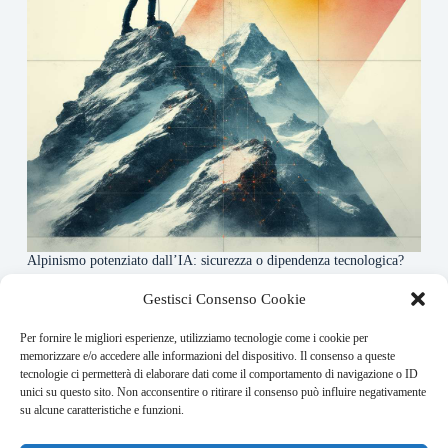
Alpinismo potenziato dall’IA: sicurezza o dipendenza tecnologica?
6 Maggio 2026
Gestisci Consenso Cookie
Per fornire le migliori esperienze, utilizziamo tecnologie come i cookie per
About this website
memorizzare e/o accedere alle informazioni del dispositivo. Il consenso a queste
tecnologie ci permetterà di elaborare dati come il comportamento di navigazione o ID
Rivistadellamontagna.it ogni giorno trova per te le principali
unici su questo sito. Non acconsentire o ritirare il consenso può influire negativamente
notizie su montagna trekking e alpinismo da tutto il mondo.
su alcune caratteristiche e funzioni.