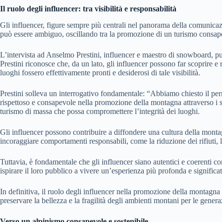
Il ruolo degli influencer: tra visibilità e responsabilità
Gli influencer, figure sempre più centrali nel panorama della comunicazi
può essere ambiguo, oscillando tra la promozione di un turismo consapev
L’intervista ad Anselmo Prestini, influencer e maestro di snowboard, p
Prestini riconosce che, da un lato, gli influencer possono far scoprire e 
luoghi fossero effettivamente pronti e desiderosi di tale visibilità.
Prestini solleva un interrogativo fondamentale: “Abbiamo chiesto il per
rispettoso e consapevole nella promozione della montagna attraverso i s
turismo di massa che possa compromettere l’integrità dei luoghi.
Gli influencer possono contribuire a diffondere una cultura della monta
incoraggiare comportamenti responsabili, come la riduzione dei rifiuti, la 
Tuttavia, è fondamentale che gli influencer siano autentici e coerenti 
ispirare il loro pubblico a vivere un’esperienza più profonda e significat
In definitiva, il ruolo degli influencer nella promozione della montagna
preservare la bellezza e la fragilità degli ambienti montani per le genera
Verso un alpinismo consapevole e sostenibile