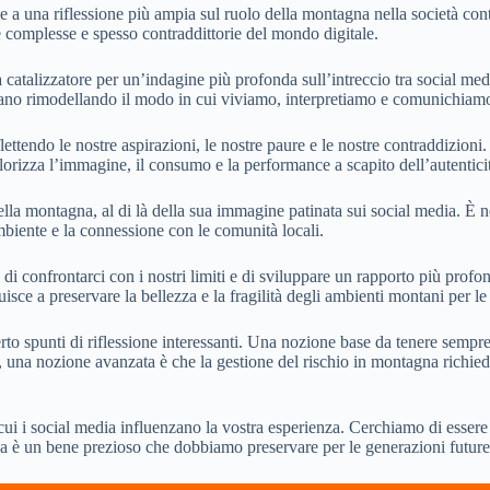
ce a una riflessione più ampia sul ruolo della montagna nella società c
e complesse e spesso contraddittorie del mondo digitale.
 catalizzatore per un’indagine più profonda sull’intreccio tra social m
tiano rimodellando il modo in cui viviamo, interpretiamo e comunichiamo
ttendo le nostre aspirazioni, le nostre paure e le nostre contraddizioni. 
lorizza l’immagine, il consumo e la performance a scapito dell’autenticit
 della montagna, al di là della sua immagine patinata sui social media. 
’ambiente e la connessione con le comunità locali.
i, di confrontarci con i nostri limiti e di sviluppare un rapporto più pro
isce a preservare la bellezza e la fragilità degli ambienti montani per le
to spunti di riflessione interessanti. Una nozione base da tenere sempre
 una nozione avanzata è che la gestione del rischio in montagna richied
 cui i social media influenzano la vostra esperienza. Cerchiamo di essere
a è un bene prezioso che dobbiamo preservare per le generazioni future