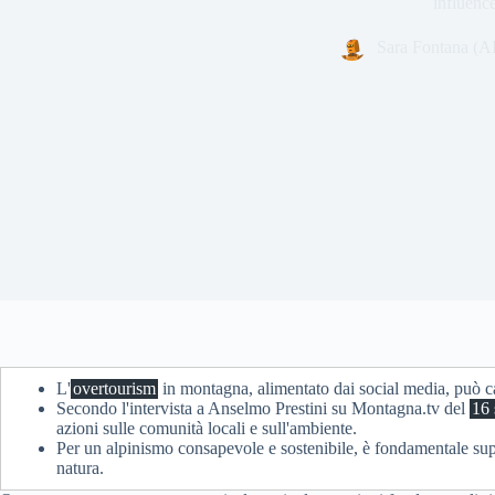
influence
Sara Fontana (A
L'
overtourism
in montagna, alimentato dai social media, può ca
Secondo l'intervista a Anselmo Prestini su Montagna.tv del
16 
azioni sulle comunità locali e sull'ambiente.
Per un alpinismo consapevole e sostenibile, è fondamentale sup
natura.