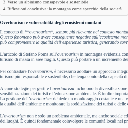
Verso un alpinismo consapevole e sostenibile
Riflessioni conclusive: la montagna come specchio della società
Overtourism e vulnerabilità degli ecosistemi montani
Il concetto di **
overtourism
*
, sempre più rilevante nel contesto montano
Questo fenomeno può avere conseguenze negative sull’ecosistema montan
può compromettere la qualità dell’esperienza turistica, generando sovra
L’articolo di Stefano Poma sull’
overtourism
in montagna evidenzia come 
turismo di massa in aree fragili. Questo può portare a un incremento dei
Per contrastare l’
overtourism
, è necessario adottare un approccio integrat
turismo più responsabile e sostenibile, che tenga conto della capacità di
Alcune strategie per gestire l’
overtourism
includono la diversificazione d
sensibilizzazione dei turisti e l’educazione ambientale. È inoltre importan
La gestione dell’
overtourism
richiede un monitoraggio costante e una val
la qualità dell’ambiente e monitorare la soddisfazione dei turisti e delle 
L’
overtourism
non è solo un problema ambientale, ma anche sociale ed eco
dei luoghi. È quindi fondamentale coinvolgere le comunità locali nel pro