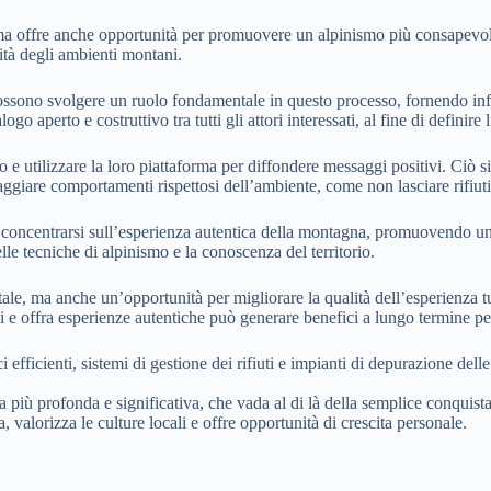
ma offre anche opportunità per promuovere un alpinismo più consapevole e 
grità degli ambienti montani.
li possono svolgere un ruolo fondamentale in questo processo, fornendo i
ogo aperto e costruttivo tra tutti gli attori interessati, al fine di definir
 e utilizzare la loro piattaforma per diffondere messaggi positivi. Ciò si
ggiare comportamenti rispettosi dell’ambiente, come non lasciare rifiuti, 
 e concentrarsi sull’esperienza autentica della montagna, promuovendo u
le tecniche di alpinismo e la conoscenza del territorio.
le, ma anche un’opportunità per migliorare la qualità dell’esperienza t
i e offra esperienze autentiche può generare benefici a lungo termine per
i efficienti, sistemi di gestione dei rifiuti e impianti di depurazione dell
nza più profonda e significativa, che vada al di là della semplice conquis
 valorizza le culture locali e offre opportunità di crescita personale.