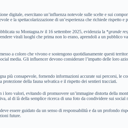
one digitale, esercitano un’influenza notevole sulle scelte e sui compor
ole e la spettacolarizzazione di un’esperienza che richiede rispetto e 
ubblicata su Montagna.tv il 16 settembre 2025, evidenzia la *
grande res
rendere virali luoghi che prima non lo erano, aprendoli a un pubblico vast
messo a coloro che vivono e sostengono quotidianamente questi territori
ocial media. Gli influencer devono considerare l’impatto delle loro azi
gna più consapevole, fornendo informazioni accurate sui percorsi, le co
protezione della fauna selvatica e il rispetto dei sentieri tracciati.
con i loro valori, evitando di promuovere un’immagine distorta della mon
iva, al di là della semplice ricerca di una foto da condividere sui social
 deve essere guidato da un senso di responsabilità e da un profondo rispe
zioni future.