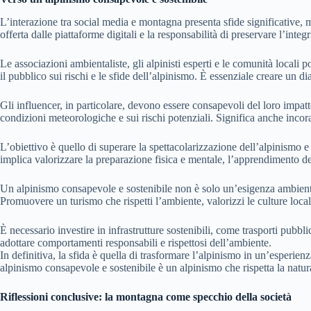
L’interazione tra social media e montagna presenta sfide significative, 
offerta dalle piattaforme digitali e la responsabilità di preservare l’inte
Le associazioni ambientaliste, gli alpinisti esperti e le comunità loca
il pubblico sui rischi e le sfide dell’alpinismo. È essenziale creare un dial
Gli influencer, in particolare, devono essere consapevoli del loro impatto
condizioni meteorologiche e sui rischi potenziali. Significa anche incora
L’obiettivo è quello di superare la spettacolarizzazione dell’alpinismo
implica valorizzare la preparazione fisica e mentale, l’apprendimento del
Un alpinismo consapevole e sostenibile non è solo un’esigenza ambienta
Promuovere un turismo che rispetti l’ambiente, valorizzi le culture local
È necessario investire in infrastrutture sostenibili, come trasporti pubblic
adottare comportamenti responsabili e rispettosi dell’ambiente.
In definitiva, la sfida è quella di trasformare l’alpinismo in un’esperie
alpinismo consapevole e sostenibile è un alpinismo che rispetta la natura,
Riflessioni conclusive: la montagna come specchio della società