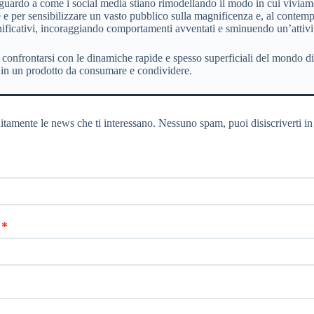
iguardo a come i social media stiano rimodellando il modo in cui viviam
e per sensibilizzare un vasto pubblico sulla magnificenza e, al contempo
gnificativi, incoraggiando comportamenti avventati e sminuendo un’attiv
 confrontarsi con le dinamiche rapide e spesso superficiali del mondo di
ca in un prodotto da consumare e condividere.
itamente le news che ti interessano. Nessuno spam, puoi disiscriverti in