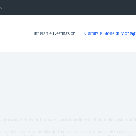
cy
Itinerari e Destinazioni
Cultura e Storie di Montag
lpinismo 2.0: tra influencer, social media e la sfida della sostenibili
l media stanno rimodellando l'alpinismo, con un focus sull'overtourism,