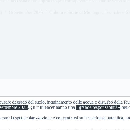
r e la necessità di un approccio più consapevole e sostenibile verso la
I)
16 Settembre 2025
Cultura e Storie di Montagna
,
Tecniche e Si
usare degrado del suolo, inquinamento delle acque e disturbo della faun
settembre 2025
, gli influencer hanno una
«grande responsabilità»
nei c
erare la spettacolarizzazione e concentrarsi sull'esperienza autentica,