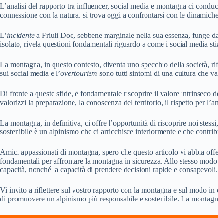
L’analisi del rapporto tra influencer, social media e montagna ci condu
connessione con la natura, si trova oggi a confrontarsi con le dinamich
L’
incidente
a Friuli Doc, sebbene marginale nella sua essenza, funge da
isolato, rivela questioni fondamentali riguardo a come i social media s
La montagna, in questo contesto, diventa uno specchio della società, rifle
sui social media e l’
overtourism
sono tutti sintomi di una cultura che va
Di fronte a queste sfide, è fondamentale riscoprire il valore intrinseco
valorizzi la preparazione, la conoscenza del territorio, il rispetto per l
La montagna, in definitiva, ci offre l’opportunità di riscoprire noi stess
sostenibile è un alpinismo che ci arricchisce interiormente e che contribu
Amici appassionati di montagna, spero che questo articolo vi abbia offer
fondamentali per affrontare la montagna in sicurezza. Allo stesso modo,
capacità, nonché la capacità di prendere decisioni rapide e consapevoli.
Vi invito a riflettere sul vostro rapporto con la montagna e sul modo in
di promuovere un alpinismo più responsabile e sostenibile. La montagn