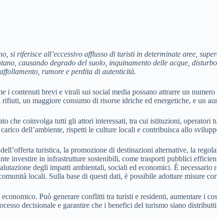
, si riferisce all’eccessivo afflusso di turisti in determinate aree, supe
o, causando degrado del suolo, inquinamento delle acque, disturbo dell
ffollamento, rumore e perdita di autenticità.
i contenuti brevi e virali sui social media possano attrarre un numero
 rifiuti, un maggiore consumo di risorse idriche ed energetiche, e un aum
o che coinvolga tutti gli attori interessati, tra cui istituzioni, operatori
 carico dell’ambiente, rispetti le culture locali e contribuisca allo svi
ell’offerta turistica, la promozione di destinazioni alternative, la regol
te investire in infrastrutture sostenibili, come trasporti pubblici efficien
utazione degli impatti ambientali, sociali ed economici. È necessario rac
comunità locali. Sulla base di questi dati, è possibile adottare misure corr
nomico. Può generare conflitti tra turisti e residenti, aumentare i costi
cesso decisionale e garantire che i benefici del turismo siano distribui