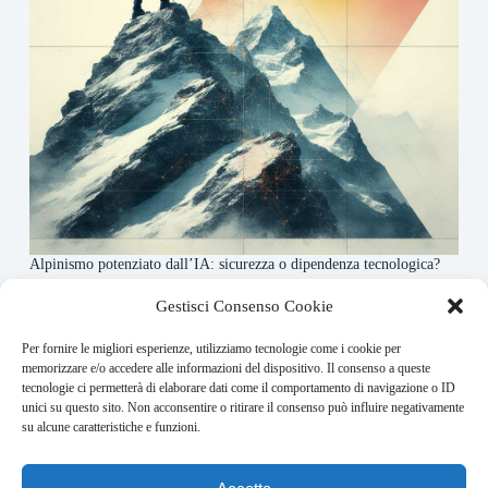
Alpinismo potenziato dall’IA: sicurezza o dipendenza tecnologica?
6 Maggio 2026
Gestisci Consenso Cookie
Per fornire le migliori esperienze, utilizziamo tecnologie come i cookie per
About this website
memorizzare e/o accedere alle informazioni del dispositivo. Il consenso a queste
tecnologie ci permetterà di elaborare dati come il comportamento di navigazione o ID
Rivistadellamontagna.it ogni giorno trova per te le principali
unici su questo sito. Non acconsentire o ritirare il consenso può influire negativamente
notizie su montagna trekking e alpinismo da tutto il mondo.
su alcune caratteristiche e funzioni.
Address: