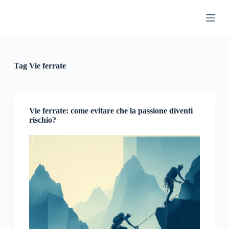
S
a
l
t
a
a
l
Tag
Vie ferrate
c
o
n
t
e
Vie ferrate: come evitare che la passione diventi
n
rischio?
u
t
o