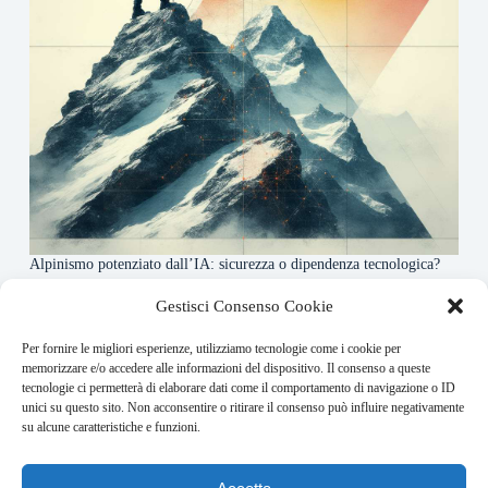
Alpinismo potenziato dall’IA: sicurezza o dipendenza tecnologica?
6 Maggio 2026
Gestisci Consenso Cookie
Per fornire le migliori esperienze, utilizziamo tecnologie come i cookie per
About this website
memorizzare e/o accedere alle informazioni del dispositivo. Il consenso a queste
tecnologie ci permetterà di elaborare dati come il comportamento di navigazione o ID
Rivistadellamontagna.it ogni giorno trova per te le principali
unici su questo sito. Non acconsentire o ritirare il consenso può influire negativamente
notizie su montagna trekking e alpinismo da tutto il mondo.
su alcune caratteristiche e funzioni.
Address: