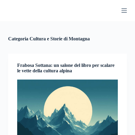
S
a
l
t
a
a
l
Categoria
Cultura e Storie di Montagna
c
o
n
t
e
Frabosa Sottana: un salone del libro per scalare
n
le vette della cultura alpina
u
t
o