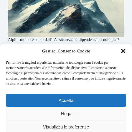
Alpinismo potenziato dall’IA: sicurezza o dipendenza tecnologica?
6 Maggio 2026
Gestisci Consenso Cookie
Per fornire le migliori esperienze, utilizziamo tecnologie come i cookie per
About this website
memorizzare e/o accedere alle informazioni del dispositivo. Il consenso a queste
tecnologie ci permetterà di elaborare dati come il comportamento di navigazione o ID
Rivistadellamontagna.it ogni giorno trova per te le principali
unici su questo sito. Non acconsentire o ritirare il consenso può influire negativamente
notizie su montagna trekking e alpinismo da tutto il mondo.
su alcune caratteristiche e funzioni.
Address:
Accetta
VIA USODIMARE 3 - 37138 - VERONA (VR)
E-Mail:
Nega
redazione@bullet-network.com
Network:
Visualizza le preferenze
bullet-network.com