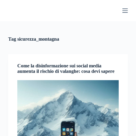
S
a
l
t
a
a
l
Tag
sicurezza_montagna
c
o
n
t
e
Come la disinformazione sui social media
n
aumenta il rischio di valanghe: cosa devi sapere
u
t
o