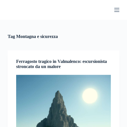
S
a
l
t
a
a
l
Tag
Montagna e sicurezza
c
o
n
t
e
Ferragosto tragico in Valmalenco: escursionista
n
stroncato da un malore
u
t
o