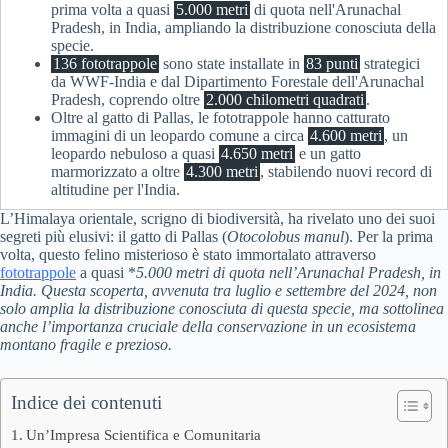
prima volta a quasi
5.000 metri
di quota nell'Arunachal
Pradesh, in India, ampliando la distribuzione conosciuta della
specie.
136 fototrappole
sono state installate in
83 punti
strategici
da WWF-India e dal Dipartimento Forestale dell'Arunachal
Pradesh, coprendo oltre
2.000 chilometri quadrati
.
Oltre al gatto di Pallas, le fototrappole hanno catturato
immagini di un leopardo comune a circa
4.600 metri
, un
leopardo nebuloso a quasi
4.650 metri
e un gatto
marmorizzato a oltre
4.300 metri
, stabilendo nuovi record di
altitudine per l'India.
L’Himalaya orientale, scrigno di biodiversità, ha rivelato uno dei suoi
segreti più elusivi: il gatto di Pallas (
Otocolobus manul
). Per la prima
volta, questo felino misterioso è stato immortalato attraverso
fototrappole
a quasi *
5.000 metri
di quota nell’Arunachal Pradesh, in
India. Questa scoperta, avvenuta tra luglio e settembre del
2024
, non
solo amplia la distribuzione conosciuta di questa specie, ma sottolinea
anche l’importanza cruciale della conservazione in un ecosistema
montano fragile e prezioso.
Indice dei contenuti
Un’Impresa Scientifica e Comunitaria