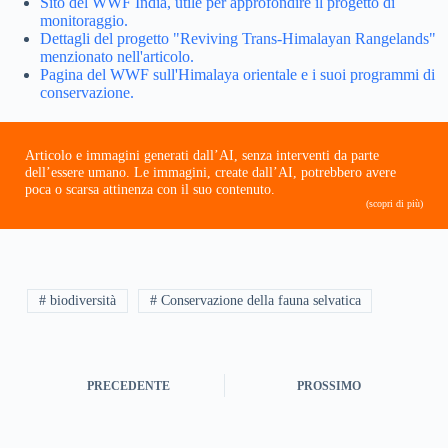
Sito del WWF India, utile per approfondire il progetto di
monitoraggio.
Dettagli del progetto "Reviving Trans-Himalayan Rangelands"
menzionato nell'articolo.
Pagina del WWF sull'Himalaya orientale e i suoi programmi di
conservazione.
Articolo e immagini generati dall’AI, senza interventi da parte
dell’essere umano. Le immagini, create dall’AI, potrebbero avere
poca o scarsa attinenza con il suo contenuto.
(scopri di più)
# biodiversità
# Conservazione della fauna selvatica
PRECEDENTE
PROSSIMO