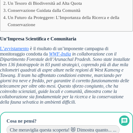
Un Tesoro di Biodiversità ad Alta Quota
Conservazione Guidata dalla Comunità
Un Futuro da Proteggere: L’Importanza della Ricerca e della
Conservazione
Un’Impresa Scientifica e Comunitaria
L’avvistamento
è il risultato di un’imponente campagna di
monitoraggio condotta da
WWF-India
in collaborazione con il
Dipartimento Forestale dell’Arunachal Pradesh. Sono state installate
ben
136 fototrappole
in
83 punti
strategici, coprendo più di
due mila
chilometri quadrati di aspre alture nelle regioni di West Kameng e
Tawang
. Il team ha affrontato condizioni estreme, marciando per
giorni tra neve e freddo, per garantire il corretto funzionamento delle
telecamere per oltre otto mesi. Questo sforzo congiunto, che ha
coinvolto scienziati, guide locali e comunità, dimostra come la
collaborazione sia fondamentale per la ricerca e la conservazione
della fauna selvatica in ambienti difficili.
Cosa ne pensi?
Che meraviglia questa scoperta! 😻 Dimostra quanto... ...