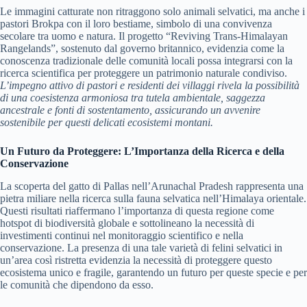
Le immagini catturate non ritraggono solo animali selvatici, ma anche i
pastori Brokpa con il loro bestiame, simbolo di una convivenza
secolare tra uomo e natura. Il progetto “Reviving Trans-Himalayan
Rangelands”, sostenuto dal governo britannico, evidenzia come la
conoscenza tradizionale delle comunità locali possa integrarsi con la
ricerca scientifica per proteggere un patrimonio naturale condiviso.
L’impegno attivo di pastori e residenti dei villaggi rivela la possibilità
di una coesistenza armoniosa tra tutela ambientale, saggezza
ancestrale e fonti di sostentamento, assicurando un avvenire
sostenibile per questi delicati ecosistemi montani.
Un Futuro da Proteggere: L’Importanza della Ricerca e della
Conservazione
La scoperta del gatto di Pallas nell’Arunachal Pradesh rappresenta una
pietra miliare nella ricerca sulla fauna selvatica nell’Himalaya orientale.
Questi risultati riaffermano l’importanza di questa regione come
hotspot di biodiversità globale e sottolineano la necessità di
investimenti continui nel monitoraggio scientifico e nella
conservazione. La presenza di una tale varietà di felini selvatici in
un’area così ristretta evidenzia la necessità di proteggere questo
ecosistema unico e fragile, garantendo un futuro per queste specie e per
le comunità che dipendono da esso.