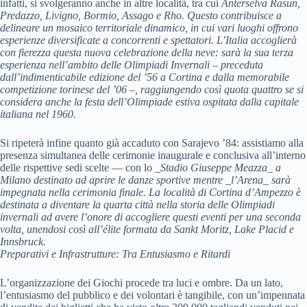
infatti, si svolgeranno anche in altre località, tra cui
Anterselva Rasun,
Predazzo, Livigno, Bormio, Assago
e Rho. Questo contribuisce a
delineare un mosaico territoriale dinamico, in cui vari luoghi offrono
esperienze diversificate a concorrenti e spettatori. L’Italia accoglierà
con fierezza questa nuova celebrazione della neve: sarà la sua terza
esperienza nell’ambito delle Olimpiadi Invernali – preceduta
dall’indimenticabile edizione del ’56 a Cortina e dalla memorabile
competizione torinese del ’06 –, raggiungendo così quota quattro se si
considera anche la festa dell’Olimpiade estiva ospitata dalla capitale
italiana nel 1960.
Si ripeterà infine quanto già accaduto con Sarajevo ’84: assistiamo alla
presenza simultanea delle cerimonie inaugurale e conclusiva all’interno
delle rispettive sedi scelte — con lo
_Stadio Giuseppe Meazza_
a
Milano destinato ad aprire le danze sportive mentre
_l’Arena_
sarà
impegnata nella cerimonia finale. La località di Cortina d’Ampezzo è
destinata a diventare la quarta città nella storia delle Olimpiadi
invernali ad avere l’onore di accogliere questi eventi per una seconda
volta, unendosi così all’élite formata da Sankt Moritz, Lake Placid e
Innsbruck.
Preparativi e Infrastrutture: Tra Entusiasmo e Ritardi
L’organizzazione dei Giochi procede tra luci e ombre. Da un lato,
l’entusiasmo del pubblico e dei volontari è tangibile, con un’impennata