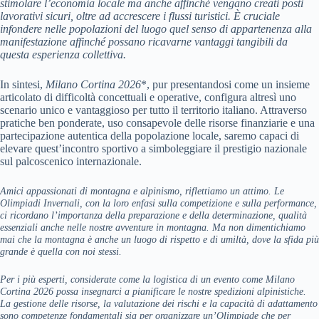
stimolare l’economia locale ma anche affinché vengano creati posti
lavorativi sicuri, oltre ad accrescere i flussi turistici. È cruciale
infondere nelle popolazioni del luogo quel senso di appartenenza alla
manifestazione affinché possano ricavarne vantaggi tangibili da
questa esperienza collettiva.
In sintesi,
Milano Cortina 2026
*, pur presentandosi come un insieme
articolato di difficoltà concettuali e operative, configura altresì uno
scenario unico e vantaggioso per tutto il territorio italiano. Attraverso
pratiche ben ponderate, uso consapevole delle risorse finanziarie e una
partecipazione autentica della popolazione locale, saremo capaci di
elevare quest’incontro sportivo a simboleggiare il prestigio nazionale
sul palcoscenico internazionale.
Amici appassionati di montagna e alpinismo, riflettiamo un attimo. Le
Olimpiadi Invernali, con la loro enfasi sulla competizione e sulla performance,
ci ricordano l’importanza della preparazione e della determinazione, qualità
essenziali anche nelle nostre avventure in montagna. Ma non dimentichiamo
mai che la montagna è anche un luogo di rispetto e di umiltà, dove la sfida più
grande è quella con noi stessi.
Per i più esperti, considerate come la logistica di un evento come Milano
Cortina 2026 possa insegnarci a pianificare le nostre spedizioni alpinistiche.
La gestione delle risorse, la valutazione dei rischi e la capacità di adattamento
sono competenze fondamentali sia per organizzare un’Olimpiade che per