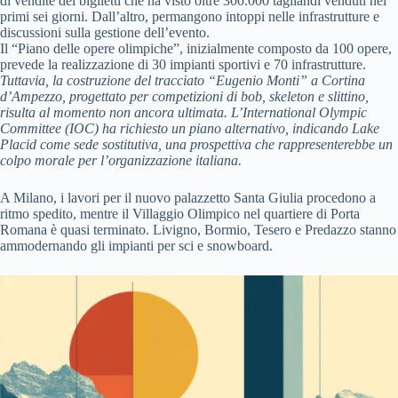
di vendite dei biglietti che ha visto oltre 300.000 tagliandi venduti nei
primi sei giorni. Dall’altro, permangono intoppi nelle infrastrutture e
discussioni sulla gestione dell’evento.
Il “Piano delle opere olimpiche”, inizialmente composto da 100 opere,
prevede la realizzazione di 30 impianti sportivi e 70 infrastrutture.
Tuttavia, la costruzione del tracciato “Eugenio Monti” a Cortina
d’Ampezzo, progettato per competizioni di bob, skeleton e slittino,
risulta al momento non ancora ultimata.
L’International Olympic
Committee (IOC) ha richiesto un piano alternativo, indicando Lake
Placid come sede sostitutiva, una prospettiva che rappresenterebbe un
colpo morale per l’organizzazione italiana.
A Milano, i lavori per il nuovo palazzetto Santa Giulia procedono a
ritmo spedito, mentre il Villaggio Olimpico nel quartiere di Porta
Romana è quasi terminato. Livigno, Bormio, Tesero e Predazzo stanno
ammodernando gli impianti per sci e snowboard.