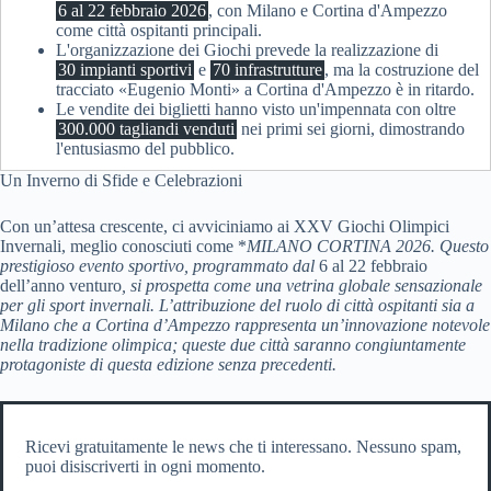
6 al 22 febbraio 2026
, con Milano e Cortina d'Ampezzo
come città ospitanti principali.
L'organizzazione dei Giochi prevede la realizzazione di
30 impianti sportivi
e
70 infrastrutture
, ma la costruzione del
tracciato «Eugenio Monti» a Cortina d'Ampezzo è in ritardo.
Le vendite dei biglietti hanno visto un'impennata con oltre
300.000 tagliandi venduti
nei primi sei giorni, dimostrando
l'entusiasmo del pubblico.
Un Inverno di Sfide e Celebrazioni
Con un’attesa crescente, ci avviciniamo ai XXV Giochi Olimpici
Invernali, meglio conosciuti come *
MILANO CORTINA 2026
. Questo
prestigioso evento sportivo, programmato dal
6 al 22 febbraio
dell’anno venturo
, si prospetta come una vetrina globale sensazionale
per gli sport invernali. L’attribuzione del ruolo di città ospitanti sia a
Milano che a Cortina d’Ampezzo rappresenta un’innovazione notevole
nella tradizione olimpica; queste due città saranno congiuntamente
protagoniste di questa edizione senza precedenti.
Ricevi gratuitamente le news che ti interessano. Nessuno spam,
puoi disiscriverti in ogni momento.