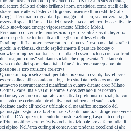
l’importanza dei campioni provenienti dalla NHL; allo stesso modo,
nel settore dello sci alpino brillano i nomi prestigiosi come quelli delle
straordinarie atlete: Federica Brignone, insieme all’incredibile Sofia
Goggia. Per quanto riguarda il pattinaggio artistico, si annovera tra gli
osservati speciali l’artista Daniel Grassl; invece, nel mondo accattivante
dello snowboard emerge vigorosamente Michela Moioli.
Per quanto concerne le manifestazioni per disabilità specifiche, sono
attese esperienze indimenticabili negli sport riflessivi delle
Paralimpiadi. Le prove mostreranno un’intensità risonante dai paralleli
giochi in evidenza, citando esplicitamente il para ice hockey o
snowboarding per non tralasciare nulla ed essere inclusivi nei confronti
del “magnum opus” sul piano sociale che rappresenta l’incitamento
verso molteplici sport adattativi, al fine di incrementare quanto più
possibile la loro fruizione collettiva.
Quanto ai luoghi selezionati per tali emozionanti eventi, dovrebbero
essere collocabili secondo una logistica studiata meticolosamente
attraverso raggruppamenti pianificati in quattro distinte aree: Milano,
Cortina, Valtellina e Val di Fiemme. Considerando il baricentro
milanese, verranno inaugurate varie attività preliminari iniziali, tra cui
una solenne cerimonia introduttiva; naturalmente, ci sarà spazio
dedicato anche all’hockey ufficiale e al magnifico spettacolo del
pattinaggio, seguito dallo short track. Continuando, ci dirigeremo verso
Cortina D’Ampezzo, tenendo in considerazione gli aspetti tecnici per
offrire un ottimo terreno festivo nella tradizionale prova femminile di
sci alpino. Nell’area curling si conservano tendenze eccellenti di alta