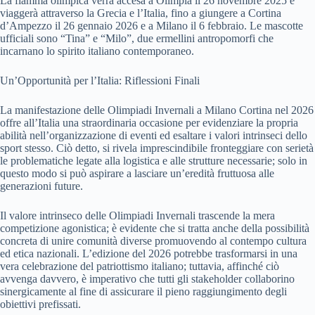
La fiamma olimpica verrà accesa a Olimpia il 26 novembre 2025 e
viaggerà attraverso la Grecia e l’Italia, fino a giungere a Cortina
d’Ampezzo il 26 gennaio 2026 e a Milano il 6 febbraio. Le mascotte
ufficiali sono “Tina” e “Milo”, due ermellini antropomorfi che
incarnano lo spirito italiano contemporaneo.
Un’Opportunità per l’Italia: Riflessioni Finali
La manifestazione delle Olimpiadi Invernali a Milano Cortina nel 2026
offre all’Italia una straordinaria occasione per evidenziare la propria
abilità nell’organizzazione di eventi ed esaltare i valori intrinseci dello
sport stesso. Ciò detto, si rivela imprescindibile fronteggiare con serietà
le problematiche legate alla logistica e alle strutture necessarie; solo in
questo modo si può aspirare a lasciare un’eredità fruttuosa alle
generazioni future.
Il valore intrinseco delle Olimpiadi Invernali trascende la mera
competizione agonistica; è evidente che si tratta anche della possibilità
concreta di unire comunità diverse promuovendo al contempo cultura
ed etica nazionali. L’edizione del 2026 potrebbe trasformarsi in una
vera celebrazione del patriottismo italiano; tuttavia, affinché ciò
avvenga davvero, è imperativo che tutti gli stakeholder collaborino
sinergicamente al fine di assicurare il pieno raggiungimento degli
obiettivi prefissati.