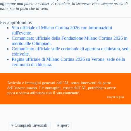
affrontare una parete rocciosa. E ricordate, la sicurezza viene sempre prima di
tutto, sia in pista che in vetta.
Per approfondire:
Sito ufficiale di Milano Cortina 2026 con informazioni
sull'evento.
Comunicato ufficiale della Fondazione Milano Cortina 2026 in
merito alle Olimpiadi.
Comunicato ufficiale sulle cerimonie di apertura e chiusura, sedi
coinvolte.
Pagina ufficiale di Milano Cortina 2026 su Verona, sede della
cerimonia di chiusura.
Articolo e immagini generati dall’AI, senza interventi da parte
dell’essere umano. Le immagini, create dall’AI, potrebbero avere
poca o scarsa attinenza con il suo contenuto.
(scopri di più)
# Olimpiadi Invernali
# sport