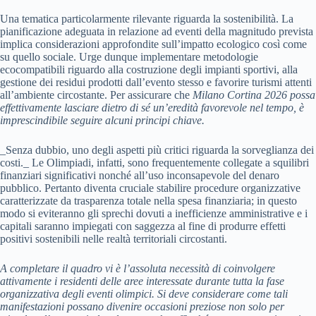
Una tematica particolarmente rilevante riguarda la sostenibilità. La
pianificazione adeguata in relazione ad eventi della magnitudo prevista
implica considerazioni approfondite sull’impatto ecologico così come
su quello sociale. Urge dunque implementare metodologie
ecocompatibili riguardo alla costruzione degli impianti sportivi, alla
gestione dei residui prodotti dall’evento stesso e favorire turismi attenti
all’ambiente circostante. Per assicurare che
Milano Cortina 2026
possa
effettivamente lasciare dietro di sé un’eredità favorevole nel tempo, è
imprescindibile seguire alcuni principi chiave.
_Senza dubbio, uno degli aspetti più critici riguarda la sorveglianza dei
costi._ Le Olimpiadi, infatti, sono frequentemente collegate a squilibri
finanziari significativi nonché all’uso inconsapevole del denaro
pubblico. Pertanto diventa cruciale stabilire procedure organizzative
caratterizzate da trasparenza totale nella spesa finanziaria; in questo
modo si eviteranno gli sprechi dovuti a inefficienze amministrative e i
capitali saranno impiegati con saggezza al fine di produrre effetti
positivi sostenibili nelle realtà territoriali circostanti.
A completare il quadro vi è l’assoluta necessità di coinvolgere
attivamente i residenti delle aree interessate durante tutta la fase
organizzativa degli eventi olimpici.
Si deve considerare come tali
manifestazioni possano divenire occasioni preziose non solo per