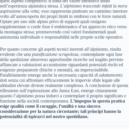
quest’aspetto competitivo; si tratta del valore intrinseco insito
nell’esperienza alpinistica stessa.
L’alpinismo trascende infatti la mera
aspirazione alla vetta;
esso rappresenta piuttosto un cammino interiore
volto all’autoscoperta dei propri limiti in simbiosi con le forze naturali.
Optare per uno stile alpino privo di supporti quali ossigeno
supplementare o corde fisse è emblematico d’un approccio etico verso
la montagna stessa; promuovendo così valori fondamentali quali
autonomia individuale e responsabilità nelle proprie scelte operative.
Per quanto concerne gli aspetti tecnici inerenti all’alpinismo, risulta
evidente che
una pianificazione scrupolosa
, contemplante ogni fase
della spedizione attraverso approfondite ricerche sul tragitto previsto
affiancate a valutazioni accuratissime riguardanti potenziali rischi ed
esigenze preparatorie (fisiche o mentali), sia imprescindibile.
Parallelamente emerge anche la necessaria
capacità di adattamento
;
doti senza cui affrontare efficacemente le impervie sfide legate alle
altitudini elevate diviene realmente complesso. A conclusione di questa
riflessione sull’esplorazione allo Jannu East, emerge chiaramente
quanto l’alpinismo possa indurci a contemplare il proprio significato e
funzione nella società contemporanea.
L’impegno in questa pratica
esige qualità come il coraggio, l’umiltà e una sincera
considerazione per la natura circostante; tali principi hanno la
potenzialità di ispirarci nel nostro quotidiano.