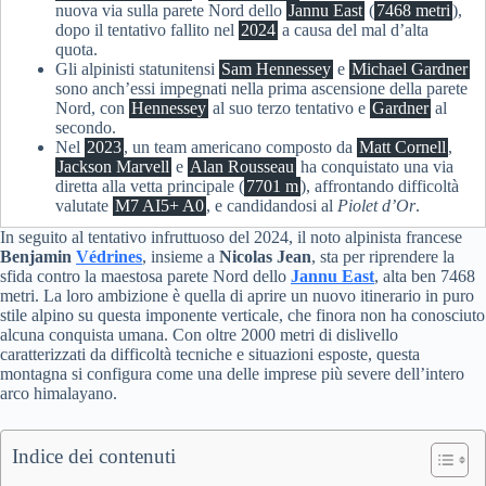
nuova via sulla parete Nord dello
Jannu East
(
7468 metri
),
dopo il tentativo fallito nel
2024
a causa del mal d’alta
quota.
Gli alpinisti statunitensi
Sam Hennessey
e
Michael Gardner
sono anch’essi impegnati nella prima ascensione della parete
Nord, con
Hennessey
al suo terzo tentativo e
Gardner
al
secondo.
Nel
2023
, un team americano composto da
Matt Cornell
,
Jackson Marvell
e
Alan Rousseau
ha conquistato una via
diretta alla vetta principale (
7701 m
), affrontando difficoltà
valutate
M7 AI5+ A0
, e candidandosi al
Piolet d’Or
.
In seguito al tentativo infruttuoso del 2024, il noto alpinista francese
Benjamin
Védrines
, insieme a
Nicolas Jean
, sta per riprendere la
sfida contro la maestosa parete Nord dello
Jannu East
, alta ben 7468
metri. La loro ambizione è quella di aprire un nuovo itinerario in puro
stile alpino su questa imponente verticale, che finora non ha conosciuto
alcuna conquista umana. Con oltre 2000 metri di dislivello
caratterizzati da difficoltà tecniche e situazioni esposte, questa
montagna si configura come una delle imprese più severe dell’intero
arco himalayano.
Indice dei contenuti