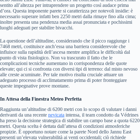
sentito all’altezza per intraprendere un progetto così audace prima
d’ora. Questa imponente parete si caratterizza per notevoli insidie: è
necessario superare infatti ben 2250 metri dalla rimaye fino alla cima;
inoltre presenta una pendenza media assai pronunciata e pochissimi
luoghi adeguati per stabilire bivacchi.
La questione dell’altitudine, considerando che il picco raggiunge i
7468 metri, costituisce anch’essa una barriera considerevole che
influisce sulla rapidità dell’ascesa mentre amplifica le difficoltà dal
punto di vista fisiologico. Non va trascurato il fatto che le
complicazioni tecniche aumentano in corrispondenza delle quote
elevate; qui ci si confronta con diversi tipi di terreno: dal misto nevoso
alle creste acuminate. Per tale motivo risulta cruciale attuare un
adeguato processo di acclimatamento prima di poter fronteggiare
queste impegnative prove montane.
In Attesa della Finestra Meteo Perfetta
Raggiunta un’altitudine di 6200 metri con lo scopo di valutare i danni
derivanti da una recente
nevicata
intensa, il team condotto da Védrines
ha preso la decisione strategica di stabilire un campo base a quota 6220
metri. Questa scelta è dettata dall’attesa di condizioni atmosferiche
propizie. È opportuno notare come la parete Nord dello Jannu East
presenti un’elevata vulnerabilità ai venti occidentali; ciò richiede