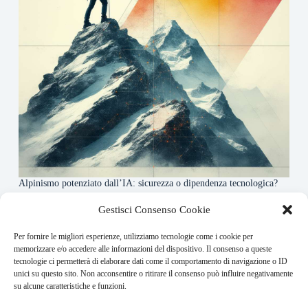
Alpinismo potenziato dall’IA: sicurezza o dipendenza tecnologica?
6 Maggio 2026
Gestisci Consenso Cookie
Per fornire le migliori esperienze, utilizziamo tecnologie come i cookie per
About this website
memorizzare e/o accedere alle informazioni del dispositivo. Il consenso a queste
tecnologie ci permetterà di elaborare dati come il comportamento di navigazione o ID
Rivistadellamontagna.it ogni giorno trova per te le principali
unici su questo sito. Non acconsentire o ritirare il consenso può influire negativamente
notizie su montagna trekking e alpinismo da tutto il mondo.
su alcune caratteristiche e funzioni.