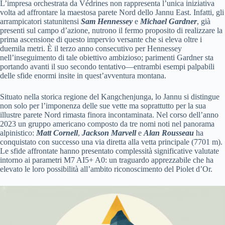
L’impresa orchestrata da Védrines non rappresenta l’unica iniziativa
volta ad affrontare la maestosa parete Nord dello Jannu East. Infatti, gli
arrampicatori statunitensi
Sam Hennessey
e
Michael Gardner
, già
presenti sul campo d’azione, nutrono il fermo proposito di realizzare la
prima ascensione di questo impervio versante che si eleva oltre i
duemila metri. È il terzo anno consecutivo per Hennessey
nell’inseguimento di tale obiettivo ambizioso; parimenti Gardner sta
portando avanti il suo secondo tentativo—entrambi esempi palpabili
delle sfide enormi insite in quest’avventura montana.
Situato nella storica regione del Kangchenjunga, lo Jannu si distingue
non solo per l’imponenza delle sue vette ma soprattutto per la sua
illustre parete Nord rimasta finora incontaminata. Nel corso dell’anno
2023 un gruppo americano composto da tre nomi noti nel panorama
alpinistico:
Matt Cornell
,
Jackson Marvell
e
Alan Rousseau
ha
conquistato con successo una via diretta alla vetta principale (7701 m).
Le sfide affrontate hanno presentato complessità significative valutate
intorno ai parametri M7 AI5+ A0: un traguardo apprezzabile che ha
elevato le loro possibilità all’ambito riconoscimento del Piolet d’Or.