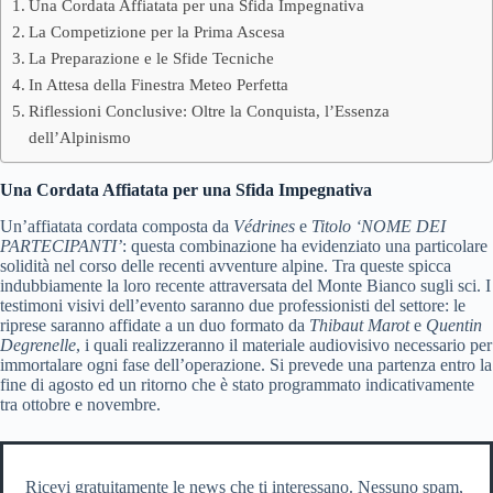
Una Cordata Affiatata per una Sfida Impegnativa
La Competizione per la Prima Ascesa
La Preparazione e le Sfide Tecniche
In Attesa della Finestra Meteo Perfetta
Riflessioni Conclusive: Oltre la Conquista, l’Essenza
dell’Alpinismo
Una Cordata Affiatata per una Sfida Impegnativa
Un’affiatata cordata composta da
Védrines
e
Titolo ‘NOME DEI
PARTECIPANTI’
: questa combinazione ha evidenziato una particolare
solidità nel corso delle recenti avventure alpine. Tra queste spicca
indubbiamente la loro recente attraversata del Monte Bianco sugli sci. I
testimoni visivi dell’evento saranno due professionisti del settore: le
riprese saranno affidate a un duo formato da
Thibaut Marot
e
Quentin
Degrenelle
, i quali realizzeranno il materiale audiovisivo necessario per
immortalare ogni fase dell’operazione. Si prevede una partenza entro la
fine di agosto ed un ritorno che è stato programmato indicativamente
tra ottobre e novembre.
Ricevi gratuitamente le news che ti interessano. Nessuno spam,