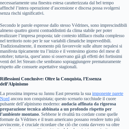
necessariamente una finestra estesa caratterizzata dal bel tempo
affinché l’intera operazione d’ascensione e discesa possa svolgersi
senza rischi significativi.
Secondo le parole espresse dallo stesso Védrines, sono imprescindibili
almeno quattro giorni contraddistinti da clima stabile per poter
realizzare l’impresa proposta; tale contesto idilliaco risulta complesso
nel territorio noto per le sue variabili climatiche imprevedibili.
Tradizionalmente, il momento più favorevole sulle alture nepalesi si
manifesta tipicamente tra l’inizio e il ventesimo giorno del mese di
ottobre; tuttavia, quest’anno si osservano già gli effetti dei fortissimi
venti del Jet Stream che sembrano sopraggiungere prematuramente
rispetto alle consuete aspettative stagionali.
Riflessioni Conclusive: Oltre la Conquista, l’Essenza
dell’Alpinismo
La prossima impresa su Jannu East presenta la sua
imponente parete
Nord
ancora non conquistata; questo scenario racchiude il cuore
pulsante dell’alpinismo moderno:
audacia affinata da rigorosa
preparazione tecnica abbinata a un profondo rispetto per
l’ambiente montano
. Sebbene le rivalità tra cordate come quelle
formate da Védrines e il team americano possano rendere tutto più
avvincente, è cruciale ricordare che ciò che conta davvero va oltre