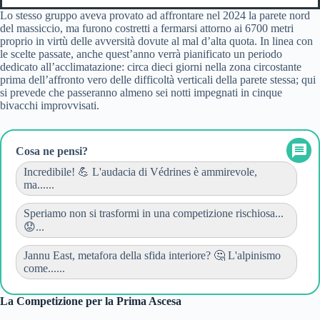
Lo stesso gruppo aveva provato ad affrontare nel 2024 la parete nord
del massiccio, ma furono costretti a fermarsi attorno ai 6700 metri
proprio in virtù delle avversità dovute al mal d’alta quota. In linea con
le scelte passate, anche quest’anno verrà pianificato un periodo
dedicato all’acclimatazione: circa dieci giorni nella zona circostante
prima dell’affronto vero delle difficoltà verticali della parete stessa; qui
si prevede che passeranno almeno sei notti impegnati in cinque
bivacchi improvvisati.
Cosa ne pensi?
Incredibile! 💪 L'audacia di Védrines è ammirevole,
ma......
Speriamo non si trasformi in una competizione rischiosa...
😟...
Jannu East, metafora della sfida interiore? 🤔 L'alpinismo
come......
La Competizione per la Prima Ascesa