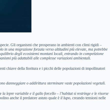
 specie. Gli organismi che prosperano in ambienti con climi rigidi –
solo in una migrazione forzata verso altitudini più elevate, ma potrebbe
o equilibrio degli ecosistemi montani locali, entrando in competizione
ganismi più adattabili alle complesse variazioni ambientali.
ti chiave della fioritura e i picchi delle popolazioni di impollinatori
ssono danneggiare o addirittura sterminare vaste popolazioni vegetali.
me
la lepre variabile
e
il gallo forcello
– l’habitat si restringe e le risorse
olino anche il predatore astuto quale è
il lupo
, creando tensioni nelle