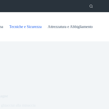
na
Tecniche e Sicurezza
Attrezzatura e Abbigliamento
tagne
 ghiacciai alla minaccia