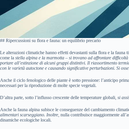
## Ripercussioni su flora e fauna: un equilibrio precario
Le alterazioni climatiche hanno effetti devastanti sulla flora e la faun
come la
stella alpina
e la
marmotta
– si trovano ad affrontare difficolt
portare all’estinzione di alcuni gruppi distintivi. Il riassortimento ter
con le varietà autoctone e causando significative perturbazioni. Si osse
Anche il ciclo fenologico delle piante è sotto pressione: l’anticipo prima
necessari per la riproduzione di molte specie vegetali.
D’altra parte, sotto l’influsso crescente delle temperature globali
, si as
Anche la fauna alpina subisce le conseguenze del cambiamento climatic
alimentari scarseggiano. Inoltre,
nulla contribuisce maggiormente all’a
dinamiche ecologiche locali.