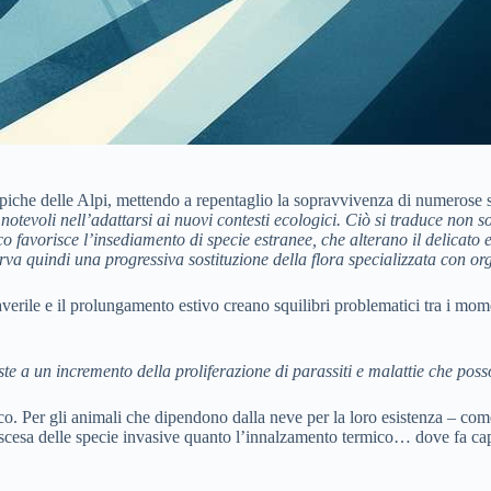
a tipiche delle Alpi, mettendo a repentaglio la sopravvivenza di numerose
à notevoli nell’adattarsi ai nuovi contesti ecologici. Ciò si traduce non 
mico favorisce l’insediamento di specie estranee, che alterano il delicat
rva quindi una progressiva sostituzione della flora specializzata con or
verile e il prolungamento estivo creano squilibri problematici tra i momen
siste a un incremento della proliferazione di parassiti e malattie che po
o. Per gli animali che dipendono dalla neve per la loro esistenza – co
scesa delle specie invasive quanto l’innalzamento termico… dove fa cap