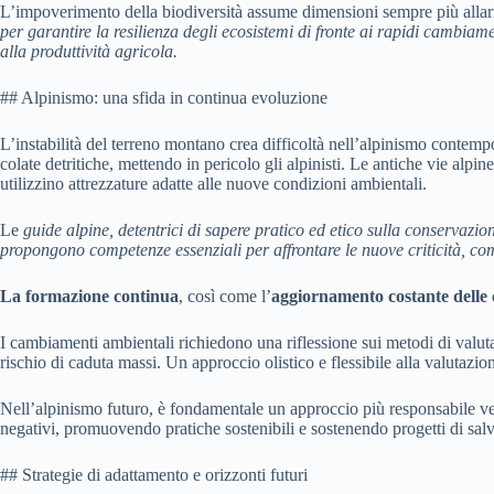
L’impoverimento della biodiversità assume dimensioni sempre più allarma
per garantire la resilienza degli ecosistemi di fronte ai rapidi cambiamen
alla produttività agricola.
## Alpinismo: una sfida in continua evoluzione
L’instabilità del terreno montano crea difficoltà nell’alpinismo contemp
colate detritiche, mettendo in pericolo gli alpinisti. Le antiche vie alp
utilizzino attrezzature adatte alle nuove condizioni ambientali.
Le
guide alpine
, detentrici di sapere pratico ed etico sulla conservazi
propongono competenze essenziali per affrontare le nuove criticità, come
La formazione continua
, così come l’
aggiornamento costante delle
I cambiamenti ambientali richiedono una riflessione sui metodi di valuta
rischio di caduta massi. Un approccio olistico e flessibile alla valutazio
Nell’alpinismo futuro, è fondamentale un approccio più responsabile vers
negativi, promuovendo pratiche sostenibili e sostenendo progetti di sal
## Strategie di adattamento e orizzonti futuri