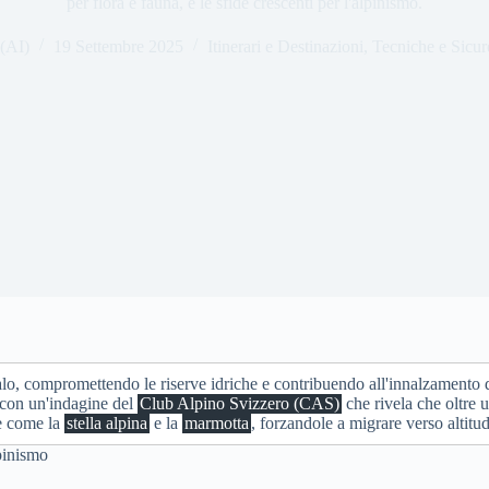
per flora e fauna, e le sfide crescenti per l'alpinismo.
 (AI)
19 Settembre 2025
Itinerari e Destinazioni
,
Tecniche e Sicur
o, compromettendo le riserve idriche e contribuendo all'innalzamento de
, con un'indagine del
Club Alpino Svizzero (CAS)
che rivela che oltre 
ie come la
stella alpina
e la
marmotta
, forzandole a migrare verso altitud
lpinismo