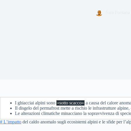
Sara Fontana
I ghiacciai alpini sono
«sotto scacco»
a causa del calore anomal
Il disgelo del permafrost mette a rischio le infrastrutture alpine
Le alterazioni climatiche minacciano la sopravvivenza di spec
# L’impatto
del caldo anomalo sugli ecosistemi alpini e le sfide per l’a