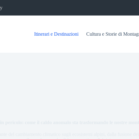
cy
Itinerari e Destinazioni
Cultura e Storie di Montag
 in pericolo: come il caldo anomalo sta trasformando le nostre mon
ante del cambiamento climatico sugli ecosistemi alpini, dalla fusione dei