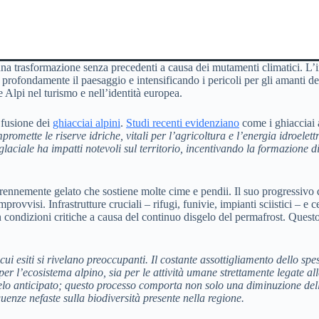
 una trasformazione senza precedenti a causa dei mutamenti climatici. L’
 profondamente il paesaggio e intensificando i pericoli per gli amanti 
 Alpi nel turismo e nell’identità europea.
e fusione dei
ghiacciai alpini
.
Studi recenti evidenziano
come i ghiacciai 
mette le riserve idriche, vitali per l’agricoltura e l’energia idroelett
aciale ha impatti notevoli sul territorio, incentivando la formazione di
perennemente gelato che sostiene molte cime e pendii. Il suo progressivo
rovvisi. Infrastrutture cruciali – rifugi, funivie, impianti sciistici – e
in condizioni critiche a causa del continuo disgelo del permafrost. Questo 
 cui esiti si rivelano preoccupanti. Il costante
assottigliamento dello spe
per l’
ecosistema alpino
, sia per le attività umane strettamente legate a
gelo anticipato; questo processo comporta non solo una diminuzione dell
uenze nefaste sulla biodiversità presente nella regione.