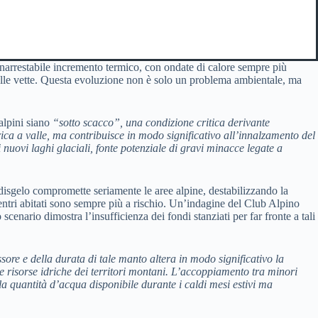
inarrestabile incremento termico, con ondate di calore sempre più
delle vette. Questa evoluzione non è solo un problema ambientale, ma
alpini siano
“sotto scacco”
, una condizione critica derivante
rica a valle, ma contribuisce in modo significativo all’innalzamento del
 nuovi laghi glaciali, fonte potenziale di gravi minacce legate a
 disgelo compromette seriamente le aree alpine, destabilizzando la
 centri abitati sono sempre più a rischio. Un’indagine del Club Alpino
scenario dimostra l’insufficienza dei fondi stanziati per far fronte a tali
ssore
e della durata di tale manto altera in modo significativo la
lle risorse idriche dei territori montani. L’accoppiamento tra minori
a quantità d’acqua disponibile durante i caldi mesi estivi ma