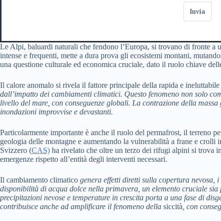
Invia
Le Alpi, baluardi naturali che fendono l’Europa, si trovano di fronte a
intense e frequenti, mette a dura prova gli ecosistemi montani, mutando
una questione culturale ed economica cruciale, dato il ruolo chiave delle
Il calore anomalo si rivela il fattore principale della rapida e ineluttabil
dall’impatto dei cambiamenti climatici. Questo fenomeno non solo compro
livello del mare, con conseguenze globali. La contrazione della massa gl
inondazioni improvvise e devastanti.
Particolarmente importante è anche il ruolo del permafrost, il terreno 
geologia delle montagne e aumentando la vulnerabilità a frane e crolli imp
Svizzero (
CAS)
ha rivelato che oltre un terzo dei rifugi alpini si trova 
emergenze rispetto all’entità degli interventi necessari.
Il cambiamento climatico
genera effetti diretti sulla copertura nevosa, i
disponibilità di acqua dolce nella primavera, un elemento cruciale sia 
precipitazioni nevose
e temperature in crescita porta a una fase di dis
contribuisce anche ad amplificare il fenomeno della
siccità
, con conseg