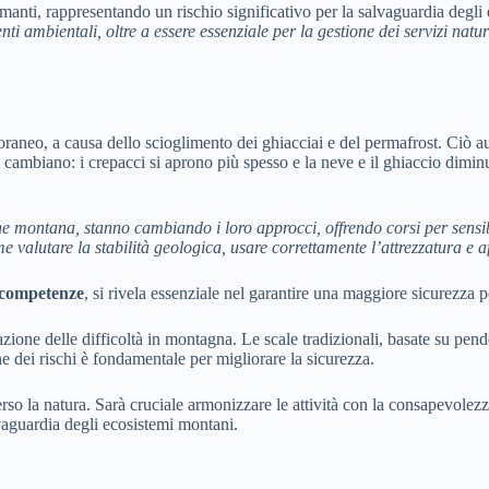
nti, rappresentando un rischio significativo per la salvaguardia degli e
ti ambientali, oltre a essere essenziale per la gestione dei servizi natura
oraneo, a causa dello scioglimento dei ghiacciai e del permafrost. Ciò au
ine cambiano: i crepacci si aprono più spesso e la neve e il ghiaccio dimi
one montana, stanno cambiando i loro approcci, offrendo corsi per sensib
 valutare la stabilità geologica, usare correttamente l’attrezzatura e af
 competenze
, si rivela essenziale nel garantire una maggiore sicurezza per
zione delle difficoltà in montagna. Le scale tradizionali, basate su pend
ne dei rischi è fondamentale per migliorare la sicurezza.
o la natura. Sarà cruciale armonizzare le attività con la consapevolezza
vaguardia degli ecosistemi montani.