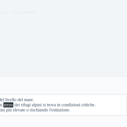
ezza
2 commenti
l livello del mare.
un
terzo
dei rifugi alpini si trova in condizioni critiche.
ini più elevate o rischiando l'estinzione.