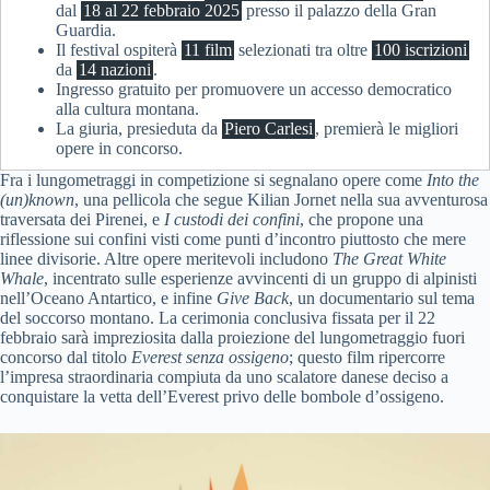
dal
18 al 22 febbraio 2025
presso il palazzo della Gran
Guardia.
Il festival ospiterà
11 film
selezionati tra oltre
100 iscrizioni
da
14 nazioni
.
Ingresso gratuito per promuovere un accesso democratico
alla cultura montana.
La giuria, presieduta da
Piero Carlesi
, premierà le migliori
opere in concorso.
Fra i lungometraggi in competizione si segnalano opere come
Into the
(un)known
, una pellicola che segue Kilian Jornet nella sua avventurosa
traversata dei Pirenei, e
I custodi dei confini
, che propone una
riflessione sui confini visti come punti d’incontro piuttosto che mere
linee divisorie. Altre opere meritevoli includono
The Great White
Whale
, incentrato sulle esperienze avvincenti di un gruppo di alpinisti
nell’Oceano Antartico, e infine
Give Back
, un documentario sul tema
del soccorso montano. La cerimonia conclusiva fissata per il 22
febbraio sarà impreziosita dalla proiezione del lungometraggio fuori
concorso dal titolo
Everest senza ossigeno
; questo film ripercorre
l’impresa straordinaria compiuta da uno scalatore danese deciso a
conquistare la vetta dell’Everest privo delle bombole d’ossigeno.