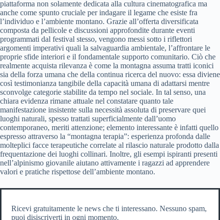
piattaforma non solamente dedicata alla cultura cinematografica ma
anche come spunto cruciale per indagare il legame che esiste fra
l’individuo e l’ambiente montano. Grazie all’offerta diversificata
composta da pellicole e discussioni approfondite durante eventi
programmati dal festival stesso, vengono messi sotto i riflettori
argomenti imperativi quali la salvaguardia ambientale, l’affrontare le
proprie sfide interiori e il fondamentale supporto comunitario. Ciò che
realmente acquista rilevanza è come la montagna assuma tratti iconici
sia della forza umana che della continua ricerca del nuovo: essa diviene
così testimonianza tangibile della capacità umana di adattarsi mentre
sconvolge categorie stabilite da tempo nel sociale. In tal senso, una
chiara evidenza rimane attuale nel constatare quanto tale
manifestazione insistente sulla necessità assoluta di preservare quei
luoghi naturali, spesso trattati superficialmente dall’uomo
contemporaneo, meriti attenzione; elemento interessante è infatti quello
espresso attraverso la “montagna terapia”: esperienza profonda dalle
molteplici facce terapeutiche correlate al rilascio naturale prodotto dalla
frequentazione dei luoghi collinari. Inoltre, gli esempi ispiranti presenti
nell’alpinismo giovanile aiutano attivamente i ragazzi ad apprendere
valori e pratiche rispettose dell’ambiente montano.
Ricevi gratuitamente le news che ti interessano. Nessuno spam,
puoi disiscriverti in ogni momento.