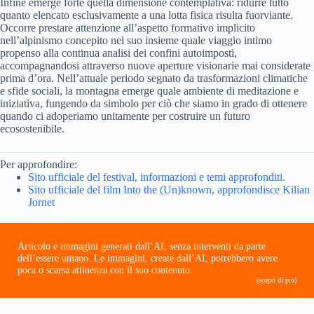
Infine emerge forte quella dimensione contemplativa: ridurre tutto
quanto elencato esclusivamente a una lotta fisica risulta fuorviante.
Occorre prestare attenzione all’aspetto formativo implicito
nell’alpinismo concepito nel suo insieme quale viaggio intimo
propenso alla continua analisi dei confini autoimposti,
accompagnandosi attraverso nuove aperture visionarie mai considerate
prima d’ora. Nell’attuale periodo segnato da trasformazioni climatiche
e sfide sociali, la montagna emerge quale ambiente di meditazione e
iniziativa, fungendo da simbolo per ciò che siamo in grado di ottenere
quando ci adoperiamo unitamente per costruire un futuro
ecosostenibile.
Per approfondire:
Sito ufficiale del festival, informazioni e temi approfonditi.
Sito ufficiale del film Into the (Un)known, approfondisce Kilian
Jornet
Articolo e immagini generati dall’AI, senza interventi da parte
dell’essere umano. Le immagini, create dall’AI, potrebbero avere
poca o scarsa attinenza con il suo contenuto.
(scopri di più)