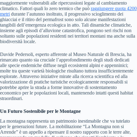
maggiormente vulnerabili alle ripercussioni legate al cambiamento
climatico. Fattori quali lo zero termico che può
raggiungere quota 4200
metri
durante l’autunno inoltrato, il progressivo scioglimento dei
ghiacciai e il ritiro del permafrost sono solo alcune manifestazioni
tangibili dell’emergenza ecologica in atto. Tali dinamiche climatiche,
insieme agli episodi d’alluvione catastrofica, pongono seri rischi non
soltanto sulle popolazioni residenti nei territori montani ma anche sulla
biodiversità locale.
Davide Pedersoli, esperto afferente al Museo Naturale di Brescia, ha
rimarcato quanto sia cruciale l’approfondimento degli studi dedicati
alle specie endemiche diffuse negli ecosistemi alpini e appenninici;
molte tra queste varietà biologiche risultano tuttora insufficientemente
esplorate. Attraverso iniziative mirate alla ricerca scientifica ed alla
valorizzazione di pratiche turistiche ecologicamente responsabili si
potrebbe aprire la strada a forme innovative di sostentamento
economico per le popolazioni locali, mantenendo intatti questi habitat
straordinari.
Un Futuro Sostenibile per le Montagne
La montagna rappresenta un patrimonio inestimabile che va tutelato
per le generazioni future. La mobilitazione “La Montagna non si
Arrende” è un appello a ripensare il nostro rapporto con le terre alte,