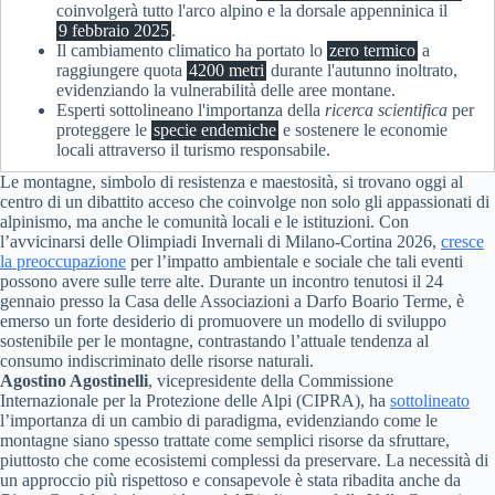
coinvolgerà tutto l'arco alpino e la dorsale appenninica il
9 febbraio 2025
.
Il cambiamento climatico ha portato lo
zero termico
a
raggiungere quota
4200 metri
durante l'autunno inoltrato,
evidenziando la vulnerabilità delle aree montane.
Esperti sottolineano l'importanza della
ricerca scientifica
per
proteggere le
specie endemiche
e sostenere le economie
locali attraverso il turismo responsabile.
Le montagne, simbolo di resistenza e maestosità, si trovano oggi al
centro di un dibattito acceso che coinvolge non solo gli appassionati di
alpinismo, ma anche le comunità locali e le istituzioni. Con
l’avvicinarsi delle Olimpiadi Invernali di Milano-Cortina 2026,
cresce
la preoccupazione
per l’impatto ambientale e sociale che tali eventi
possono avere sulle terre alte. Durante un incontro tenutosi il 24
gennaio presso la Casa delle Associazioni a Darfo Boario Terme, è
emerso un forte desiderio di promuovere un modello di sviluppo
sostenibile per le montagne, contrastando l’attuale tendenza al
consumo indiscriminato delle risorse naturali.
Agostino Agostinelli
, vicepresidente della Commissione
Internazionale per la Protezione delle Alpi (CIPRA), ha
sottolineato
l’importanza di un cambio di paradigma, evidenziando come le
montagne siano spesso trattate come semplici risorse da sfruttare,
piuttosto che come ecosistemi complessi da preservare. La necessità di
un approccio più rispettoso e consapevole è stata ribadita anche da