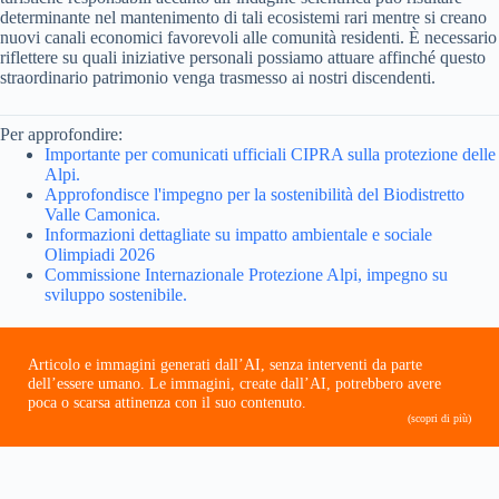
determinante nel mantenimento di tali ecosistemi rari mentre si creano
nuovi canali economici favorevoli alle comunità residenti. È necessario
riflettere su quali iniziative personali possiamo attuare affinché questo
straordinario patrimonio venga trasmesso ai nostri discendenti.
Per approfondire:
Importante per comunicati ufficiali CIPRA sulla protezione delle
Alpi.
Approfondisce l'impegno per la sostenibilità del Biodistretto
Valle Camonica.
Informazioni dettagliate su impatto ambientale e sociale
Olimpiadi 2026
Commissione Internazionale Protezione Alpi, impegno su
sviluppo sostenibile.
Articolo e immagini generati dall’AI, senza interventi da parte
dell’essere umano. Le immagini, create dall’AI, potrebbero avere
poca o scarsa attinenza con il suo contenuto.
(scopri di più)