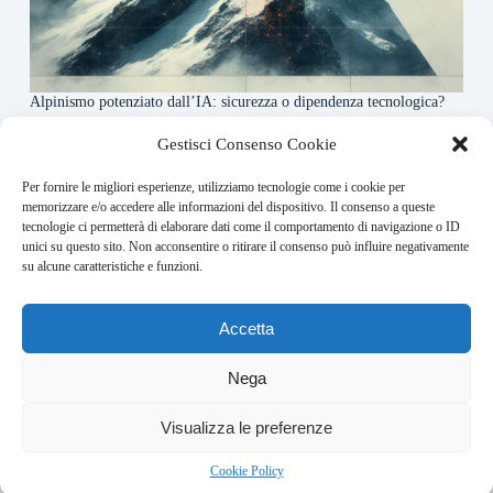
Alpinismo potenziato dall’IA: sicurezza o dipendenza tecnologica?
6 Maggio 2026
Gestisci Consenso Cookie
Per fornire le migliori esperienze, utilizziamo tecnologie come i cookie per
About this website
memorizzare e/o accedere alle informazioni del dispositivo. Il consenso a queste
tecnologie ci permetterà di elaborare dati come il comportamento di navigazione o ID
Rivistadellamontagna.it ogni giorno trova per te le principali
unici su questo sito. Non acconsentire o ritirare il consenso può influire negativamente
notizie su montagna trekking e alpinismo da tutto il mondo.
su alcune caratteristiche e funzioni.
Address:
Accetta
VIA USODIMARE 3 - 37138 - VERONA (VR)
E-Mail:
Nega
redazione@bullet-network.com
Network:
4
Visualizza le preferenze
bullet-network.com
Bullet - Dynamic Solutions Srl P.IVA 02954300238 – REA
Cookie Policy
297983 Copyright © 2026