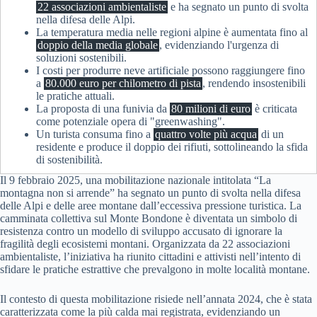
22 associazioni ambientaliste
e ha segnato un punto di svolta
nella difesa delle Alpi.
La temperatura media nelle regioni alpine è aumentata fino al
doppio della media globale
, evidenziando l'urgenza di
soluzioni sostenibili.
I costi per produrre neve artificiale possono raggiungere fino
a
80.000 euro per chilometro di pista
, rendendo insostenibili
le pratiche attuali.
La proposta di una funivia da
80 milioni di euro
è criticata
come potenziale opera di "greenwashing".
Un turista consuma fino a
quattro volte più acqua
di un
residente e produce il doppio dei rifiuti, sottolineando la sfida
di sostenibilità.
Il 9 febbraio 2025, una mobilitazione nazionale intitolata “La
montagna non si arrende” ha segnato un punto di svolta nella difesa
delle Alpi e delle aree montane dall’eccessiva pressione turistica. La
camminata collettiva sul Monte Bondone è diventata un simbolo di
resistenza contro un modello di sviluppo accusato di ignorare la
fragilità degli ecosistemi montani. Organizzata da 22 associazioni
ambientaliste, l’iniziativa ha riunito cittadini e attivisti nell’intento di
sfidare le pratiche estrattive che prevalgono in molte località montane.
Il contesto di questa mobilitazione risiede nell’annata 2024, che è stata
caratterizzata come la più calda mai registrata, evidenziando un