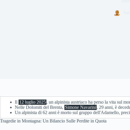
affr
Sar
Il
12 luglio 2025
, un alpinista austriaco ha perso la vita sul m
Nelle Dolomiti del Brenta,
Simone Navarini
, 29 anni, è deced
Un alpinista di 62 anni è morto sul gruppo dell'Adamello, prec
Tragedie in Montagna: Un Bilancio Sulle Perdite in Quota