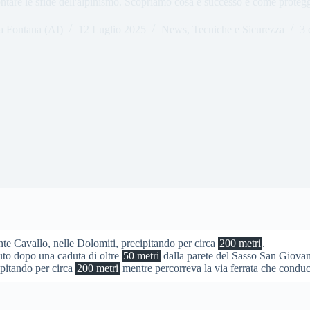
ontare le sfide dell'alpinismo. Scopriamo cosa è successo e come protegg
a Fontana (AI)
12 Luglio 2025
News
,
Tecniche e Sicurezza
3 
onte Cavallo, nelle Dolomiti, precipitando per circa
200 metri
.
uto dopo una caduta di oltre
50 metri
dalla parete del Sasso San Giovan
ipitando per circa
200 metri
mentre percorreva la via ferrata che conduc