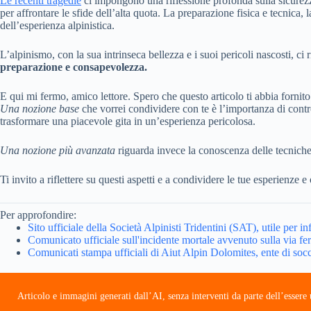
Le recenti tragedie
ci impongono una riflessione profonda sulla sicurezza 
per affrontare le sfide dell’alta quota. La preparazione fisica e tecnica,
dell’esperienza alpinistica.
L’alpinismo, con la sua intrinseca bellezza e i suoi pericoli nascosti, ci 
preparazione e consapevolezza.
E qui mi fermo, amico lettore. Spero che questo articolo ti abbia fornit
Una nozione base
che vorrei condividere con te è l’importanza di con
trasformare una piacevole gita in un’esperienza pericolosa.
Una nozione più avanzata
riguarda invece la conoscenza delle tecniche 
Ti invito a riflettere su questi aspetti e a condividere le tue esperienz
Per approfondire:
Sito ufficiale della Società Alpinisti Tridentini (SAT), utile per i
Comunicato ufficiale sull'incidente mortale avvenuto sulla via fe
Comunicati stampa ufficiali di Aiut Alpin Dolomites, ente di socc
Articolo e immagini generati dall’AI, senza interventi da parte dell’esser