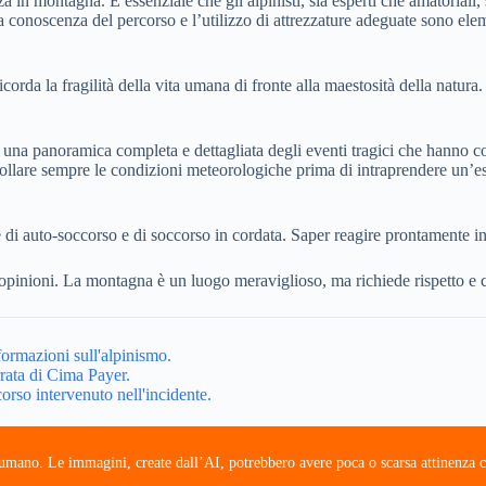
in montagna. È essenziale che gli alpinisti, sia esperti che amatoriali, 
 la conoscenza del percorso e l’utilizzo di attrezzature adeguate sono ele
ricorda la fragilità della vita umana di fronte alla maestosità della natura
o una panoramica completa e dettagliata degli eventi tragici che hanno c
trollare sempre le condizioni meteorologiche prima di intraprendere u
di auto-soccorso e di soccorso in cordata. Saper reagire prontamente in 
e e opinioni. La montagna è un luogo meraviglioso, ma richiede rispetto e
nformazioni sull'alpinismo.
rrata di Cima Payer.
orso intervenuto nell'incidente.
e umano. Le immagini, create dall’AI, potrebbero avere poca o scarsa attinenza c