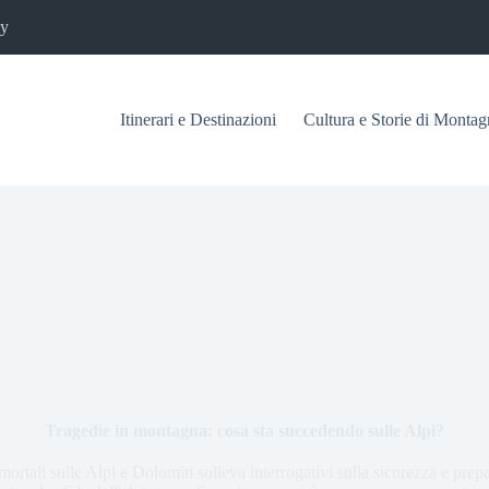
cy
Itinerari e Destinazioni
Cultura e Storie di Montag
Tragedie in montagna: cosa sta succedendo sulle Alpi?
mortali sulle Alpi e Dolomiti solleva interrogativi sulla sicurezza e pre