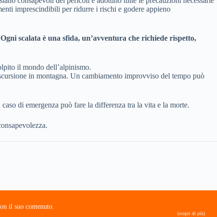
siano consapevoli dei pericoli e adottino tutte le precauzioni necessarie
menti imprescindibili per ridurre i rischi e godere appieno
.
Ogni scalata è una sfida, un’avventura che richiede rispetto,
olpito il mondo dell’alpinismo.
n’escursione in montagna. Un cambiamento improvviso del tempo può
caso di emergenza può fare la differenza tra la vita e la morte.
 consapevolezza.
on il suo contenuto.
(scopri di più)