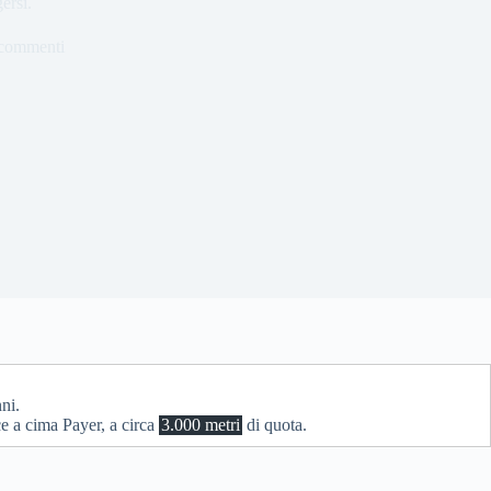
ersi.
commenti
ni.
e a cima Payer, a circa
3.000 metri
di quota.