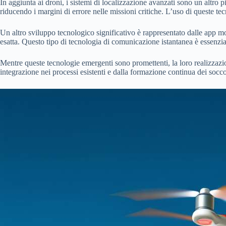
In aggiunta ai droni, i sistemi di localizzazione avanzati sono un altro 
riducendo i margini di errore nelle missioni critiche. L’uso di queste te
Un altro sviluppo tecnologico significativo è rappresentato dalle app mo
esatta. Questo tipo di tecnologia di comunicazione istantanea è essenz
Mentre queste tecnologie emergenti sono promettenti, la loro realizzazio
integrazione nei processi esistenti e dalla formazione continua dei socc