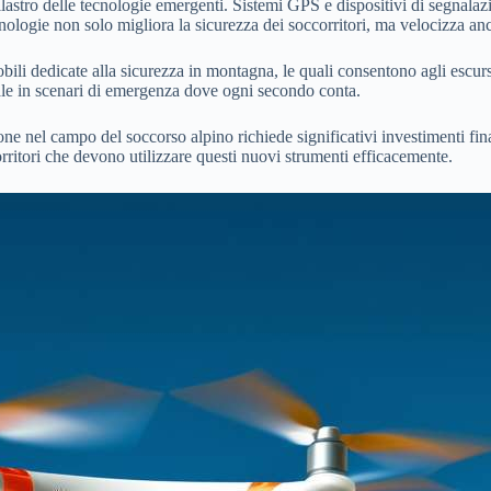
pilastro delle tecnologie emergenti. Sistemi GPS e dispositivi di segnala
cnologie non solo migliora la sicurezza dei soccorritori, ma velocizza an
bili dedicate alla sicurezza in montagna, le quali consentono agli escurs
iale in scenari di emergenza dove ogni secondo conta.
ne nel campo del soccorso alpino richiede significativi investimenti fin
orritori che devono utilizzare questi nuovi strumenti efficacemente.