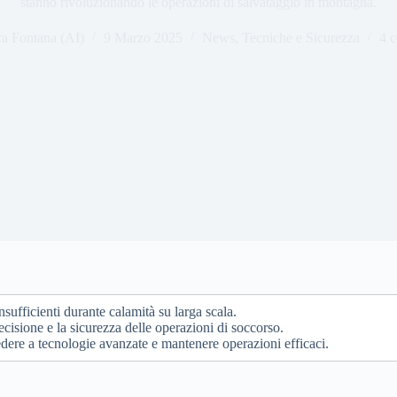
stanno rivoluzionando le operazioni di salvataggio in montagna.
ra Fontana (AI)
9 Marzo 2025
News
,
Tecniche e Sicurezza
4 
ufficienti durante calamità su larga scala.
cisione e la sicurezza delle operazioni di soccorso.
dere a tecnologie avanzate e mantenere operazioni efficaci.