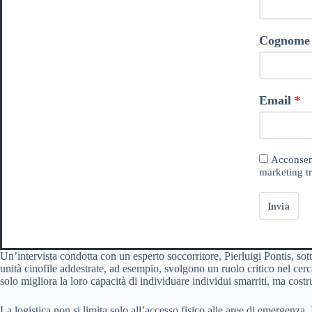
Cognome
Email
Acconsent
marketing tr
Invia
Un’intervista condotta con un esperto soccorritore, Pierluigi Pontis, sotto
unità cinofile addestrate, ad esempio, svolgono un ruolo critico nel ce
solo migliora la loro capacità di individuare individui smarriti, ma costru
La logistica non si limita solo all’accesso fisico alle aree di emergenza