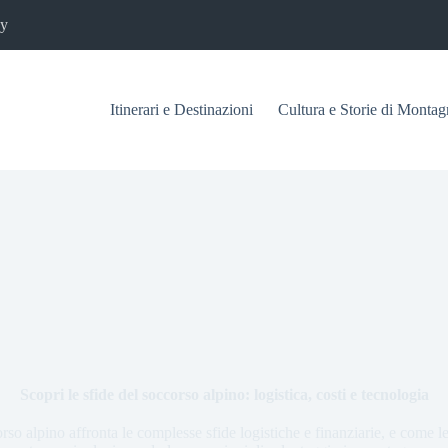
cy
Itinerari e Destinazioni
Cultura e Storie di Montag
Scopri le sfide del soccorso alpino: logistica, costi e tecnologia
rso alpino affronta le complesse sfide logistiche e finanziarie, e come l