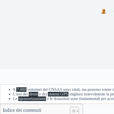
Sa
Il
7,000
volontari del CNSAS sono vitali, ma possono essere ins
L'uso dei
droni
e dei
sistemi GPS
migliora notevolmente la pre
Le
sponsorizzazioni
e le donazioni sono fondamentali per acce
Indice dei contenuti