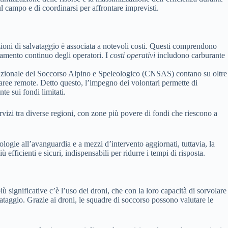
l campo e di coordinarsi per affrontare imprevisti.
ioni di salvataggio è associata a notevoli costi. Questi comprendono
tramento continuo degli operatori. I
costi operativi
includono carburante
po Nazionale del Soccorso Alpino e Speleologico (CNSAS) contano su oltre
 aree remote. Detto questo, l’impegno dei volontari permette di
te sui fondi limitati.
rvizi tra diverse regioni, con zone più povere di fondi che riescono a
ogie all’avanguardia e a mezzi d’intervento aggiornati, tuttavia, la
ù efficienti e sicuri, indispensabili per ridurre i tempi di risposta.
significative c’è l’uso dei droni, che con la loro capacità di sorvolare
taggio. Grazie ai droni, le squadre di soccorso possono valutare le