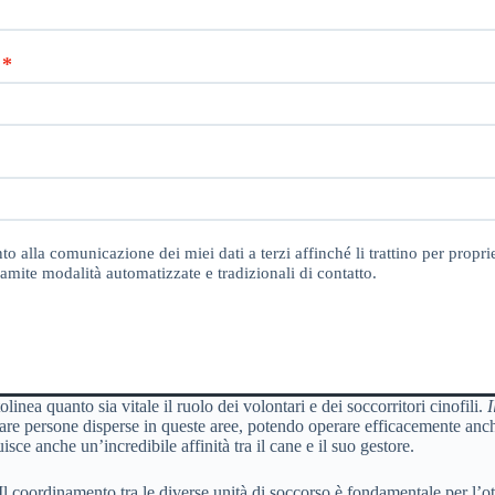
o alla comunicazione dei miei dati a terzi affinché li trattino per proprie
amite modalità automatizzate e tradizionali di contatto.
linea quanto sia vitale il ruolo dei volontari e dei soccorritori cinofili.
I
rcare persone disperse in queste aree, potendo operare efficacemente an
isce anche un’incredibile affinità tra il cane e il suo gestore.
. Il coordinamento tra le diverse unità di soccorso è fondamentale per l’o