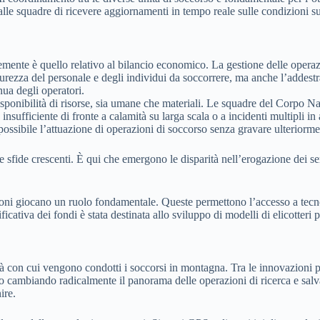
lle squadre di ricevere aggiornamenti in tempo reale sulle condizioni su
mente è quello relativo al bilancio economico. La gestione delle operaz
sicurezza del personale e degli individui da soccorrere, ma anche l’addes
nua degli operatori.
a disponibilità di risorse, sia umane che materiali. Le squadre del Cor
ufficiente di fronte a calamità su larga scala o a incidenti multipli in
 possibile l’attuazione di operazioni di soccorso senza gravare ulteriormen
e sfide crescenti. È qui che emergono le disparità nell’erogazione dei se
ioni giocano un ruolo fondamentale. Queste permettono l’accesso a tecnol
icativa dei fondi è stata destinata allo sviluppo di modelli di elicotteri pi
con cui vengono condotti i soccorsi in montagna. Tra le innovazioni più 
o cambiando radicalmente il panorama delle operazioni di ricerca e salva
ire.