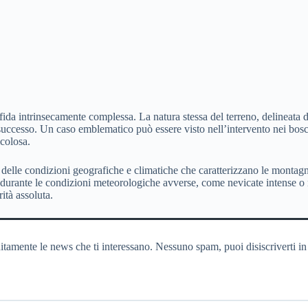
da intrinsecamente complessa. La natura stessa del terreno, delineata da 
 successo. Un caso emblematico può essere visto nell’intervento nei bo
icolosa.
delle condizioni geografiche e climatiche che caratterizzano le montagn
ere durante le condizioni meteorologiche avverse, come nevicate intense o
ità assoluta.
itamente le news che ti interessano. Nessuno spam, puoi disiscriverti in