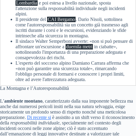
Lombardia
e poi estesa a livello nazionale, sposta
l'attenzione sulla responsabilità individuale negli incidenti
alpini.
Il presidente del
CAI Bergamo
, Dario Nisoli, sottolinea
come l'autoresponsabilità sia un concetto già trasmesso agli
iscritti durante i corsi e le escursioni, evidenziando le sfide
intrinseche alla sicurezza in montagna.
Il sindaco Walter Semperboni avverte: «non si può pensare di
affrontare un'escursione a
duemila metri
in ciabatte»,
sottolineando l'importanza di una preparazione adeguata e
consapevolezza dei rischi.
L'esperto del soccorso alpino Damiano Carrara afferma che
«non può garantire una sicurezza totale», rimarcando
l'obbligo personale di formarsi e conoscere i propri limiti,
oltre ad avere l'attrezzatura adeguata.
La Montagna e l’Autoresponsabilità
L’
ambiente montano
, caratterizzato dalla sua imponente bellezza ma
anche dai numerosi pericoli insiti nella sua natura selvaggia, esige
storicamente un profondo senso di rispetto nonché una meticolosa
preparazione.
Di recente si
è assistito a un shift verso il riconoscimento
della
responsabilità individuale
, specialmente nel contesto degli
incidenti occorsi nelle zone alpine; ciò è stato accentuato
dall’emanazione di leggi innovative destinate a valorizzare tale