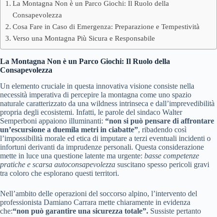
La Montagna Non è un Parco Giochi: Il Ruolo della
Consapevolezza
Cosa Fare in Caso di Emergenza: Preparazione e Tempestività
Verso una Montagna Più Sicura e Responsabile
La Montagna Non è un Parco Giochi: Il Ruolo della
Consapevolezza
Un elemento cruciale in questa innovativa visione consiste nella
necessità imperativa di percepire la montagna come uno spazio
naturale caratterizzato da una wildness intrinseca e dall’imprevedibilità
propria degli ecosistemi. Infatti, le parole del sindaco Walter
Semperboni appaiono illuminanti:
“non si può pensare di affrontare
un’escursione a duemila metri in ciabatte”
, ribadendo così
l’impossibilità morale ed etica di imputare a terzi eventuali incidenti o
infortuni derivanti da imprudenze personali. Questa considerazione
mette in luce una questione latente ma urgente:
basse competenze
pratiche e scarsa autoconsapevolezza
suscitano spesso pericoli gravi
tra coloro che esplorano questi territori.
Nell’ambito delle operazioni del soccorso alpino, l’intervento del
professionista Damiano Carrara mette chiaramente in evidenza
che:
“non può garantire una sicurezza totale”.
Sussiste pertanto