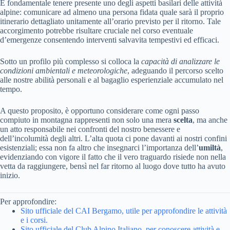
È fondamentale tenere presente uno degli aspetti basilari delle attività
alpine: comunicare ad almeno una persona fidata quale sarà il proprio
itinerario dettagliato unitamente all’orario previsto per il ritorno. Tale
accorgimento potrebbe risultare cruciale nel corso eventuale
d’emergenze consentendo interventi salvavita tempestivi ed efficaci.
Sotto un profilo più complesso si colloca la
capacità di analizzare le
condizioni ambientali e meteorologiche
, adeguando il percorso scelto
alle nostre abilità personali e al bagaglio esperienziale accumulato nel
tempo.
A questo proposito, è opportuno considerare come ogni passo
compiuto in montagna rappresenti non solo una mera
scelta
, ma anche
un atto responsabile nei confronti del nostro benessere e
dell’incolumità degli altri. L’alta quota ci pone davanti ai nostri confini
esistenziali; essa non fa altro che insegnarci l’importanza dell’
umiltà
,
evidenziando con vigore il fatto che il vero traguardo risiede non nella
vetta da raggiungere, bensì nel far ritorno al luogo dove tutto ha avuto
inizio.
Per approfondire:
Sito ufficiale del CAI Bergamo, utile per approfondire le attività
e i corsi.
Sito ufficiale del Club Alpino Italiano, per conoscere attività e