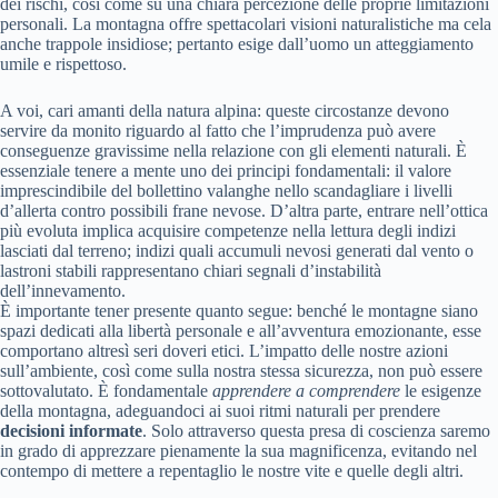
dei rischi, così come su una chiara percezione delle proprie limitazioni
personali. La montagna offre spettacolari visioni naturalistiche ma cela
anche trappole insidiose; pertanto esige dall’uomo un atteggiamento
umile e rispettoso.
A voi, cari amanti della natura alpina: queste circostanze devono
servire da monito riguardo al fatto che l’imprudenza può avere
conseguenze gravissime nella relazione con gli elementi naturali. È
essenziale tenere a mente uno dei principi fondamentali: il valore
imprescindibile del bollettino valanghe nello scandagliare i livelli
d’allerta contro possibili frane nevose. D’altra parte, entrare nell’ottica
più evoluta implica acquisire competenze nella lettura degli indizi
lasciati dal terreno; indizi quali accumuli nevosi generati dal vento o
lastroni stabili rappresentano chiari segnali d’instabilità
dell’innevamento.
È importante tener presente quanto segue: benché le montagne siano
spazi dedicati alla libertà personale e all’avventura emozionante, esse
comportano altresì seri doveri etici. L’impatto delle nostre azioni
sull’ambiente, così come sulla nostra stessa sicurezza, non può essere
sottovalutato. È fondamentale
apprendere a comprendere
le esigenze
della montagna, adeguandoci ai suoi ritmi naturali per prendere
decisioni informate
. Solo attraverso questa presa di coscienza saremo
in grado di apprezzare pienamente la sua magnificenza, evitando nel
contempo di mettere a repentaglio le nostre vite e quelle degli altri.