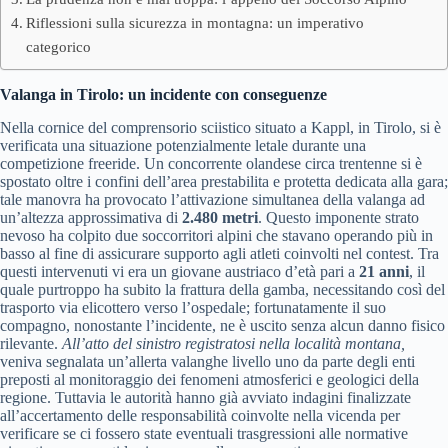
Riflessioni sulla sicurezza in montagna: un imperativo
categorico
Valanga in Tirolo: un incidente con conseguenze
Nella cornice del comprensorio sciistico situato a Kappl, in Tirolo, si è
verificata una situazione potenzialmente letale durante una
competizione freeride. Un concorrente olandese circa trentenne si è
spostato oltre i confini dell’area prestabilita e protetta dedicata alla gara;
tale manovra ha provocato l’attivazione simultanea della valanga ad
un’altezza approssimativa di
2.480 metri
. Questo imponente strato
nevoso ha colpito due soccorritori alpini che stavano operando più in
basso al fine di assicurare supporto agli atleti coinvolti nel contest. Tra
questi intervenuti vi era un giovane austriaco d’età pari a
21 anni
, il
quale purtroppo ha subito la frattura della gamba, necessitando così del
trasporto via elicottero verso l’ospedale; fortunatamente il suo
compagno, nonostante l’incidente, ne è uscito senza alcun danno fisico
rilevante.
All’atto del sinistro registratosi nella località montana,
veniva segnalata un’allerta valanghe livello uno da parte degli enti
preposti al monitoraggio dei fenomeni atmosferici e geologici della
regione. Tuttavia le autorità hanno già avviato indagini finalizzate
all’accertamento delle responsabilità coinvolte nella vicenda per
verificare se ci fossero state eventuali trasgressioni alle normative