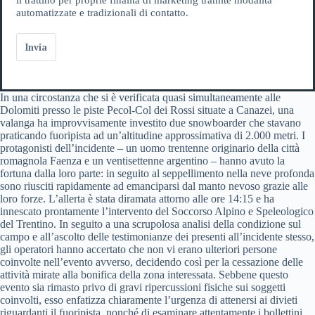
automatizzate e tradizionali di contatto.
Invia
In una circostanza che si è verificata quasi simultaneamente alle
Dolomiti presso le piste Pecol-Col dei Rossi situate a Canazei, una
valanga ha improvvisamente investito due snowboarder che stavano
praticando fuoripista ad un’altitudine approssimativa di 2.000 metri. I
protagonisti dell’incidente – un uomo trentenne originario della città
romagnola Faenza e un ventisettenne argentino – hanno avuto la
fortuna dalla loro parte: in seguito al seppellimento nella neve profonda
sono riusciti rapidamente ad emanciparsi dal manto nevoso grazie alle
loro forze. L’allerta è stata diramata attorno alle ore 14:15 e ha
innescato prontamente l’intervento del Soccorso Alpino e Speleologico
del Trentino. In seguito a una scrupolosa analisi della condizione sul
campo e all’ascolto delle testimonianze dei presenti all’incidente stesso,
gli operatori hanno accertato che non vi erano ulteriori persone
coinvolte nell’evento avverso, decidendo così per la cessazione delle
attività mirate alla bonifica della zona interessata. Sebbene questo
evento sia rimasto privo di gravi ripercussioni fisiche sui soggetti
coinvolti, esso enfatizza chiaramente l’urgenza di attenersi ai divieti
riguardanti il fuoripista, nonché di esaminare attentamente i bollettini