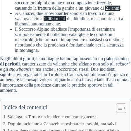
soccorritori alpini durante una competizione freeride,
causando la frattura della gamba a un giovane di
21 anni
.
A Canazei, due snowboarder sono stati travolti da una
valanga a circa
2.000 metri
di altitudine, ma sono riusciti a
liberarsi autonomamente.
Il Soccorso Alpino ribadisce l'importanza di esaminare
scrupolosamente il bollettino valanghe e le condizioni
meteorologiche prima di intraprendere qualsiasi escursione,
ricordando che la prudenza è fondamentale per la sicurezza
in montagna.
Negli ultimi giorni, le montagne hanno rappresentato un
palcoscenico
di pericoli
, caratterizzato da valanghe che sfidano non solo gli
sciatori
e gli
snowboarder
, ma anche i soccorritori stessi. Due incidenti
significativi, registratisi in Tirolo e a Canazei, sottolineano l’urgenza di
aumentare la consapevolezza riguardo ai rischi associati all’alta quota e
l’importanza della prudenza durante le pratiche sportive in tali
ambienti.
Indice dei contenuti
Valanga in Tirolo: un incidente con conseguenze
Doppio incidente a Canazei: snowboarder travolti, ma salvi
La prudenza non è mai troppa: l’appello del Soccorso Alpino