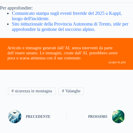
Per approfondire:
Comunicato stampa sugli eventi freeride del 2025 a Kappl,
luogo dell'incidente.
Sito istituzionale della Provincia Autonoma di Trento, utile per
approfondire la gestione del soccorso alpino.
Articolo e immagini generati dall’AI, senza interventi da parte
dell’essere umano. Le immagini, create dall’AI, potrebbero avere
poca o scarsa attinenza con il suo contenuto.
(scopri di più)
# sicurezza in montagna
# Valanghe
PRECEDENTE
PROSSIMO