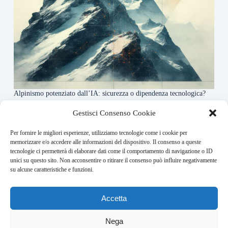
Alpinismo potenziato dall’IA: sicurezza o dipendenza tecnologica?
6 Maggio 2026
Gestisci Consenso Cookie
Per fornire le migliori esperienze, utilizziamo tecnologie come i cookie per
About this website
memorizzare e/o accedere alle informazioni del dispositivo. Il consenso a queste
tecnologie ci permetterà di elaborare dati come il comportamento di navigazione o ID
Rivistadellamontagna.it ogni giorno trova per te le principali
unici su questo sito. Non acconsentire o ritirare il consenso può influire negativamente
notizie su montagna trekking e alpinismo da tutto il mondo.
su alcune caratteristiche e funzioni.
Address:
Accetta
VIA USODIMARE 3 - 37138 - VERONA (VR)
E-Mail:
Nega
redazione@bullet-network.com