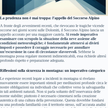
La prudenza non è mai troppa: l’appello del Soccorso Alpino
A fronte degli avvenimenti recenti, che rievocano le tragiche vicende
occorse nei giorni scorsi sulle Dolomiti, il Soccorso Alpino lancia un
appello accorato per una maggiore cautela.
Si rende imperativo
esaminare con scrupolo la situazione della neve assieme alle
condizioni meteorologiche; è fondamentale attenersi ai divieti
imposti e possedere il coraggio necessario per annullare
un’escursione in caso di circostanze sfavorevoli.
Sebbene la
montagna possa regalare momenti indimenticabili, essa richiede altresì
profondo rispetto e preparazione adeguata.
Riflessioni sulla sicurezza in montagna: un imperativo categorico
Le esperienze recenti legate a incidenti in montagna si rivelano
nuovamente essere importanti stimoli per meditazioni profonde circa le
nostre obbligazioni sia individuali che collettive verso la salvaguardia
in tali ambienti naturali. Non si parla soltanto dell’osservanza delle
norme stabilite; piuttosto è necessario cimentarsi nella creazione
autentica di una cultura della prevenzione. Questa dovrebbe fondarsi
su una profonda familiarità con il territorio stesso, sull’accurata analisi