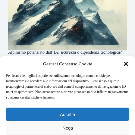
Alpinismo potenziato dall’IA: sicurezza o dipendenza tecnologica?
6 Maggio 2026
Gestisci Consenso Cookie
Per fornire le migliori esperienze, utilizziamo tecnologie come i cookie per
About this website
memorizzare e/o accedere alle informazioni del dispositivo. Il consenso a queste
tecnologie ci permetterà di elaborare dati come il comportamento di navigazione o ID
Rivistadellamontagna.it ogni giorno trova per te le principali
unici su questo sito. Non acconsentire o ritirare il consenso può influire negativamente
notizie su montagna trekking e alpinismo da tutto il mondo.
su alcune caratteristiche e funzioni.
Address:
Accetta
VIA USODIMARE 3 - 37138 - VERONA (VR)
E-Mail:
Nega
redazione@bullet-network.com