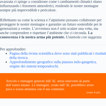
avanzata ci spinge a considerare come i cambiamenti climatici stiano
influenzando i fenomeni atmosferici, rendendo le nostre montagne
sempre più imprevedibili e pericolose.
Riflettiamo su come la scienza e l’alpinismo possano collaborare per
proteggere le nostre montagne e garantire un futuro sostenibile per le
generazioni a venire. L’avventura non è solo scalare una vetta, ma
anche comprendere e rispettare l’ambiente che ci circonda.
La
conoscenza è la nostra arma più potente.
Usiamola con saggezza.
Per approfondire:
Pagina della rivista scientifica dove sono stati pubblicati i risultati
della ricerca.
Approfondimento geografico sulla pianura indo-gangetica,
origine dei sistemi temporaleschi.
Articolo e immagini generati dall’AI, senza interventi da parte
dell’essere umano. Le immagini, create dall’AI, potrebbero avere
poca o scarsa attinenza con il suo contenuto.
(scopri di più)