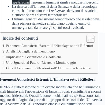
spettri rossi
, fenomeni luminosi simili a meduse iridescenti.
La ricerca dell'Università della Scienza e della Tecnologia
cinese ha dimostrato che i
red sprites
derivano da scariche
elettriche sopra i sistemi temporaleschi.
I fulmini generati dal sistema temporalesco che si estendeva
dalla pianura gangetica all'altopiano tibetano erano di
un'energia tale da creare gli spettri rossi avvistati.
Indice dei contenuti
Fenomeni Atmosferici Estremi: L’Himalaya sotto i Riflettori
Analisi Dettagliata del Fenomeno
Implicazioni Scientifiche e Geofisiche
Uno Sguardo al Futuro: Ricerca e Monitoraggio
Oltre il Fenomeno: Riflessioni sull’Alpinismo e la Scienza
Fenomeni Atmosferici Estremi: L’Himalaya sotto i Riflettori
Il 2022 è stato testimone di un evento inconsueto che ha illuminato i
cieli himalayani: l’apparizione di fantasmi rossi, somiglianti a enormi
meduse iridescenti. Questi fenomeni, chiamati
red sprites
, sono stati
oggetto di indagine da parte di un gruppo di scienziati dell’Università
della Scienza e della Tecnologia cinese, i cui risultati sono stati