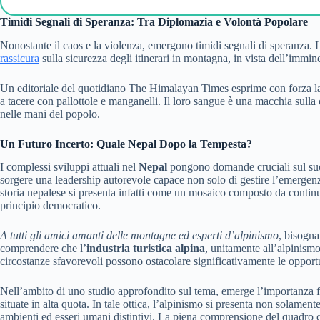
Timidi Segnali di Speranza: Tra Diplomazia e Volontà Popolare
Nonostante il caos e la violenza, emergono timidi segnali di speranza. L
rassicura
sulla sicurezza degli itinerari in montagna, in vista dell’immine
Un editoriale del quotidiano The Himalayan Times esprime con forza la 
a tacere con pallottole e manganelli. Il loro sangue è una macchia sulla
nelle mani del popolo.
Un Futuro Incerto: Quale Nepal Dopo la Tempesta?
I complessi sviluppi attuali nel
Nepal
pongono domande cruciali sul suo av
sorgere una leadership autorevole capace non solo di gestire l’emergenza
storia nepalese si presenta infatti come un mosaico composto da continui 
principio democratico.
A tutti gli amici amanti delle montagne ed esperti d’alpinismo
, bisogna
comprendere che l’
industria turistica alpina
, unitamente all’alpinismo 
circostanze sfavorevoli possono ostacolare significativamente le opportu
Nell’ambito di uno studio approfondito sul tema, emerge l’importanza fon
situate in alta quota. In tale ottica, l’alpinismo si presenta non solament
ambienti ed esseri umani distintivi. La piena comprensione del quadro c