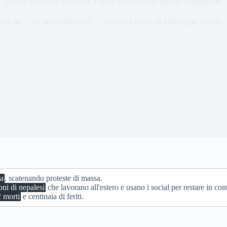
cruciali sul futuro del paese e sulla stabilità della regione himalayana.
one AI
11 Settembre 2025
Cultura e Storie di Montagna
,
News
ia
, scatenando proteste di massa.
oni di nepalesi
che lavorano all'estero e usano i social per restare in con
 morti
e centinaia di feriti.