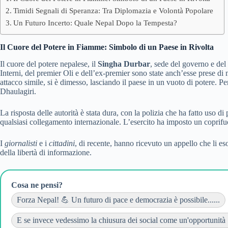
Timidi Segnali di Speranza: Tra Diplomazia e Volontà Popolare
Un Futuro Incerto: Quale Nepal Dopo la Tempesta?
Il Cuore del Potere in Fiamme: Simbolo di un Paese in Rivolta
Il cuore del potere nepalese, il
Singha Durbar
, sede del governo e del
Interni, del premier Oli e dell’ex-premier sono state anch’esse prese 
attacco simile, si è dimesso, lasciando il paese in un vuoto di potere. Per
Dhaulagiri.
La risposta delle autorità è stata dura, con la polizia che ha fatto uso 
qualsiasi collegamento internazionale. L’esercito ha imposto un coprifuoc
I
giornalisti
e i
cittadini
, di recente, hanno ricevuto un appello che li es
della libertà di informazione.
Cosa ne pensi?
Forza Nepal! 💪 Un futuro di pace e democrazia è possibile......
E se invece vedessimo la chiusura dei social come un'opportunità 