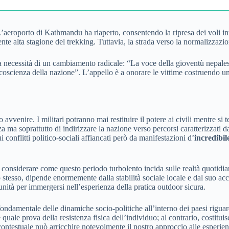
’aeroporto di Kathmandu ha riaperto, consentendo la ripresa dei voli int
nte alta stagione del trekking. Tuttavia, la strada verso la normalizzazio
necessità di un cambiamento radicale: “La voce della gioventù nepalese,
 coscienza della nazione”. L’appello è a onorare le vittime costruendo u
venire. I militari potranno mai restituire il potere ai civili mentre si 
 ma soprattutto di indirizzare la nazione verso percorsi caratterizzati 
conflitti politico-sociali affiancati però da manifestazioni d’
incredibil
 considerare come questo periodo turbolento incida sulle realtà quotidi
stesso, dipende enormemente dalla stabilità sociale locale e dal suo accesso
nità per immergersi nell’esperienza della pratica outdoor sicura.
damentale delle dinamiche socio-politiche all’interno dei paesi riguardo 
e quale prova della resistenza fisica dell’individuo; al contrario, costitu
ontestuale può arricchire notevolmente il nostro approccio alle esperien