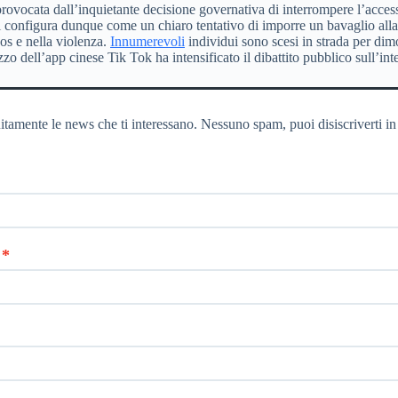
provocata dall’inquietante decisione governativa di interrompere l’acce
nfigura dunque come un chiaro tentativo di imporre un bavaglio alla li
aos e nella violenza.
Innumerevoli
individui sono scesi in strada per di
zzo dell’app cinese Tik Tok ha intensificato il dibattito pubblico sull’i
itamente le news che ti interessano. Nessuno spam, puoi disiscriverti in