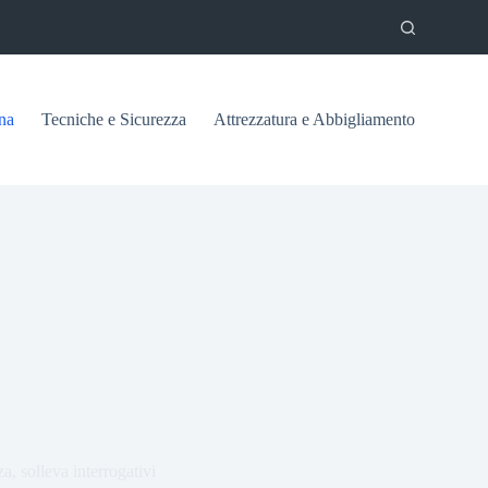
na
Tecniche e Sicurezza
Attrezzatura e Abbigliamento
za, solleva interrogativi