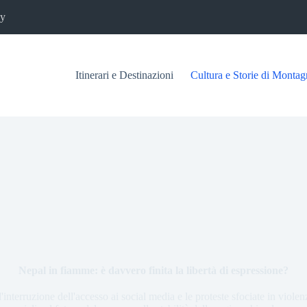
cy
Itinerari e Destinazioni
Cultura e Storie di Montag
Nepal in fiamme: è davvero finita la libertà di espressione?
'interruzione dell'accesso ai social media e le proteste sfociate in violen