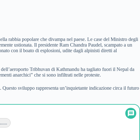
della rabbia popolare che divampa nel paese. Le case del Ministro degli
avemente ustionata. Il presidente Ram Chandra Paudel, scampato a un
to con il boato di esplosioni, udite dagli alpinisti diretti al
ura dell’aeroporto Tribhuvan di Kathmandu ha tagliato fuori il Nepal da
nti anarchici” che si sono infiltrati nelle proteste.
li. Questo sviluppo rappresenta un’inquietante indicazione circa il futuro
....