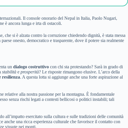
ernazionali. Il console onorario del Nepal in Italia, Paolo Nugari,
ne è ancora lunga e irta di ostacoli.
 che si è alzata contro la corruzione chiedendo dignità, è stata messa
n paese onesto, democratico e trasparente, dove il potere sia realmente
tenta un
dialogo costruttivo
con chi sta protestando? Sarà in grado di
da
stabilità
e
prosperità
? Le risposte rimangono elusive. L’arco della
e resilienza
. A questa lotta si aggiunge anche una forte aspirazione al
ane relative alla nostra passione per la montagna. È fondamentale
 senza rischi legati a contesti bellicosi o politici instabili; tali
all’impatto esercitato sulla cultura e sulle tradizioni delle comunità
isce anche una ricca esperienza culturale che favorisce il contatto con
ze vissute nei monti.