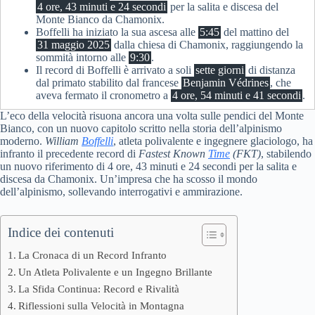
4 ore, 43 minuti e 24 secondi
per la salita e discesa del
Monte Bianco da Chamonix.
Boffelli ha iniziato la sua ascesa alle
5:45
del mattino del
31 maggio 2025
dalla chiesa di Chamonix, raggiungendo la
sommità intorno alle
9:30
.
Il record di Boffelli è arrivato a soli
sette giorni
di distanza
dal primato stabilito dal francese
Benjamin Védrines
, che
aveva fermato il cronometro a
4 ore, 54 minuti e 41 secondi
.
L’eco della velocità risuona ancora una volta sulle pendici del Monte
Bianco, con un nuovo capitolo scritto nella storia dell’alpinismo
moderno.
William
Boffelli
, atleta polivalente e ingegnere glaciologo, ha
infranto il precedente record di
Fastest Known
Time
(FKT)
, stabilendo
un nuovo riferimento di 4 ore, 43 minuti e 24 secondi per la salita e
discesa da Chamonix. Un’impresa che ha scosso il mondo
dell’alpinismo, sollevando interrogativi e ammirazione.
Indice dei contenuti
La Cronaca di un Record Infranto
Un Atleta Polivalente e un Ingegno Brillante
La Sfida Continua: Record e Rivalità
Riflessioni sulla Velocità in Montagna