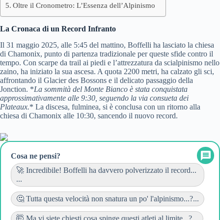
Oltre il Cronometro: L’Essenza dell’Alpinismo
La Cronaca di un Record Infranto
Il 31 maggio 2025, alle 5:45 del mattino, Boffelli ha lasciato la chiesa
di Chamonix, punto di partenza tradizionale per queste sfide contro il
tempo. Con scarpe da trail ai piedi e l’attrezzatura da scialpinismo nello
zaino, ha iniziato la sua ascesa. A quota 2200 metri, ha calzato gli sci,
affrontando il Glacier des Bossons e il delicato passaggio della
Jonction. *
La sommità del Monte Bianco è stata conquistata
approssimativamente alle 9:30, seguendo la via consueta dei
Plateaux.
* La discesa, fulminea, si è conclusa con un ritorno alla
chiesa di Chamonix alle 10:30, sancendo il nuovo record.
Cosa ne pensi?
🚀 Incredibile! Boffelli ha davvero polverizzato il record...
...
🤔 Tutta questa velocità non snatura un po' l'alpinismo...?...
🤯 Ma vi siete chiesti cosa spinge questi atleti al limite...?...