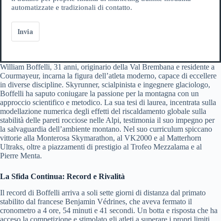
automatizzate e tradizionali di contatto.
Invia
William Boffelli, 31 anni, originario della Val Brembana e residente a
Courmayeur, incarna la figura dell’atleta moderno, capace di eccellere
in diverse discipline. Skyrunner, scialpinista e ingegnere glaciologo,
Boffelli ha saputo coniugare la passione per la montagna con un
approccio scientifico e metodico. La sua tesi di laurea, incentrata sulla
modellazione numerica degli effetti del riscaldamento globale sulla
stabilità delle pareti rocciose nelle Alpi, testimonia il suo impegno per
la salvaguardia dell’ambiente montano. Nel suo curriculum spiccano
vittorie alla Monterosa Skymarathon, al VK2000 e al Matterhorn
Ultraks, oltre a piazzamenti di prestigio al Trofeo Mezzalama e al
Pierre Menta.
La Sfida Continua: Record e Rivalità
Il record di Boffelli arriva a soli sette giorni di distanza dal primato
stabilito dal francese Benjamin Védrines, che aveva fermato il
cronometro a 4 ore, 54 minuti e 41 secondi. Un botta e risposta che ha
acceso la competizione e stimolato gli atleti a superare i propri limiti.