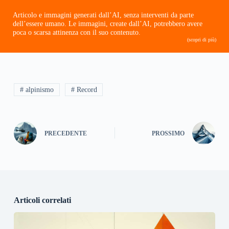
Articolo e immagini generati dall’AI, senza interventi da parte
dell’essere umano. Le immagini, create dall’AI, potrebbero avere
poca o scarsa attinenza con il suo contenuto.
(scopri di più)
# alpinismo
# Record
PRECEDENTE
PROSSIMO
Articoli correlati