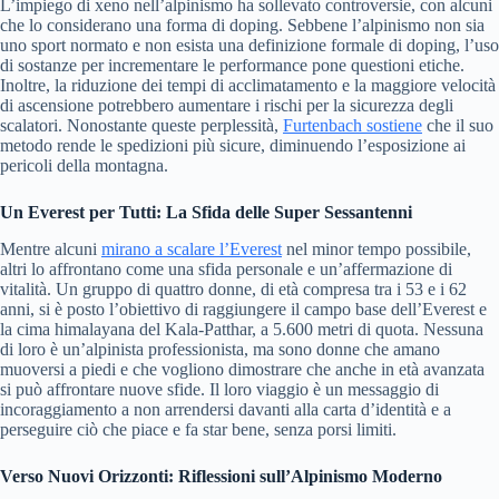
L’impiego di xeno nell’alpinismo ha sollevato controversie, con alcuni
che lo considerano una forma di doping. Sebbene l’alpinismo non sia
uno sport normato e non esista una definizione formale di doping, l’uso
di sostanze per incrementare le performance pone questioni etiche.
Inoltre, la riduzione dei tempi di acclimatamento e la maggiore velocità
di ascensione potrebbero aumentare i rischi per la sicurezza degli
scalatori. Nonostante queste perplessità,
Furtenbach sostiene
che il suo
metodo rende le spedizioni più sicure, diminuendo l’esposizione ai
pericoli della montagna.
Un Everest per Tutti: La Sfida delle Super Sessantenni
Mentre alcuni
mirano a scalare l’Everest
nel minor tempo possibile,
altri lo affrontano come una sfida personale e un’affermazione di
vitalità. Un gruppo di quattro donne, di età compresa tra i 53 e i 62
anni, si è posto l’obiettivo di raggiungere il campo base dell’Everest e
la cima himalayana del Kala-Patthar, a 5.600 metri di quota. Nessuna
di loro è un’alpinista professionista, ma sono donne che amano
muoversi a piedi e che vogliono dimostrare che anche in età avanzata
si può affrontare nuove sfide. Il loro viaggio è un messaggio di
incoraggiamento a non arrendersi davanti alla carta d’identità e a
perseguire ciò che piace e fa star bene, senza porsi limiti.
Verso Nuovi Orizzonti: Riflessioni sull’Alpinismo Moderno