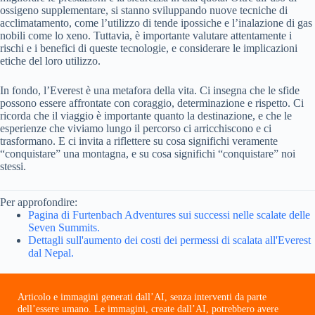
ossigeno supplementare, si stanno sviluppando nuove tecniche di
acclimatamento, come l’utilizzo di tende ipossiche e l’inalazione di gas
nobili come lo xeno. Tuttavia, è importante valutare attentamente i
rischi e i benefici di queste tecnologie, e considerare le implicazioni
etiche del loro utilizzo.
In fondo, l’Everest è una metafora della vita. Ci insegna che le sfide
possono essere affrontate con coraggio, determinazione e rispetto. Ci
ricorda che il viaggio è importante quanto la destinazione, e che le
esperienze che viviamo lungo il percorso ci arricchiscono e ci
trasformano. E ci invita a riflettere su cosa significhi veramente
“conquistare” una montagna, e su cosa significhi “conquistare” noi
stessi.
Per approfondire:
Pagina di Furtenbach Adventures sui successi nelle scalate delle
Seven Summits.
Dettagli sull'aumento dei costi dei permessi di scalata all'Everest
dal Nepal.
Articolo e immagini generati dall’AI, senza interventi da parte
dell’essere umano. Le immagini, create dall’AI, potrebbero avere