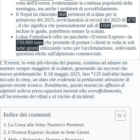
vetta dell'Everest, evidenziando la continua popolarità della
montagna, ma anche i problemi di sovraffollamento.
Il Nepal ha rilasciato
468
permessi di scalata per la
primavera del 2025, avvicinandosi al record del 2023 di
478
, il che significa che potenzialmente più di
1000
persone,
incluse le guide, potrebbero tentare la scalata.
Lukas Furtenbach offre un pacchetto «Everest Express» da
150.000 euro
che promette di portare i clienti in vetta in soli
sette giorni
utilizzando xeno per l'acclimatazione, sollevando
questioni etiche sull'alpinismo commerciale.
L’Everest, la vetta più elevata del pianeta, continua ad attrarre un
numero sempre maggiore di scalatori, generando sia successi che
nuove problematiche. Il 18 maggio 2025, ben *
135 individui hanno
toccato la cima
, un dato che evidenzia la perdurante attrazione di
questo monte iconico. Nondimeno, questo massiccio afflusso di
alpinisti solleva preoccupazioni inerenti alla sovraffollamento,
all’incremento dei rifiuti e al rischio di incidenti.
Indice dei contenuti
La Corsa alla Vetta: Numeri e Permessi
L’Everest Express: Scalare in Sette Giorni
Sfide e Polemiche: Doping e Sicurezza