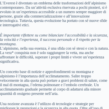
L’Everest è diventato un emblema delle trasformazioni dell’alpinismo
contemporaneo. Da un’attività esclusiva riservata a pochi pionieri, si è
evoluto in un’esperienza accessibile a un numero sempre maggiore di
persone, grazie alla commercializzazione e all’innovazione
tecnologica. Tuttavia, questa evoluzione ha portato con sé nuove sfide
e interrogativi etici.
È importante riflettere su come bilanciare l’accessibilità e la sicurezza,
la velocità e l’esperienza, il successo personale e il rispetto per la
montagna.
L’alpinismo, nella sua essenza, è una sfida con sé stessi e con la natura.
La vera* conquista non è solo raggiungere la vetta, ma anche
affrontare le difficoltà, superare i propri limiti e vivere un’esperienza
significativa.
Un concetto base di notizie e approfondimenti su montagna e
alpinismo è l’importanza dell’acclimatamento. Salire troppo
velocemente in alta quota può portare a gravi problemi di salute, come
il mal di montagna, l’edema polmonare e l’embolo cerebrale. Un
acclimatamento graduale permette al corpo di adattarsi alla minore
quantità di ossigeno presente nell’aria.
Una nozione avanzata è l’utilizzo di tecnologie e strategie per
migliorare le prestazioni e la sicurezza in alta quota. Oltre all’uso di