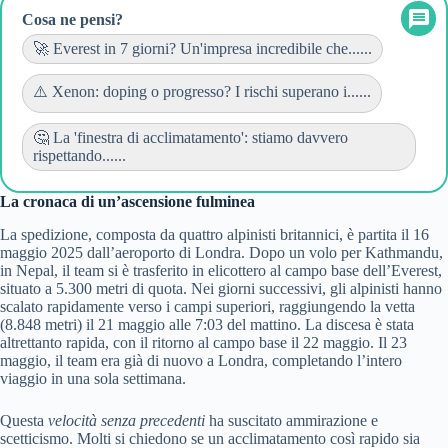
Cosa ne pensi?
🚀 Everest in 7 giorni? Un'impresa incredibile che......
⚠️ Xenon: doping o progresso? I rischi superano i......
🤔 La 'finestra di acclimatamento': stiamo davvero
rispettando......
La cronaca di un’ascensione fulminea
La spedizione, composta da quattro alpinisti britannici, è partita il 16
maggio 2025 dall’aeroporto di Londra. Dopo un volo per Kathmandu,
in Nepal, il team si è trasferito in elicottero al campo base dell’Everest,
situato a 5.300 metri di quota. Nei giorni successivi, gli alpinisti hanno
scalato rapidamente verso i campi superiori, raggiungendo la vetta
(8.848 metri) il 21 maggio alle 7:03 del mattino. La discesa è stata
altrettanto rapida, con il ritorno al campo base il 22 maggio. Il 23
maggio, il team era già di nuovo a Londra, completando l’intero
viaggio in una sola settimana.
Questa
velocità senza precedenti
ha suscitato ammirazione e
scetticismo. Molti si chiedono se un acclimatamento così rapido sia