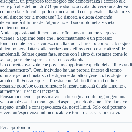
disciplina, un progresso tecnologico che democratizza l’accesso alle
vette più alte del mondo? Oppure stiamo scivolando verso una deriva
commerciale, in cui la performance a tutti i costi prevale sulla sicurezza
e sul rispetto per la montagna? La risposta a questa domanda
determinerà il futuro dell’alpinismo e il suo ruolo nella società
contemporanea.
Amici appassionati di montagna, riflettiamo un attimo su questa
vicenda. Sappiamo bene che l’acclimatamento è un processo
fondamentale per la sicurezza in alta quota. Il nostro corpo ha bisogno
di tempo per adattarsi alla rarefazione dell’ossigeno e alle altre sfide
ambientali. Saltare questa fase, anche con l’aiuto di sostanze come lo
xenon, potrebbe esporci a rischi inaccettabili.
Un concetto avanzato che possiamo applicare è quello della “finestra di
acclimatamento”. Ogni individuo ha una propria finestra di tempo
ottimale per acclimatarsi, che dipende da fattori genetici, fisiologici e
ambientali. Forzare questa finestra con l’aiuto di farmaci o altre
sostanze potrebbe compromettere la nostra capacità di adattamento e
aumentare il rischio di incidenti.
Pensiamoci bene la prossima volta che sogniamo di raggiungere una
vetta ambiziosa. La montagna ci aspetta, ma dobbiamo affrontarla con
rispetto, umiltà e consapevolezza dei nostri limiti. Solo così potremo
vivere un’esperienza indimenticabile e tornare a casa sani e salvi.
Per approfondire: