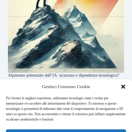
Alpinismo potenziato dall’IA: sicurezza o dipendenza tecnologica?
6 Maggio 2026
Gestisci Consenso Cookie
Per fornire le migliori esperienze, utilizziamo tecnologie come i cookie per
About this website
memorizzare e/o accedere alle informazioni del dispositivo. Il consenso a queste
tecnologie ci permetterà di elaborare dati come il comportamento di navigazione o ID
Rivistadellamontagna.it ogni giorno trova per te le principali
unici su questo sito. Non acconsentire o ritirare il consenso può influire negativamente
notizie su montagna trekking e alpinismo da tutto il mondo.
su alcune caratteristiche e funzioni.
Address: