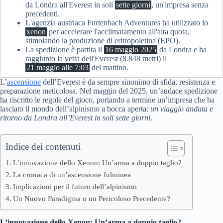
da Londra all'Everest in soli
sette giorni
, un'impresa senza
precedenti.
L'agenzia austriaca Furtenbach Adventures ha utilizzato lo
xenon
per accelerare l'acclimatamento all'alta quota,
stimolando la produzione di eritropoietina (EPO).
La spedizione è partita il
16 maggio 2025
da Londra e ha
raggiunto la vetta dell'Everest (8.848 metri) il
21 maggio alle 7:03
del mattino.
L’
ascensione
dell’Everest è da sempre sinonimo di sfida, resistenza e
preparazione meticolosa. Nel maggio del 2025, un’audace spedizione
ha riscritto le regole del gioco, portando a termine un’impresa che ha
lasciato il mondo dell’alpinismo a bocca aperta:
un viaggio andata e
ritorno da Londra all’Everest in soli sette giorni
.
Indice dei contenuti
L’innovazione dello Xenon: Un’arma a doppio taglio?
La cronaca di un’ascensione fulminea
Implicazioni per il futuro dell’alpinismo
Un Nuovo Paradigma o un Pericoloso Precedente?
L’innovazione dello Xenon: Un’arma a doppio taglio?