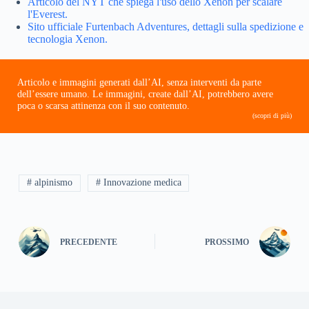
Articolo del NYT che spiega l'uso dello Xenon per scalare
l'Everest.
Sito ufficiale Furtenbach Adventures, dettagli sulla spedizione e
tecnologia Xenon.
Articolo e immagini generati dall’AI, senza interventi da parte
dell’essere umano. Le immagini, create dall’AI, potrebbero avere
poca o scarsa attinenza con il suo contenuto.
(scopri di più)
# alpinismo
# Innovazione medica
PRECEDENTE
PROSSIMO