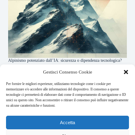
Alpinismo potenziato dall’IA: sicurezza o dipendenza tecnologica?
6 Maggio 2026
Gestisci Consenso Cookie
Per fornire le migliori esperienze, utilizziamo tecnologie come i cookie per
About this website
memorizzare e/o accedere alle informazioni del dispositivo. Il consenso a queste
tecnologie ci permetterà di elaborare dati come il comportamento di navigazione o ID
Rivistadellamontagna.it ogni giorno trova per te le principali
unici su questo sito. Non acconsentire o ritirare il consenso può influire negativamente
notizie su montagna trekking e alpinismo da tutto il mondo.
su alcune caratteristiche e funzioni.
Address:
Accetta
VIA USODIMARE 3 - 37138 - VERONA (VR)
E-Mail: