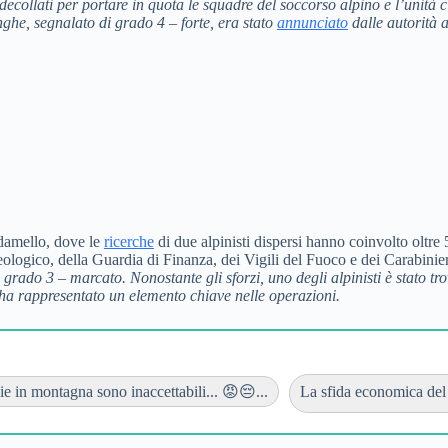
 decollati per portare in quota le squadre del soccorso alpino e l’unità 
anghe, segnalato di grado 4 – forte, era stato
annunciato
dalle autorità 
Adamello, dove le
ricerche
di due alpinisti dispersi hanno coinvolto oltre 5
ologico, della Guardia di Finanza, dei Vigili del Fuoco e dei Carabinie
 grado 3 – marcato. Nonostante gli sforzi, uno degli alpinisti è stato t
 ha rappresentato un elemento chiave nelle operazioni.
ie in montagna sono inaccettabili... 😡😔...
La sfida economica del 