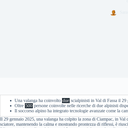
Sara
Una valanga ha coinvolto
due
scialpinisti in Val di Fassa il 
Oltre
500
persone coinvolte nelle ricerche di due alpinisti disp
Il soccorso alpino ha integrato tecnologie avanzate come la c
Il 29 gennaio 2025, una valanga ha colpito la zona di Ciampac, in Val di
sciatore, mantenendo la calma e mostrando prontezza di riflessi, è riusc