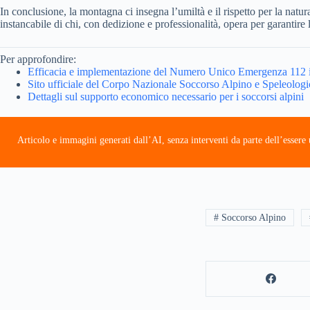
In conclusione, la montagna ci insegna l’umiltà e il rispetto per la nat
instancabile di chi, con dedizione e professionalità, opera per garantire l
Per approfondire:
Efficacia e implementazione del Numero Unico Emergenza 112
Sito ufficiale del Corpo Nazionale Soccorso Alpino e Speleologico
Dettagli sul supporto economico necessario per i soccorsi alpini
Articolo e immagini generati dall’AI, senza interventi da parte dell’esser
# Soccorso Alpino