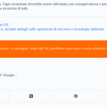
ura. Ogni escursione dovrebbe essere affrontata con consapevolezza e pre
a sicurezza di tutti.
 in UE
, include dettagli sulle operazioni di soccorso e tecnologie utilizzate.
e umano. Le immagini, create dall’AI, potrebbero avere poca o scarsa attinenza c
# Valanghe