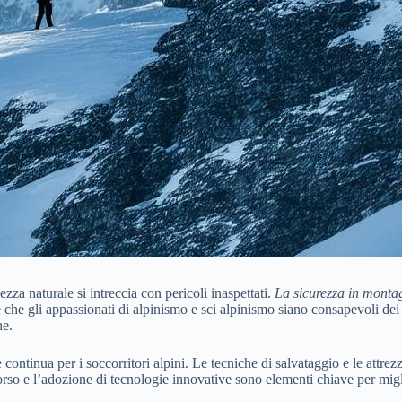
za naturale si intreccia con pericoli inaspettati.
La sicurezza in monta
e che gli appassionati di alpinismo e sci alpinismo siano consapevoli dei 
he.
continua per i soccorritori alpini. Le tecniche di salvataggio e le att
so e l’adozione di tecnologie innovative sono elementi chiave per miglio