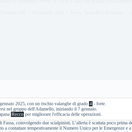
durante il drammatico evento in Val di Fassa e nel gruppo dell'Adamello
 Fontana (AI)
29 Gennaio 2025
News
,
Tecniche e Sicurezza
5
29 gennaio 2025, con un rischio valanghe di grado
4
- forte.
ersi nel gruppo dell'Adamello, iniziando il 7 gennaio.
ampana
Recco
per migliorare l'efficacia delle operazioni.
 Fassa, coinvolgendo due scialpinisti. L’allerta è scattata poco prima d
ito a contattare tempestivamente il Numero Unico per le Emergenze e a po