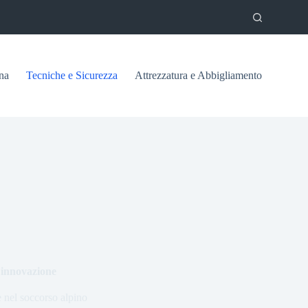
na
Tecniche e Sicurezza
Attrezzatura e Abbigliamento
e innovazione
e nel soccorso alpino