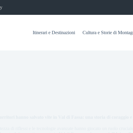
cy
Itinerari e Destinazioni
Cultura e Storie di Montag
rritori hanno salvato vite in Val di Fassa: una storia di coraggio 
ezza di riflessi e le tecnologie avanzate hanno giocato un ruolo crucial