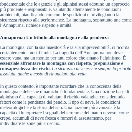
fondamentale che le agenzie e gli alpinisti stessi adottino un approccio
più prudente e responsabile, valutando attentamente le condizioni
ambientali, pianificando con cura le spedizioni e privilegiando la
sicurezza rispetto alla performance. La montagna, soprattutto una come
l’Annapurna, richiede rispetto e umiltà.
Annapurna: Un tributo alla montagna e alla prudenza
La montagna, con la sua maestosità e la sua imprevedibilità, ci ricorda
costantemente i nostri limiti. La tragedia dell’Annapurna non deve
essere vana, ma un monito per tutti coloro che amano l’alpinismo.
È
essenziale affrontare la montagna con rispetto, preparazione e
consapevolezza dei rischi.
La sicurezza deve essere sempre la priorità
assoluta, anche a costo di rinunciare alla vetta.
In questo contesto, è importante ricordare che la conoscenza della
montagna e delle sue dinamiche è fondamentale. Una nozione base di
alpinismo è la capacità di valutare il rischio valanghe, considerando
fattori come la pendenza del pendio, il tipo di neve, le condizioni
meteorologiche e la storia del sito. Una nozione più avanzata è la
capacità di interpretare i segnali del terreno e del manto nevoso, come
crepe, accumuli di neve fresca e rumori di assestamento, per
individuare le zone più a rischio.