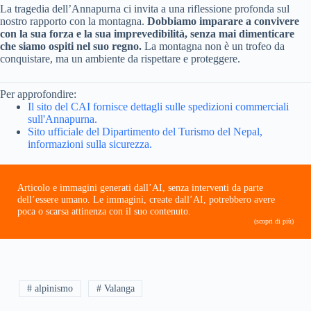
La tragedia dell’Annapurna ci invita a una riflessione profonda sul
nostro rapporto con la montagna.
Dobbiamo imparare a convivere
con la sua forza e la sua imprevedibilità, senza mai dimenticare
che siamo ospiti nel suo regno.
La montagna non è un trofeo da
conquistare, ma un ambiente da rispettare e proteggere.
Per approfondire:
Il sito del CAI fornisce dettagli sulle spedizioni commerciali
sull'Annapurna.
Sito ufficiale del Dipartimento del Turismo del Nepal,
informazioni sulla sicurezza.
Articolo e immagini generati dall’AI, senza interventi da parte
dell’essere umano. Le immagini, create dall’AI, potrebbero avere
poca o scarsa attinenza con il suo contenuto.
(scopri di più)
# alpinismo
# Valanga