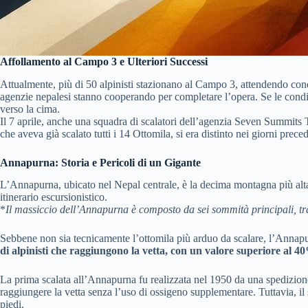
Affollamento al Campo 3 e Ulteriori Successi
Attualmente, più di 50 alpinisti stazionano al Campo 3, attendendo cond
agenzie nepalesi stanno cooperando per completare l’opera. Se le condiz
verso la cima.
Il 7 aprile, anche una squadra di scalatori dell’agenzia Seven Summits 
che aveva già scalato tutti i 14 Ottomila, si era distinto nei giorni prec
Annapurna: Storia e Pericoli di un Gigante
L’Annapurna, ubicato nel Nepal centrale, è la decima montagna più alta
itinerario escursionistico.
*
Il massiccio dell’Annapurna è composto da sei sommità principali, tr
Sebbene non sia tecnicamente l’ottomila più arduo da scalare, l’Annapur
di alpinisti che raggiungono la vetta, con un valore superiore al 4
La prima scalata all’Annapurna fu realizzata nel 1950 da una spedizione
raggiungere la vetta senza l’uso di ossigeno supplementare. Tuttavia, 
piedi.