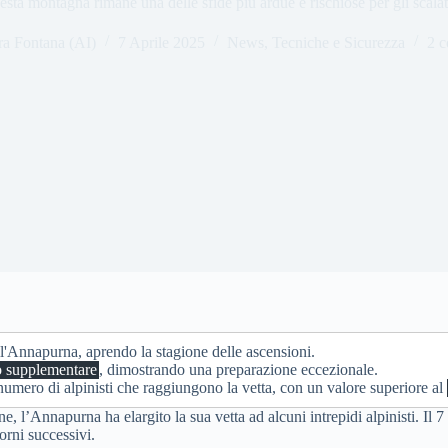
sta montagna rimane una delle sfide più ardue e rischiose per gli scalat
ra Fontana (AI)
7 Aprile 2025
News
,
Tecniche e Sicurezza
2 
ell'Annapurna, aprendo la stagione delle ascensioni.
o supplementare
, dimostrando una preparazione eccezionale.
numero di alpinisti che raggiungono la vetta, con un valore superiore al
, l’Annapurna ha elargito la sua vetta ad alcuni intrepidi alpinisti. Il 
orni successivi.