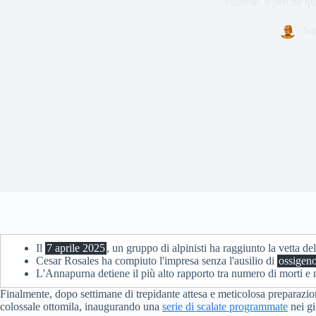
estreme, e perché que
Sa
Il
7 aprile 2025
, un gruppo di alpinisti ha raggiunto la vetta d
Cesar Rosales ha compiuto l'impresa senza l'ausilio di
ossigen
L'Annapurna detiene il più alto rapporto tra numero di morti e 
Finalmente, dopo settimane di trepidante attesa e meticolosa preparazione
colossale ottomila, inaugurando una
serie di scalate programmate
nei gi