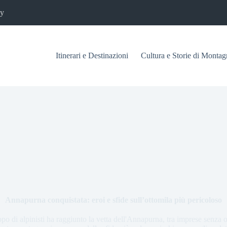
cy
Itinerari e Destinazioni
Cultura e Storie di Montag
Annapurna conquistata: eroi e sfide sull’ottomila più pericoloso
o di alpinisti ha raggiunto la vetta dell'Annapurna, tra imprese senza 