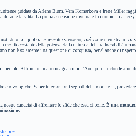
tunitense guidata da Arlene Blum. Vera Komarkova e Irene Miller raggiun
 durante la salita. La prima ascensione invernale fu compiuta da Jerzy
sti di tutto il globo. Le recenti ascensioni, così come i tentativi in cor
 un monito costante della potenza della natura e della vulnerabilità uman
mo non è solamente una questione di conquista, bensì anche di rispett
a e mentale. Affrontare una montagna come l’Annapurna richiede anni d
e nivologiche. Saper interpretare i segnali della montagna, prevedere 
la nostra capacità di affrontare le sfide che essa ci pone.
È una montagn
rminazione
.
edizione.