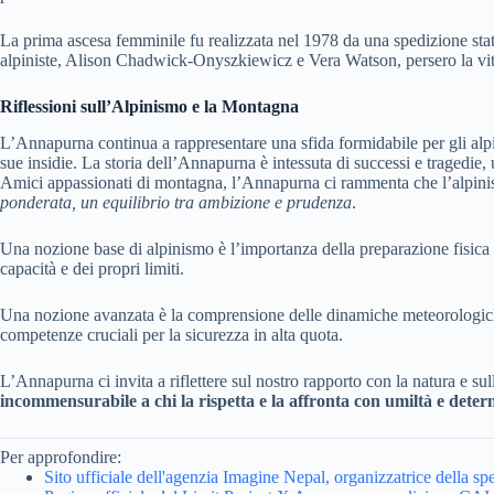
La prima ascesa femminile fu realizzata nel 1978 da una spedizione sta
alpiniste, Alison Chadwick-Onyszkiewicz e Vera Watson, persero la vita
Riflessioni sull’Alpinismo e la Montagna
L’Annapurna continua a rappresentare una sfida formidabile per gli alpini
sue insidie. La storia dell’Annapurna è intessuta di successi e tragedie,
Amici appassionati di montagna, l’Annapurna ci rammenta che l’alpinis
ponderata, un equilibrio tra ambizione e prudenza
.
Una nozione base di alpinismo è l’importanza della preparazione fisic
capacità e dei propri limiti.
Una nozione avanzata è la comprensione delle dinamiche meteorologiche 
competenze cruciali per la sicurezza in alta quota.
L’Annapurna ci invita a riflettere sul nostro rapporto con la natura e sul
incommensurabile a chi la rispetta e la affronta con umiltà e dete
Per approfondire:
Sito ufficiale dell'agenzia Imagine Nepal, organizzatrice della sp