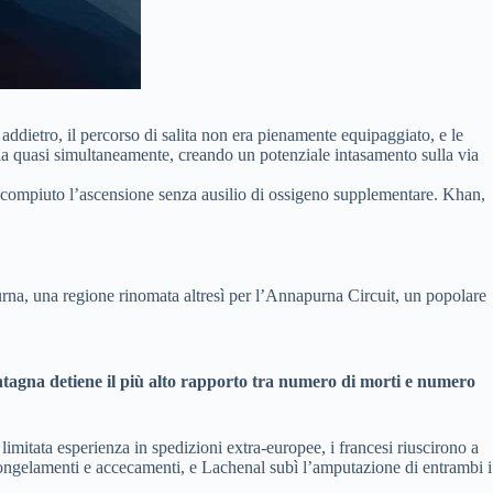
ddietro, il percorso di salita non era pienamente equipaggiato, e le
cia quasi simultaneamente, creando un potenziale intasamento sulla via
ha compiuto l’ascensione senza ausilio di ossigeno supplementare. Khan,
urna, una regione rinomata altresì per l’Annapurna Circuit, un popolare
agna detiene il più alto rapporto tra numero di morti e numero
itata esperienza in spedizioni extra-europee, i francesi riuscirono a
congelamenti e accecamenti, e Lachenal subì l’amputazione di entrambi i