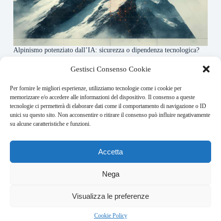
Alpinismo potenziato dall’IA: sicurezza o dipendenza tecnologica?
6 Maggio 2026
Gestisci Consenso Cookie
Per fornire le migliori esperienze, utilizziamo tecnologie come i cookie per
About this website
memorizzare e/o accedere alle informazioni del dispositivo. Il consenso a queste
tecnologie ci permetterà di elaborare dati come il comportamento di navigazione o ID
Rivistadellamontagna.it ogni giorno trova per te le principali
unici su questo sito. Non acconsentire o ritirare il consenso può influire negativamente
notizie su montagna trekking e alpinismo da tutto il mondo.
su alcune caratteristiche e funzioni.
Address:
Accetta
VIA USODIMARE 3 - 37138 - VERONA (VR)
E-Mail:
Nega
redazione@bullet-network.com
Network:
2
Visualizza le preferenze
bullet-network.com
Bullet - Dynamic Solutions Srl P.IVA 02954300238 – REA
Cookie Policy