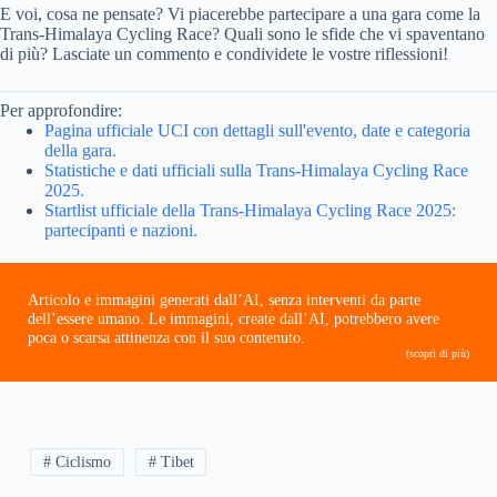
E voi, cosa ne pensate? Vi piacerebbe partecipare a una gara come la
Trans-Himalaya Cycling Race? Quali sono le sfide che vi spaventano
di più? Lasciate un commento e condividete le vostre riflessioni!
Per approfondire:
Pagina ufficiale UCI con dettagli sull'evento, date e categoria
della gara.
Statistiche e dati ufficiali sulla Trans-Himalaya Cycling Race
2025.
Startlist ufficiale della Trans-Himalaya Cycling Race 2025:
partecipanti e nazioni.
Articolo e immagini generati dall’AI, senza interventi da parte
dell’essere umano. Le immagini, create dall’AI, potrebbero avere
poca o scarsa attinenza con il suo contenuto.
(scopri di più)
# Ciclismo
# Tibet