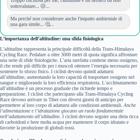
Troppo rischiosa per me, l'altitudine è un nemico da non
sottovalutare... 😥...
Ma perché non considerare anche l'impatto ambientale di
una gara simile... 🤔...
L’importanza dell’altitudine: una sfida fisiologica
L’altitudine rappresenta la principale difficoltà della Trans-Himalaya
Cycling Race. Pedalare a oltre 3000 metri di quota significa affrontare
una serie di sfide fisiologiche. L’aria rarefatta contiene meno ossigeno,
il che rende più difficile per i muscoli ottenere l’energia necessaria per
sostenere lo sforzo fisico. I ciclisti devono quindi adattarsi
all’altitudine, aumentando la loro capacità di trasportare ossigeno nel
sangue e migliorando la loro efficienza respiratoria. L’acclimatamento
all’altitudine è un processo graduale che richiede tempo e
preparazione. I ciclisti che partecipano alla Trans-Himalaya Cycling
Race devono arrivare in Tibet con diversi giorni di anticipo per
permettere al loro corpo di adattarsi alle condizioni ambientali.
Anche
l’alimentazione e l’idratazione giocano un ruolo fondamentale
nell’adattamento all’altitudine.
I ciclisti devono seguire una dieta ricca
di carboidrati e bere molta acqua per mantenere il corpo idratato e
favorire la produzione di globuli rossi.