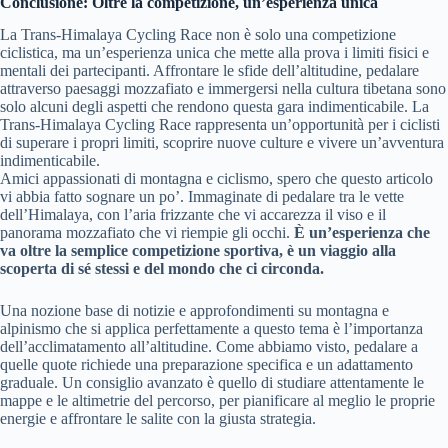
Conclusione: Oltre la competizione, un’esperienza unica
La Trans-Himalaya Cycling Race non è solo una competizione
ciclistica, ma un’esperienza unica che mette alla prova i limiti fisici e
mentali dei partecipanti. Affrontare le sfide dell’altitudine, pedalare
attraverso paesaggi mozzafiato e immergersi nella cultura tibetana sono
solo alcuni degli aspetti che rendono questa gara indimenticabile. La
Trans-Himalaya Cycling Race rappresenta un’opportunità per i ciclisti
di superare i propri limiti, scoprire nuove culture e vivere un’avventura
indimenticabile.
Amici appassionati di montagna e ciclismo, spero che questo articolo
vi abbia fatto sognare un po’. Immaginate di pedalare tra le vette
dell’Himalaya, con l’aria frizzante che vi accarezza il viso e il
panorama mozzafiato che vi riempie gli occhi.
È un’esperienza che
va oltre la semplice competizione sportiva, è un viaggio alla
scoperta di sé stessi e del mondo che ci circonda.
Una nozione base di notizie e approfondimenti su montagna e
alpinismo che si applica perfettamente a questo tema è l’importanza
dell’acclimatamento all’altitudine. Come abbiamo visto, pedalare a
quelle quote richiede una preparazione specifica e un adattamento
graduale. Un consiglio avanzato è quello di studiare attentamente le
mappe e le altimetrie del percorso, per pianificare al meglio le proprie
energie e affrontare le salite con la giusta strategia.