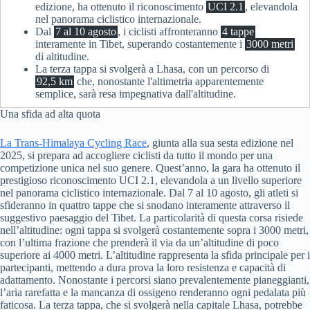
edizione, ha ottenuto il riconoscimento
UCI 2.1
, elevandola
nel panorama ciclistico internazionale.
Dal
7 al 10 agosto
, i ciclisti affronteranno
4 tappe
interamente in Tibet, superando costantemente i
3000 metri
di altitudine.
La terza tappa si svolgerà a Lhasa, con un percorso di
92,5 km
che, nonostante l'altimetria apparentemente
semplice, sarà resa impegnativa dall'altitudine.
Una sfida ad alta quota
La Trans-Himalaya Cycling Race
, giunta alla sua sesta edizione nel
2025, si prepara ad accogliere ciclisti da tutto il mondo per una
competizione unica nel suo genere. Quest’anno, la gara ha ottenuto il
prestigioso riconoscimento UCI 2.1, elevandola a un livello superiore
nel panorama ciclistico internazionale. Dal 7 al 10 agosto, gli atleti si
sfideranno in quattro tappe che si snodano interamente attraverso il
suggestivo paesaggio del Tibet. La particolarità di questa corsa risiede
nell’altitudine: ogni tappa si svolgerà costantemente sopra i 3000 metri,
con l’ultima frazione che prenderà il via da un’altitudine di poco
superiore ai 4000 metri. L’altitudine rappresenta la sfida principale per i
partecipanti, mettendo a dura prova la loro resistenza e capacità di
adattamento. Nonostante i percorsi siano prevalentemente pianeggianti,
l’aria rarefatta e la mancanza di ossigeno renderanno ogni pedalata più
faticosa. La terza tappa, che si svolgerà nella capitale Lhasa, potrebbe