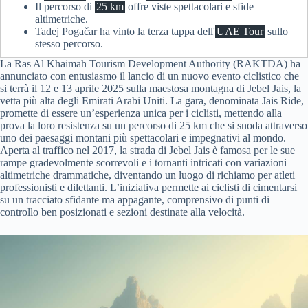
Il percorso di
25 km
offre viste spettacolari e sfide
altimetriche.
Tadej Pogačar ha vinto la terza tappa dell'
UAE Tour
sullo
stesso percorso.
La Ras Al Khaimah Tourism Development Authority (RAKTDA) ha
annunciato con entusiasmo il lancio di un nuovo evento ciclistico che
si terrà il 12 e 13 aprile 2025 sulla maestosa montagna di Jebel Jais, la
vetta più alta degli Emirati Arabi Uniti. La gara, denominata Jais Ride,
promette di essere un’esperienza unica per i ciclisti, mettendo alla
prova la loro resistenza su un percorso di 25 km che si snoda attraverso
uno dei paesaggi montani più spettacolari e impegnativi al mondo.
Aperta al traffico nel 2017, la strada di Jebel Jais è famosa per le sue
rampe gradevolmente scorrevoli e i tornanti intricati con variazioni
altimetriche drammatiche, diventando un luogo di richiamo per atleti
professionisti e dilettanti. L’iniziativa permette ai ciclisti di cimentarsi
su un tracciato sfidante ma appagante, comprensivo di punti di
controllo ben posizionati e sezioni destinate alla velocità.