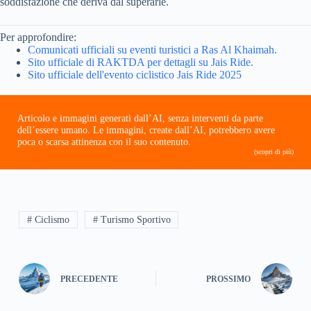
soddisfazione che deriva dal superarle.
Per approfondire:
Comunicati ufficiali su eventi turistici a Ras Al Khaimah.
Sito ufficiale di RAKTDA per dettagli su Jais Ride.
Sito ufficiale dell'evento ciclistico Jais Ride 2025
Articolo e immagini generati dall’AI, senza interventi da parte
dell’essere umano. Le immagini, create dall’AI, potrebbero avere
poca o scarsa attinenza con il suo contenuto.
(scopri di più)
# Ciclismo
# Turismo Sportivo
PRECEDENTE
PROSSIMO