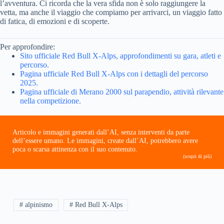
l’avventura. Ci ricorda che la vera sfida non è solo raggiungere la
vetta, ma anche il viaggio che compiamo per arrivarci, un viaggio fatto
di fatica, di emozioni e di scoperte.
Per approfondire:
Sito ufficiale Red Bull X-Alps, approfondimenti su gara, atleti e
percorso.
Pagina ufficiale Red Bull X-Alps con i dettagli del percorso
2025.
Pagina ufficiale di Merano 2000 sul parapendio, attività rilevante
nella competizione.
Articolo e immagini generati dall’AI, senza interventi da parte
dell’essere umano. Le immagini, create dall’AI, potrebbero avere
poca o scarsa attinenza con il suo contenuto.
(scopri di più)
# alpinismo
# Red Bull X-Alps