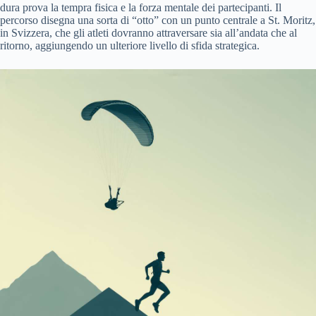
dura prova la tempra fisica e la forza mentale dei partecipanti. Il
percorso disegna una sorta di “otto” con un punto centrale a St. Moritz,
in Svizzera, che gli atleti dovranno attraversare sia all’andata che al
ritorno, aggiungendo un ulteriore livello di sfida strategica.