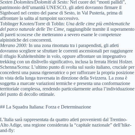
Sexten Dolomites/Dolomiti di Sesto:
Nel cuore dei “monti pallidi”,
patrimonio dell’umanità UNESCO, gli atleti dovranno firmare il
Signboard nel centro del paese di Sesto, in Val Pusteria, prima di
affrontare la salita al turnpoint successivo.
Toblinger Knoten/Torre di Toblin:
Una delle cime più emblematiche
del parco naturale delle Tre Cime,
raggiungibile tramite il superamento
di pareti scoscese che metteranno a severo esame le competenze
alpinistiche dei concorrenti
.
Merano 2000:
In una zona rinomata tra i parapendisti, gli atleti
dovranno scegliere se sfruttare le correnti ascensionali per raggiungere
il rifugio Kuhleitenhütte in volo, oppure affrontare un impegnativo
trekking con un dislivello significativo, inclusa la ferrata Heini Holzer.
Schenna/Scena:
L’ultimo punto di svolta sul suolo italiano, cruciale per
concedersi una pausa rigeneratrice o per rafforzare la propria posizione
in vista della lunga traversata in direzione della Svizzera
.
La zona è
soggetta a marcate variazioni termiche e presenta una conformazione
territoriale complessa, rendendo particolarmente ardua l’individuazione
del punto di decollo ottimale
.
## La Squadra Italiana: Forza e Determinazione
L’Italia sarà rappresentata da quattro atleti provenienti dal Trentino-
Alto Adige, una regione considerata la “capitale nazionale” dell’hike-
and-fly: