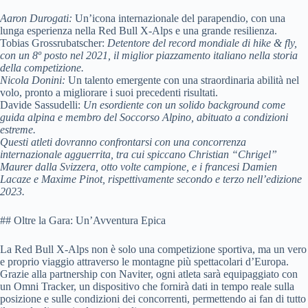
Aaron Durogati:
Un’icona internazionale del parapendio, con una
lunga esperienza nella Red Bull X-Alps e una grande resilienza.
Tobias Grossrubatscher:
Detentore del record mondiale di hike & fly,
con un 8º posto nel 2021, il miglior piazzamento italiano nella storia
della competizione.
Nicola Donini:
Un talento emergente con una straordinaria abilità nel
volo, pronto a migliorare i suoi precedenti risultati.
Davide Sassudelli:
Un esordiente con un solido background come
guida alpina e membro del Soccorso Alpino, abituato a condizioni
estreme.
Questi atleti dovranno confrontarsi con una concorrenza
internazionale agguerrita, tra cui spiccano Christian “Chrigel”
Maurer dalla Svizzera, otto volte campione, e i francesi Damien
Lacaze e Maxime Pinot, rispettivamente secondo e terzo nell’edizione
2023.
## Oltre la Gara: Un’Avventura Epica
La Red Bull X-Alps non è solo una competizione sportiva, ma un vero
e proprio viaggio attraverso le montagne più spettacolari d’Europa.
Grazie alla partnership con Naviter, ogni atleta sarà equipaggiato con
un Omni Tracker, un dispositivo che fornirà dati in tempo reale sulla
posizione e sulle condizioni dei concorrenti, permettendo ai fan di tutto