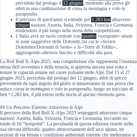
preceduta dal prologo il
12 giugno
, mettendo alla prova gli
atleti in una combinazione di corsa in montagna e volo in
parapendio.
Il percorso di quest'anno si estende per
1.283 km
attraverso
cinque
nazioni: Austria, Italia, Svizzera, Francia e Germania,
rendendolo il più lungo nella storia della competizione.
L'Italia avrà un ruolo centrale con
quattro
«turnpoint» situati
in zone suggestive delle Dolomiti, tra cui le «Sexten
Dolomites/Dolomiti di Sesto» e la «Torre di Toblin»,
aggiungendo ulteriore fascino e difficoltà alla gara.
La Red Bull X-Alps 2025, una competizione che rappresenta l’essenza
stessa dell’avventura e della tenacia, si appresta ancora una volta a
testare le capacità umane nel cuore pulsante delle Alpi. Dal 15 al 27
giugno 2025, preceduta dal prologo del 12 giugno, atleti di spicco
provenienti da ogni angolo del globo si misureranno in una prova che
unisce
corsa in montagna e volo in parapendio
, lungo un tracciato di
ben *
1.283 km
, il più esteso nella storia di questa rinomata gara.
## Un Percorso Estremo Attraverso le Alpi
Il percorso della Red Bull X-Alps 2025 serpeggerà attraverso cinque
nazioni: Austria, Italia, Svizzera, Francia e Germania, toccando un
totale di 16 “turnpoint”. La peculiarità di questa edizione risiede nella
sua elevata difficoltà: quattro attraversamenti dell’arco alpino, tre
sezioni di via ferrata e condizioni ambientali estreme che metteranno a