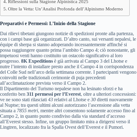
Riflessioni sulla Stagione Alpinistica 2025
Oltre la Vetta: Un’Analisi Profonda dell’Alpinismo Moderno
Preparativi e Permessi: L’Inizio della Stagione
Dai rilievi tibetani giungono notizie di spedizioni pronte alla partenza,
con i campi base già organizzati. D’altro canto, sui versanti nepalesi, le
équipe di sherpa si stanno adoperando incessantemente affinché si
possa raggiungere quanto prima l’ambito Campo 4; ciò nonostante, gli
impetuosi venti hanno costituito un ostacolo significativo al loro
progresso.
8K Expeditions
è già arrivata al Campo 3 del Lhotse e
nutre l’intento di installare presto anche il Campo 4 in corrispondenza
del Colle Sud nell’arco della settimana corrente. I partecipanti vengono
coinvolti nelle tradizionali cerimonie di puja precedenti
all’acclimatazione prevista verso il Campo 2.
Il Dipartimento del Turismo nepalese non ha lesinato sforzi e ha
conferito ben
311 permessi per l’Everest
, oltre a ulteriori concessioni:
ve ne sono stati rilasciati
43
relativi al Lhotse e
30
diretti nuovamente
al Nuptse; tra questi ultimi alcuni autorizzano l’ascensione alla vetta
situata a
7855 metri
, mentre altri consentono solamente accesso fino al
Campo 2, in quanto punto condiviso dalla via standard d’accesso
all’Everest stesso. Infine, un gruppo limitato mira a dirigersi verso il
Lingtren, localizzato fra la Spalla Ovest dell’Everest e il Pumori.