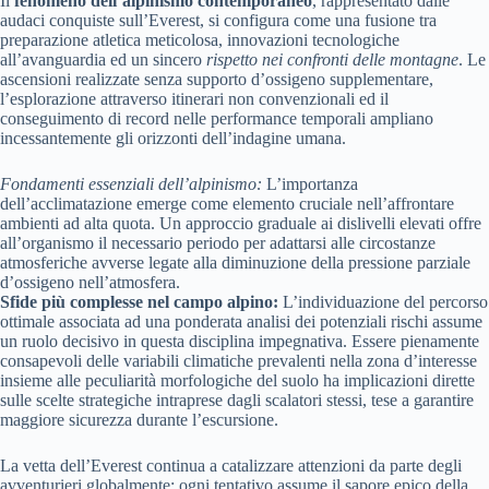
Il
fenomeno dell’alpinismo contemporaneo
, rappresentato dalle
audaci conquiste sull’Everest, si configura come una fusione tra
preparazione atletica meticolosa, innovazioni tecnologiche
all’avanguardia ed un sincero
rispetto nei confronti delle montagne
. Le
ascensioni realizzate senza supporto d’ossigeno supplementare,
l’esplorazione attraverso itinerari non convenzionali ed il
conseguimento di record nelle performance temporali ampliano
incessantemente gli orizzonti dell’indagine umana.
Fondamenti essenziali dell’alpinismo:
L’importanza
dell’acclimatazione emerge come elemento cruciale nell’affrontare
ambienti ad alta quota. Un approccio graduale ai dislivelli elevati offre
all’organismo il necessario periodo per adattarsi alle circostanze
atmosferiche avverse legate alla diminuzione della pressione parziale
d’ossigeno nell’atmosfera.
Sfide più complesse nel campo alpino:
L’individuazione del percorso
ottimale associata ad una ponderata analisi dei potenziali rischi assume
un ruolo decisivo in questa disciplina impegnativa. Essere pienamente
consapevoli delle variabili climatiche prevalenti nella zona d’interesse
insieme alle peculiarità morfologiche del suolo ha implicazioni dirette
sulle scelte strategiche intraprese dagli scalatori stessi, tese a garantire
maggiore sicurezza durante l’escursione.
La vetta dell’Everest continua a catalizzare attenzioni da parte degli
avventurieri globalmente; ogni tentativo assume il sapore epico della