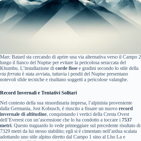
Marc Batard sta cercando di aprire una via alternativa verso il Campo 2
lungo il fianco del Nuptse per evitare la pericolosa seraccata del
Khumbu. L’installazione di
corde fisse
e gradini secondo lo stile della
via ferrata
è stata avviata, tuttavia i pendii del Nuptse presentano
notevoli sfide tecniche e risultano soggetti a pericolose valanghe.
Record Invernali e Tentativi Solitari
Nel contesto della sua straordinaria impresa, l’alpinista proveniente
dalla Germania, Jost Kobusch, è riuscito a fissare un nuovo
record
invernale di altitudine
, conquistando i vertici della Cresta Ovest
dell’Everest con un’ascensione che lo ha condotto a toccare i
7537
metri
. Questo traguardo lo vede primeggiare sul precedente risultato di
7329 metri da lui stesso stabilito; egli si è cimentato nell’ardua scalata
adottando uno stile alpino diretto dal Campo 1 sino al Lho La e