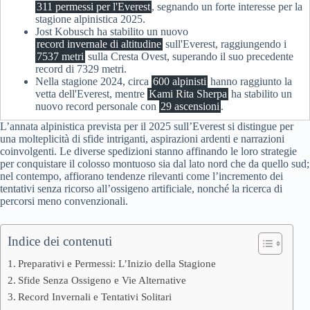
311 permessi per l'Everest
, segnando un forte interesse per la
stagione alpinistica 2025.
Jost Kobusch ha stabilito un nuovo
record invernale di altitudine
sull'Everest, raggiungendo i
7537 metri
sulla Cresta Ovest, superando il suo precedente
record di 7329 metri.
Nella stagione 2024, circa
600 alpinisti
hanno raggiunto la
vetta dell'Everest, mentre
Kami Rita Sherpa
ha stabilito un
nuovo record personale con
29 ascensioni
.
L’annata alpinistica prevista per il 2025 sull’Everest si distingue per
una molteplicità di sfide intriganti, aspirazioni ardenti e narrazioni
coinvolgenti. Le diverse spedizioni stanno affinando le loro strategie
per conquistare il colosso montuoso sia dal lato nord che da quello sud;
nel contempo, affiorano tendenze rilevanti come l’incremento dei
tentativi senza ricorso all’ossigeno artificiale, nonché la ricerca di
percorsi meno convenzionali.
Indice dei contenuti
Preparativi e Permessi: L’Inizio della Stagione
Sfide Senza Ossigeno e Vie Alternative
Record Invernali e Tentativi Solitari