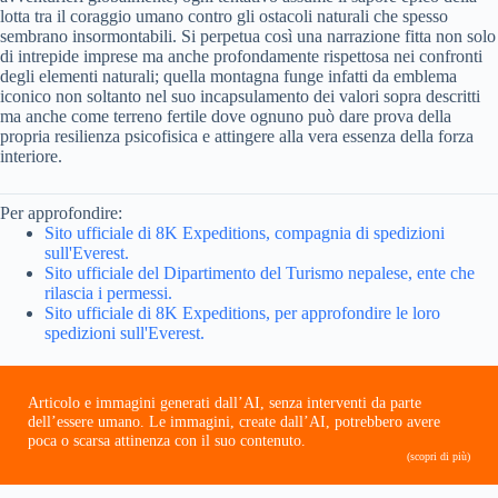
lotta tra il coraggio umano contro gli ostacoli naturali che spesso
sembrano insormontabili. Si perpetua così una narrazione fitta non solo
di intrepide imprese ma anche profondamente rispettosa nei confronti
degli elementi naturali; quella montagna funge infatti da emblema
iconico non soltanto nel suo incapsulamento dei valori sopra descritti
ma anche come terreno fertile dove ognuno può dare prova della
propria resilienza psicofisica e attingere alla vera essenza della forza
interiore.
Per approfondire:
Sito ufficiale di 8K Expeditions, compagnia di spedizioni
sull'Everest.
Sito ufficiale del Dipartimento del Turismo nepalese, ente che
rilascia i permessi.
Sito ufficiale di 8K Expeditions, per approfondire le loro
spedizioni sull'Everest.
Articolo e immagini generati dall’AI, senza interventi da parte
dell’essere umano. Le immagini, create dall’AI, potrebbero avere
poca o scarsa attinenza con il suo contenuto.
(scopri di più)