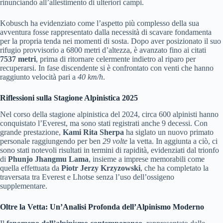
rinunciando all’allestimento di ulteriori campi.
Kobusch ha evidenziato come l’aspetto più complesso della sua
avventura fosse rappresentato dalla necessità di scavare fondamenta
per la propria tenda nei momenti di sosta. Dopo aver posizionato il suo
rifugio provvisorio a 6800 metri d’altezza, è avanzato fino ai citati
7537 metri
, prima di ritornare celermente indietro al riparo per
recuperarsi. In fase discendente si è confrontato con venti che hanno
raggiunto velocità pari a
40 km/h
.
Riflessioni sulla Stagione Alpinistica 2025
Nel corso della stagione alpinistica del 2024, circa 600 alpinisti hanno
conquistato l’Everest, ma sono stati registrati anche 9 decessi. Con
grande prestazione,
Kami Rita Sherpa
ha siglato un nuovo primato
personale raggiungendo per ben
29 volte
la vetta. In aggiunta a ciò, ci
sono stati notevoli risultati in termini di rapidità, evidenziati dal trionfo
di
Phunjo Jhangmu Lama
, insieme a imprese memorabili come
quella effettuata da
Piotr Jerzy Krzyzowski
, che ha completato la
traversata tra Everest e Lhotse senza l’uso dell’ossigeno
supplementare.
Oltre la Vetta: Un’Analisi Profonda dell’Alpinismo Moderno