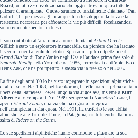
Board
, un attrezzo rivoluzionario che oggi si trova in quasi tutte le
palestre di arrampicata. Questo strumento, inizialmente chiamato “Pan
Güllich”, ha permesso agli arrampicatori di sviluppare la forza e la
resistenza necessarie per affrontare le vie più difficili, focalizzandosi
sui movimenti specifici richiesti.
Il suo contributo all’arrampicata non si limita ad
Action Directe
.
Güllich è stato un esploratore instancabile, un pioniere che ha lasciato
il segno in ogni angolo del globo. Spiccano la prima ripetizione di
Grand Illusion
di Tony Yaniro negli Usa e l’audace prima free solo di
Separate Reality
nello Yosemite nel 1986, immortalata dall’obiettivo di
Heinz Zak, che ha poi ripetuto la stessa via in free solo nel 2005.
La fine degli anni ’80 lo ha visto impegnato in spedizioni alpinistiche
di alto livello. Nel 1988, nel Karakorum, ha effettuato la prima salita in
libera della Nameless Tower lungo la via Jugoslava, insieme a
Kurt
Albert
e altri compagni. Nel 1989, sempre sulla Nameless Tower, ha
aperto
Eternal Flame
, una via che ha segnato un’epoca
nell’arrampicata in alta quota. Nel 1991, ha trasferito le sue abilità
alpinistiche alle Torri del Paine, in Patagonia, contribuendo alla prima
salita di
Riders on the Storm
.
Le sue spedizioni alpinistiche hanno contribuito a plasmare la sua