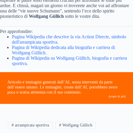
superare le paure sono elementi cruciali per affrontare le sfide più
ardue. E chissà, magari un giorno vi troverete anche voi ad affrontare
una delle “vie nuove Schumann”, sentendo l’eco dello spirito
pionieristico di
Wolfgang Güllich
sotto le vostre dita.
Per approfondire:
Pagina Wikipedia che descrive la via Action Directe, simbolo
dell'arrampicata sportiva.
Pagina di Wikipedia dedicata alla biografia e carriera di
Wolfgang Güllich.
Pagina di Wikipedia su Wolfgang Güllich, biografia e carriera
sportiva.
Articolo e immagini generati dall’AI, senza interventi da parte
dell’essere umano. Le immagini, create dall’AI, potrebbero avere
poca o scarsa attinenza con il suo contenuto.
(scopri di più)
# arrampicata sportiva
# Wolfgang Güllich