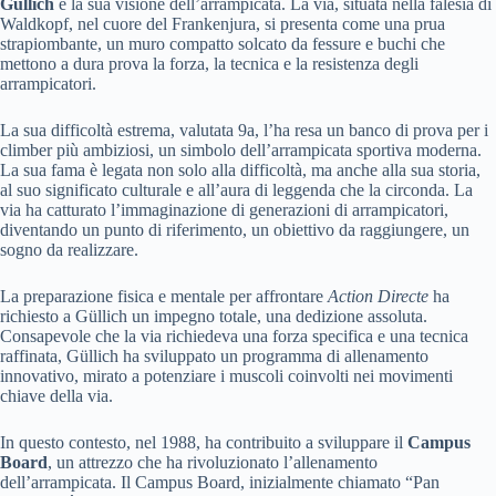
Güllich
e la sua visione dell’arrampicata. La via, situata nella falesia di
Waldkopf, nel cuore del Frankenjura, si presenta come una prua
strapiombante, un muro compatto solcato da fessure e buchi che
mettono a dura prova la forza, la tecnica e la resistenza degli
arrampicatori.
La sua difficoltà estrema, valutata 9a, l’ha resa un banco di prova per i
climber più ambiziosi, un simbolo dell’arrampicata sportiva moderna.
La sua fama è legata non solo alla difficoltà, ma anche alla sua storia,
al suo significato culturale e all’aura di leggenda che la circonda. La
via ha catturato l’immaginazione di generazioni di arrampicatori,
diventando un punto di riferimento, un obiettivo da raggiungere, un
sogno da realizzare.
La preparazione fisica e mentale per affrontare
Action Directe
ha
richiesto a Güllich un impegno totale, una dedizione assoluta.
Consapevole che la via richiedeva una forza specifica e una tecnica
raffinata, Güllich ha sviluppato un programma di allenamento
innovativo, mirato a potenziare i muscoli coinvolti nei movimenti
chiave della via.
In questo contesto, nel 1988, ha contribuito a sviluppare il
Campus
Board
, un attrezzo che ha rivoluzionato l’allenamento
dell’arrampicata. Il Campus Board, inizialmente chiamato “Pan