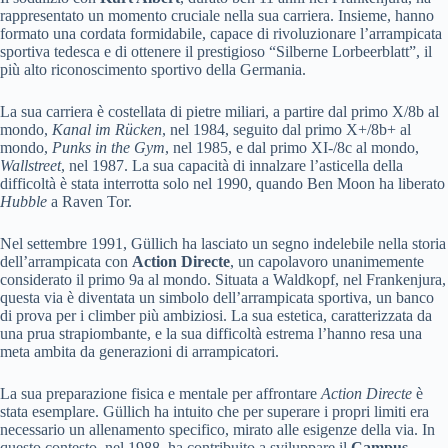
rappresentato un momento cruciale nella sua carriera. Insieme, hanno
formato una cordata formidabile, capace di rivoluzionare l’arrampicata
sportiva tedesca e di ottenere il prestigioso “Silberne Lorbeerblatt”, il
più alto riconoscimento sportivo della Germania.
La sua carriera è costellata di pietre miliari, a partire dal primo X/8b al
mondo,
Kanal im Rücken
, nel 1984, seguito dal primo X+/8b+ al
mondo,
Punks in the Gym
, nel 1985, e dal primo XI-/8c al mondo,
Wallstreet
, nel 1987. La sua capacità di innalzare l’asticella della
difficoltà è stata interrotta solo nel 1990, quando Ben Moon ha liberato
Hubble
a Raven Tor.
Nel settembre 1991, Güllich ha lasciato un segno indelebile nella storia
dell’arrampicata con
Action Directe
, un capolavoro unanimemente
considerato il primo 9a al mondo. Situata a Waldkopf, nel Frankenjura,
questa via è diventata un simbolo dell’arrampicata sportiva, un banco
di prova per i climber più ambiziosi. La sua estetica, caratterizzata da
una prua strapiombante, e la sua difficoltà estrema l’hanno resa una
meta ambita da generazioni di arrampicatori.
La sua preparazione fisica e mentale per affrontare
Action Directe
è
stata esemplare. Güllich ha intuito che per superare i propri limiti era
necessario un allenamento specifico, mirato alle esigenze della via. In
questo contesto, nel 1988, ha contribuito a sviluppare il
Campus