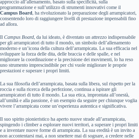
approccio all’allenamento, basato sulla specificità, sulla
programmazione e sull’utilizzo di strumenti innovativi come il
Campus Board
, ha rivoluzionato la preparazione degli arrampicatori,
consentendo loro di raggiungere livelli di prestazione impensabili fino
ad allora.
Il
Campus Board
, da lui ideato, è diventato un attrezzo indispensabile
per gli arrampicatori di tutto il mondo, un simbolo dell’allenamento
moderno e un’icona della cultura dell’arrampicata. La sua efficacia nel
sviluppare la forza delle dita, delle braccia e delle spalle, e nel
migliorare la coordinazione e la precisione dei movimenti, lo ha reso
uno strumento imprescindibile per chi vuole migliorare le proprie
prestazioni e superare i propri limiti.
La sua filosofia dell’arrampicata, basata sulla libera, sul rispetto per la
roccia e sulla ricerca della perfezione, continua a ispirare gli
arrampicatori di tutto il mondo. La sua etica, improntata all’onestà,
all’umiltà e alla passione, è un esempio da seguire per chiunque voglia
vivere l’arrampicata come un’esperienza autentica e significativa.
Il suo spirito pionieristico ha aperto nuove strade all’arrampicata,
spingendo i climber a esplorare nuovi territori, a superare i propri limiti
e a inventare nuove forme di arrampicata. La sua eredità è un invito a
non accontentarsi mai, a non smettere mai di sognare, a credere nelle