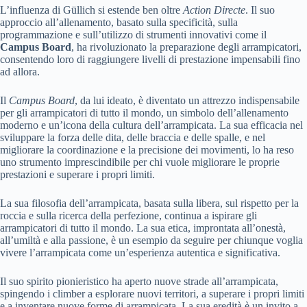
L’influenza di Güllich si estende ben oltre
Action Directe
. Il suo
approccio all’allenamento, basato sulla specificità, sulla
programmazione e sull’utilizzo di strumenti innovativi come il
Campus Board
, ha rivoluzionato la preparazione degli arrampicatori,
consentendo loro di raggiungere livelli di prestazione impensabili fino
ad allora.
Il
Campus Board
, da lui ideato, è diventato un attrezzo indispensabile
per gli arrampicatori di tutto il mondo, un simbolo dell’allenamento
moderno e un’icona della cultura dell’arrampicata. La sua efficacia nel
sviluppare la forza delle dita, delle braccia e delle spalle, e nel
migliorare la coordinazione e la precisione dei movimenti, lo ha reso
uno strumento imprescindibile per chi vuole migliorare le proprie
prestazioni e superare i propri limiti.
La sua filosofia dell’arrampicata, basata sulla libera, sul rispetto per la
roccia e sulla ricerca della perfezione, continua a ispirare gli
arrampicatori di tutto il mondo. La sua etica, improntata all’onestà,
all’umiltà e alla passione, è un esempio da seguire per chiunque voglia
vivere l’arrampicata come un’esperienza autentica e significativa.
Il suo spirito pionieristico ha aperto nuove strade all’arrampicata,
spingendo i climber a esplorare nuovi territori, a superare i propri limiti
e a inventare nuove forme di arrampicata. La sua eredità è un invito a