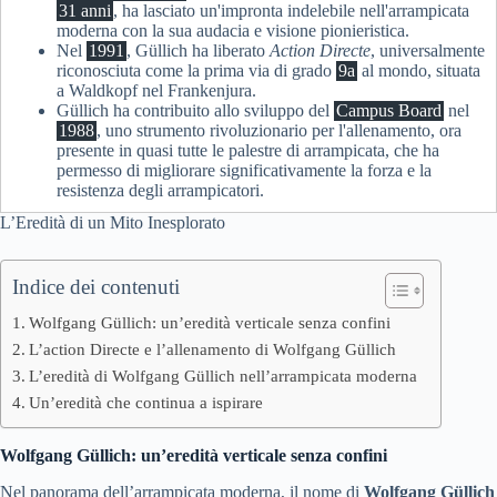
31 anni
, ha lasciato un'impronta indelebile nell'arrampicata
moderna con la sua audacia e visione pionieristica.
Nel
1991
, Güllich ha liberato
Action Directe
, universalmente
riconosciuta come la prima via di grado
9a
al mondo, situata
a Waldkopf nel Frankenjura.
Güllich ha contribuito allo sviluppo del
Campus Board
nel
1988
, uno strumento rivoluzionario per l'allenamento, ora
presente in quasi tutte le palestre di arrampicata, che ha
permesso di migliorare significativamente la forza e la
resistenza degli arrampicatori.
L’Eredità di un Mito Inesplorato
Indice dei contenuti
Wolfgang Güllich: un’eredità verticale senza confini
L’action Directe e l’allenamento di Wolfgang Güllich
L’eredità di Wolfgang Güllich nell’arrampicata moderna
Un’eredità che continua a ispirare
Wolfgang Güllich: un’eredità verticale senza confini
Nel panorama dell’arrampicata moderna, il nome di
Wolfgang Güllich