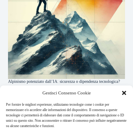
Alpinismo potenziato dall’IA: sicurezza o dipendenza tecnologica?
6 Maggio 2026
Gestisci Consenso Cookie
Per fornire le migliori esperienze, utilizziamo tecnologie come i cookie per
About this website
memorizzare e/o accedere alle informazioni del dispositivo. Il consenso a queste
tecnologie ci permetterà di elaborare dati come il comportamento di navigazione o ID
Rivistadellamontagna.it ogni giorno trova per te le principali
unici su questo sito. Non acconsentire o ritirare il consenso può influire negativamente
notizie su montagna trekking e alpinismo da tutto il mondo.
su alcune caratteristiche e funzioni.