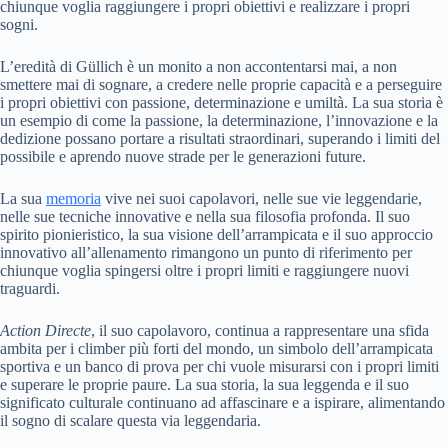
chiunque voglia raggiungere i propri obiettivi e realizzare i propri
sogni.
L’eredità di Güllich è un monito a non accontentarsi mai, a non
smettere mai di sognare, a credere nelle proprie capacità e a perseguire
i propri obiettivi con passione, determinazione e umiltà. La sua storia è
un esempio di come la passione, la determinazione, l’innovazione e la
dedizione possano portare a risultati straordinari, superando i limiti del
possibile e aprendo nuove strade per le generazioni future.
La sua
memoria
vive nei suoi capolavori, nelle sue vie leggendarie,
nelle sue tecniche innovative e nella sua filosofia profonda. Il suo
spirito pionieristico, la sua visione dell’arrampicata e il suo approccio
innovativo all’allenamento rimangono un punto di riferimento per
chiunque voglia spingersi oltre i propri limiti e raggiungere nuovi
traguardi.
Action Directe
, il suo capolavoro, continua a rappresentare una sfida
ambita per i climber più forti del mondo, un simbolo dell’arrampicata
sportiva e un banco di prova per chi vuole misurarsi con i propri limiti
e superare le proprie paure. La sua storia, la sua leggenda e il suo
significato culturale continuano ad affascinare e a ispirare, alimentando
il sogno di scalare questa via leggendaria.