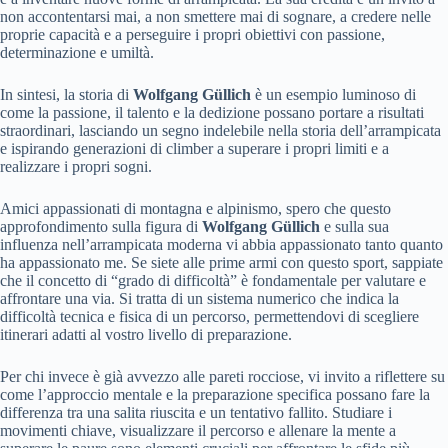
non accontentarsi mai, a non smettere mai di sognare, a credere nelle
proprie capacità e a perseguire i propri obiettivi con passione,
determinazione e umiltà.
In sintesi, la storia di
Wolfgang Güllich
è un esempio luminoso di
come la passione, il talento e la dedizione possano portare a risultati
straordinari, lasciando un segno indelebile nella storia dell’arrampicata
e ispirando generazioni di climber a superare i propri limiti e a
realizzare i propri sogni.
Amici appassionati di montagna e alpinismo, spero che questo
approfondimento sulla figura di
Wolfgang Güllich
e sulla sua
influenza nell’arrampicata moderna vi abbia appassionato tanto quanto
ha appassionato me. Se siete alle prime armi con questo sport, sappiate
che il concetto di “grado di difficoltà” è fondamentale per valutare e
affrontare una via. Si tratta di un sistema numerico che indica la
difficoltà tecnica e fisica di un percorso, permettendovi di scegliere
itinerari adatti al vostro livello di preparazione.
Per chi invece è già avvezzo alle pareti rocciose, vi invito a riflettere su
come l’approccio mentale e la preparazione specifica possano fare la
differenza tra una salita riuscita e un tentativo fallito. Studiare i
movimenti chiave, visualizzare il percorso e allenare la mente a