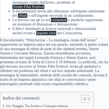
montagna creata dall'uomo
, proiettato al
Trento Film Festival
.
Il documentario invita alla riflessione sull'impatto ambientale
dei
rifiuti
e sull'urgente necessità di un cambiamento.
La discesa con gli sci tra
coriandoli
e plastiche rappresenta
un momento di liberazione e introspezione.
Il film è distribuito in festival nazionali e internazionali,
inclusi eventi a
impatto zero
del Ciclocinema.
Il documentario “PrimAscesa – La montagna creata dall’uomo”
rappresenta un’impresa unica nel suo genere, narrando la prima scalata
di una montagna di rifiuti da parte di due alpinisti trentini, Simon
Sartori e Giovanni Moscon. Questa straordinaria avventura,
immortalata dai registi Leonardo Panizza e Simon Sartori, sarà
proiettata al teatro di Verla di Giovo il 19 febbraio. La pellicola, che ha
già riscosso successo al Trento Film Festival, invita gli spettatori a
riflettere sul problema dei rifiuti e sul loro impatto ambientale. La
montagna di immondizie, simbolo della società dei consumi, diventa il
teatro di un’impresa alpinistica che sfida le convenzioni e pone
interrogativi profondi sulla nostra responsabilità collettiva.
Indice dei contenuti
Un Viaggio Tra Ironia e Consapevolezza