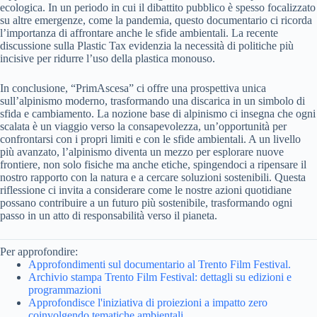
ecologica. In un periodo in cui il dibattito pubblico è spesso focalizzato
su altre emergenze, come la pandemia, questo documentario ci ricorda
l’importanza di affrontare anche le sfide ambientali. La recente
discussione sulla Plastic Tax evidenzia la necessità di politiche più
incisive per ridurre l’uso della plastica monouso.
In conclusione, “PrimAscesa” ci offre una prospettiva unica
sull’alpinismo moderno, trasformando una discarica in un simbolo di
sfida e cambiamento. La nozione base di alpinismo ci insegna che ogni
scalata è un viaggio verso la consapevolezza, un’opportunità per
confrontarsi con i propri limiti e con le sfide ambientali. A un livello
più avanzato, l’alpinismo diventa un mezzo per esplorare nuove
frontiere, non solo fisiche ma anche etiche, spingendoci a ripensare il
nostro rapporto con la natura e a cercare soluzioni sostenibili. Questa
riflessione ci invita a considerare come le nostre azioni quotidiane
possano contribuire a un futuro più sostenibile, trasformando ogni
passo in un atto di responsabilità verso il pianeta.
Per approfondire:
Approfondimenti sul documentario al Trento Film Festival.
Archivio stampa Trento Film Festival: dettagli su edizioni e
programmazioni
Approfondisce l'iniziativa di proiezioni a impatto zero
coinvolgendo tematiche ambientali.