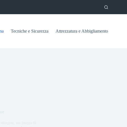
na
Tecniche e Sicurezza
Attrezzatura e Abbigliamento
gne
ontagna, un luogo di