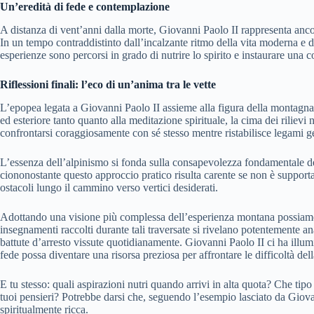
Un’eredità di fede e contemplazione
A distanza di vent’anni dalla morte, Giovanni Paolo II rappresenta anco
In un tempo contraddistinto dall’incalzante ritmo della vita moderna e da 
esperienze sono percorsi in grado di nutrire lo spirito e instaurare una 
Riflessioni finali: l’eco di un’anima tra le vette
L’epopea legata a Giovanni Paolo II assieme alla figura della montagna
ed esteriore tanto quanto alla meditazione spirituale, la cima dei riliev
confrontarsi coraggiosamente con sé stesso mentre ristabilisce legami ge
L’essenza dell’alpinismo si fonda sulla consapevolezza fondamentale del
ciononostante questo approccio pratico risulta carente se non è supporta
ostacoli lungo il cammino verso vertici desiderati.
Adottando una visione più complessa dell’esperienza montana possiamo c
insegnamenti raccolti durante tali traversate si rivelano potentemente ana
battute d’arresto vissute quotidianamente. Giovanni Paolo II ci ha illum
fede possa diventare una risorsa preziosa per affrontare le difficoltà de
E tu stesso: quali aspirazioni nutri quando arrivi in alta quota? Che ti
tuoi pensieri? Potrebbe darsi che, seguendo l’esempio lasciato da Giov
spiritualmente ricca.