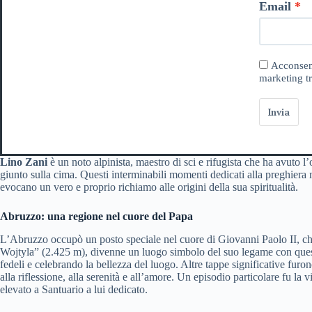
Email
Acconsent
marketing tr
Invia
Lino Zani
è un noto alpinista, maestro di sci e rifugista che ha avuto 
giunto sulla cima. Questi interminabili momenti dedicati alla preghiera 
evocano un vero e proprio richiamo alle origini della sua spiritualità.
Abruzzo: una regione nel cuore del Papa
L’Abruzzo occupò un posto speciale nel cuore di Giovanni Paolo II, che
Wojtyla” (2.425 m), divenne un luogo simbolo del suo legame con queste
fedeli e celebrando la bellezza del luogo. Altre tappe significative fu
alla riflessione, alla serenità e all’amore. Un episodio particolare fu la
elevato a Santuario a lui dedicato.