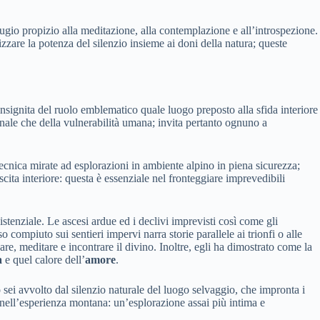
ugio propizio alla meditazione, alla contemplazione e all’introspezione.
izzare la potenza del silenzio insieme ai doni della natura; queste
signita del ruolo emblematico quale luogo preposto alla sfida interiore
sonale che della vulnerabilità umana; invita pertanto ognuno a
ecnica mirate ad esplorazioni in ambiente alpino in piena sicurezza;
ita interiore: questa è essenziale nel fronteggiare imprevedibili
enziale. Le ascesi ardue ed i declivi imprevisti così come gli
 compiuto sui sentieri impervi narra storie parallele ai trionfi o alle
re, meditare e incontrare il divino. Inoltre, egli ha dimostrato come la
a
e quel calore dell’
amore
.
 sei avvolto dal silenzio naturale del luogo selvaggio, che impronta i
nell’esperienza montana: un’esplorazione assai più intima e