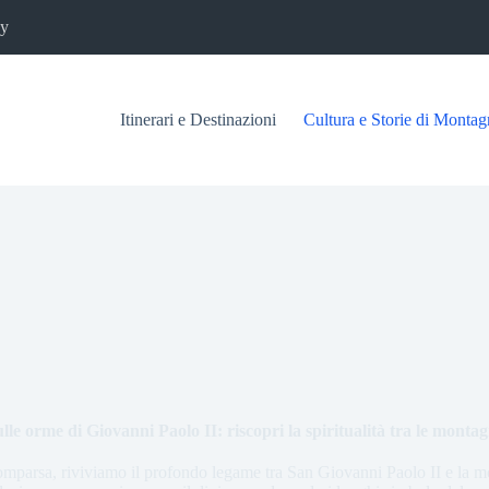
cy
Itinerari e Destinazioni
Cultura e Storie di Montag
lle orme di Giovanni Paolo II: riscopri la spiritualità tra le monta
omparsa, riviviamo il profondo legame tra San Giovanni Paolo II e la m