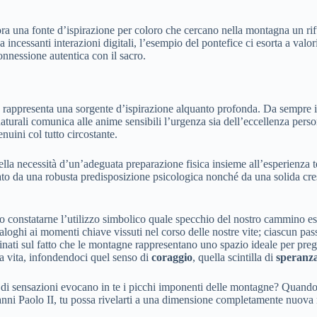
ra una fonte d’ispirazione per coloro che cercano nella montagna un rif
incessanti interazioni digitali, l’esempio del pontefice ci esorta a valor
connessione autentica con il sacro.
 rappresenta una sorgente d’ispirazione alquanto profonda. Da sempre in
i naturali comunica alle anime sensibili l’urgenza sia dell’eccellenza per
nuini col tutto circostante.
la necessità d’un’adeguata preparazione fisica insieme all’esperienza t
to da una robusta predisposizione psicologica nonché da una solida cresc
onstatarne l’utilizzo simbolico quale specchio del nostro cammino esist
loghi ai momenti chiave vissuti nel corso delle nostre vite; ciascun passo
inati sul fatto che le montagne rappresentano uno spazio ideale per prega
lla vita, infondendoci quel senso di
coraggio
, quella scintilla di
speranz
po di sensazioni evocano in te i picchi imponenti delle montagne? Quando
anni Paolo II, tu possa rivelarti a una dimensione completamente nuova 