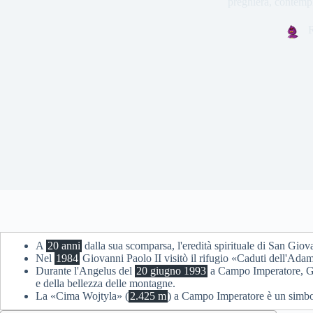
preghiera, contempl
A
20 anni
dalla sua scomparsa, l'eredità spirituale di San Gio
Nel
1984
Giovanni Paolo II visitò il rifugio «Caduti dell'Adam
Durante l'Angelus del
20 giugno 1993
a Campo Imperatore, Gio
e della bellezza delle montagne.
La «Cima Wojtyla» (
2.425 m
) a Campo Imperatore è un simbolo