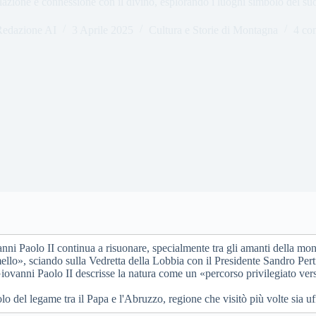
azione e connessione con il divino, esplorando i luoghi simbolo del suo
Redazione AI
3 Aprile 2025
Cultura e Storie di Montagna
4 co
vanni Paolo II continua a risuonare, specialmente tra gli amanti della m
ello», sciando sulla Vedretta della Lobbia con il Presidente Sandro Per
vanni Paolo II descrisse la natura come un «percorso privilegiato vers
 del legame tra il Papa e l'Abruzzo, regione che visitò più volte sia uf