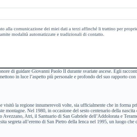
o alla comunicazione dei miei dati a terzi affinché li trattino per proprie
amite modalità automatizzate e tradizionali di contatto.
l’onore di guidare Giovanni Paolo II durante svariate ascese. Egli raccon
mettono in luce l’aspetto più personale e profondo del suo rapporto con l
 visitò la regione innumerevoli volte, sia ufficialmente che in forma p
 montagne. Nel 1980, in occasione del sesto centenario della nascita d
rono Avezzano, Atri, il Santuario di San Gabriele dell’Addolorata e Tera
 visita segreta all’eremo di San Pietro della Ienca nel 1995, un luogo che 