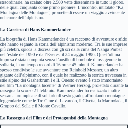
straordinarie, ha scalato oltre 2.500 vette disseminate in tutto il globo,
delle quali cinquanta come primo pioniere. L’incontro, intitolato “K2,
Montagna delle Montagne”, promette di essere un viaggio avvincente
nel cuore dell’alpinismo.
La Carriera di Hans Kammerlander
La biografia di Hans Kammerlander è un racconto di avventure e sfide
che hanno segnato la storia dell’alpinismo moderno. Tra le sue imprese
più celebri, spicca la discesa con gli sci dalla cima del Nanga Parbat
nell’estate del 1990 e dall’Everest il 24 maggio 1996. Quest’ultima
impresa è stata compiuta senza l’ausilio di bombole di ossigeno e in
solitaria, in un tempo record di 16 ore e 45 minuti. Kammerlander ha
spesso condiviso le sue avventure con Reinhold Messner, un altro
gigante dell’alpinismo, con il quale ha realizzato la storica traversata in
stile alpino dei Gasherbrum I e II. Questo evento è stato immortalato
nel film “La montagna lucente” di Werner Herzog, proiettato durante la
rassegna lo scorso 21 febbraio. Kammerlander ha realizzato inoltre
sessanta arrampicate di solitario di sesto grado, affrontando montagne
leggendarie come le Tre Cime di Lavaredo, il Civetta, la Marmolada, il
Gruppo del Sella e il Monte Cavallo.
La Rassegna del Film e dei Protagonisti della Montagna