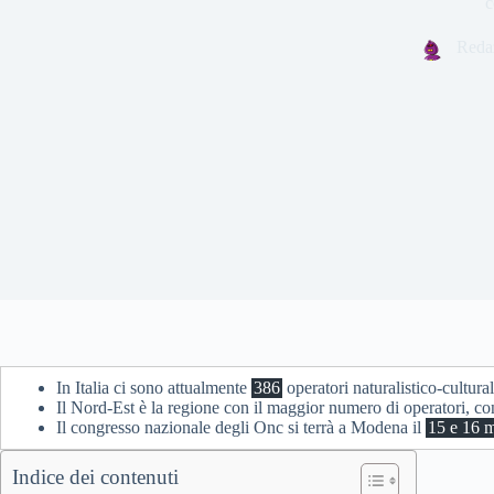
c
Reda
In Italia ci sono attualmente
386
operatori naturalistico-cultura
Il Nord-Est è la regione con il maggior numero di operatori, c
Il congresso nazionale degli Onc si terrà a Modena il
15 e 16 
Indice dei contenuti