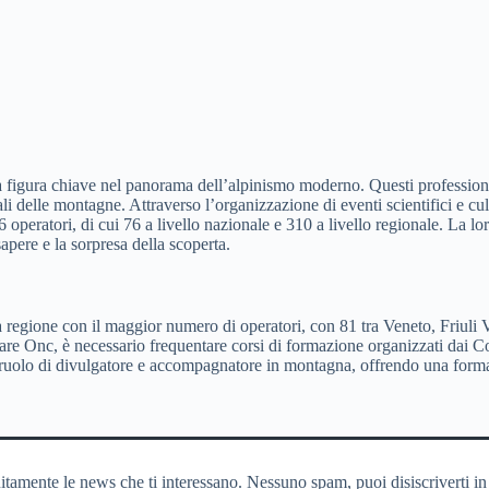
 figura chiave nel panorama dell’alpinismo moderno. Questi professionisti
ulturali delle montagne. Attraverso l’organizzazione di eventi scientifici
 operatori, di cui 76 a livello nazionale e 310 a livello regionale. La l
apere e la sorpresa della scoperta.
la regione con il maggior numero di operatori, con 81 tra Veneto, Friul
 Onc, è necessario frequentare corsi di formazione organizzati dai Comit
l ruolo di divulgatore e accompagnatore in montagna, offrendo una form
itamente le news che ti interessano. Nessuno spam, puoi disiscriverti in