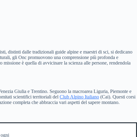
, distinti dalle tradizionali guide alpine e maestri di sci, si dedicano
 e culturali, gli Onc promuovono una comprensione più profonda e
oro missione è quella di avvicinare la scienza alle persone, rendendola
i Venezia Giulia e Trentino. Seguono la macroarea Liguria, Piemonte e
ati scientifici territoriali del
Club Alpino Italiano
(Cai). Questi corsi
azione completa che abbraccia vari aspetti del sapere montano.
 ogni