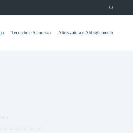
na
Tecniche e Sicurezza
Attrezzatura e Abbigliamento
liane
rale in montagna. Scopri