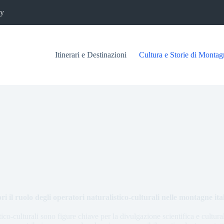
cy
Itinerari e Destinazioni
Cultura e Storie di Montag
ri il ruolo degli operatori naturalistico-culturali nelle montagne ita
tico-culturali sono figure chiave per la divulgazione scientifica e cultu