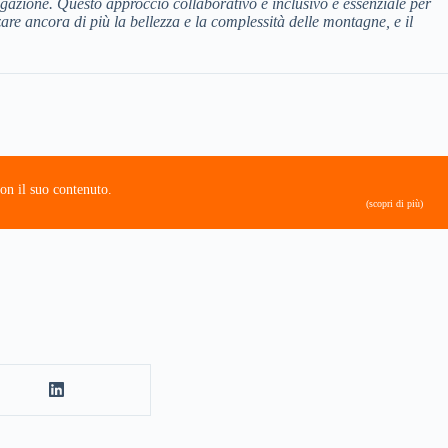
ulgazione. Questo approccio collaborativo e inclusivo è essenziale per
re ancora di più la bellezza e la complessità delle montagne, e il
on il suo contenuto.
(scopri di più)