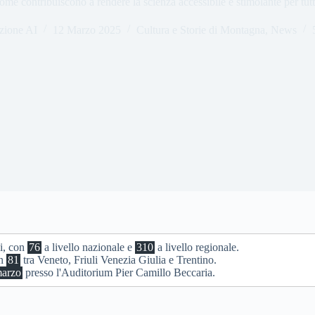
ome contribuiscono a rendere la scienza accessibile e stimolante per tutt
zione AI
12 Marzo 2025
Cultura e Storie di Montagna
,
News
li, con
76
a livello nazionale e
310
a livello regionale.
on
81
tra Veneto, Friuli Venezia Giulia e Trentino.
marzo
presso l'Auditorium Pier Camillo Beccaria.