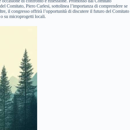
e occasione di confronto e riflessione. Promosso dal Comitato
ente del Comitato, Piero Carlesi, sottolinea l’importanza di comprendere se
e, il congresso offrirà l’opportunità di discutere il futuro del Comitato
 o su microprogetti locali.