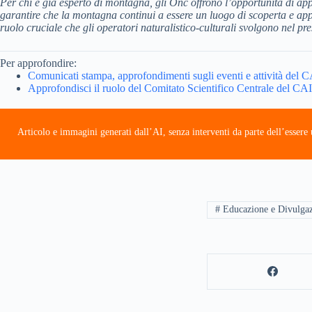
Per chi è già esperto di montagna, gli Onc offrono l’opportunità di app
garantire che la montagna continui a essere un luogo di scoperta e appr
ruolo cruciale che gli operatori naturalistico-culturali svolgono nel pre
Per approfondire:
Comunicati stampa, approfondimenti sugli eventi e attività del 
Approfondisci il ruolo del Comitato Scientifico Centrale del CAI
Articolo e immagini generati dall’AI, senza interventi da parte dell’esser
# Educazione e Divulga