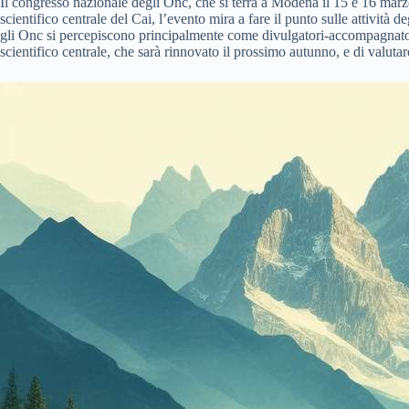
Il congresso nazionale degli Onc, che si terrà a Modena il 15 e 16 mar
scientifico centrale del Cai, l’evento mira a fare il punto sulle attività 
gli Onc si percepiscono principalmente come divulgatori-accompagnatori o
scientifico centrale, che sarà rinnovato il prossimo autunno, e di valutar