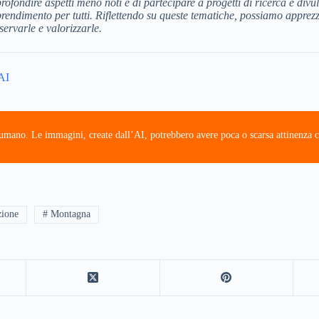
rofondire aspetti meno noti e di partecipare a progetti di ricerca e div
endimento per tutti. Riflettendo su queste tematiche, possiamo apprezza
servarle e valorizzarle.
CAI
e umano. Le immagini, create dall’AI, potrebbero avere poca o scarsa attinenza c
zione
# Montagna