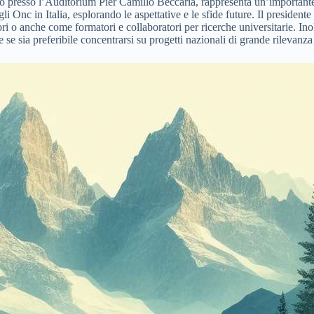
zo presso l’Auditorium Pier Camillo Beccaria, rappresenta un’important
degli Onc in Italia, esplorando le aspettative e le sfide future. Il presid
 anche come formatori e collaboratori per ricerche universitarie. Inoltr
e se sia preferibile concentrarsi su progetti nazionali di grande rilevanza