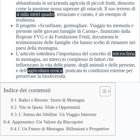
abbandonata in un'azienda agricola di piccoli frutti, dimostra
come la passione possa superare gli ostacoli. Il suo terreno di
4 mila metri quadri
, terrazzato e curato, è un esempio di
resilienza.
Il progetto «Sconfinare, germogliare. Viaggio tra memoria e
presente nelle giovani famiglie di Carnia», finanziato dalla
Regione FVG e da Fondazione Friuli, documenta le
testimonianze delle famiglie che hanno scelto di rimanere nei
paesi della montagna.
L’articolo sottolinea l’importanza del concetto di
microclima
in montagna, un intreccio complesso di fattori che
influenzano la vita delle piante, degli animali e delle persone,
e dell'
agricoltura eroica
, praticata in condizioni estreme per
preservare la biodiversità.
Indice dei contenuti
Radici e Ritorno: Storie di Montagna
Vite in Quota: Sfide e Opportunità
L’Anima dei Sibillini: Un Viaggio Interiore
Appennino: Un Valore da Riscoprire
Un Futuro di Montagna: Riflessioni e Prospettive