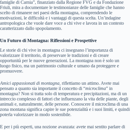
famiglie di Carnia”, finanziato dalla Regione FVG e da Fondazione
Friuli, mira a documentare le testimonianze delle famiglie che hanno
scelto di rimanere nei paesi della montagna, comprendendo le
motivazioni, le difficoltà e i vantaggi di questa scelta. Un’indagine
antropologica che vuole dare voce a chi vive e lavora in un contesto
caratterizzato dallo spopolamento.
Un Futuro di Montagna: Riflessioni e Prospettive
Le storie di chi vive in montagna ci insegnano l’importanza di
valorizzare il territorio, di preservare le tradizioni e di creare
opportunità per le nuove generazioni. La montagna non è solo un
luogo fisico, ma un patrimonio culturale e umano da proteggere e
promuovere.
Amici appassionati di montagna,
riflettiamo un attimo. Avete mai
pensato a quanto sia importante il concetto di “
microclima
” in
montagna? Non si tratta solo di temperatura e precipitazioni, ma di un
intreccio complesso di fattori che influenzano la vita delle piante, degli
animali e, naturalmente, delle persone. Conoscere il microclima di una
zona montana significa capire le sue potenzialità e i suoi limiti, e quindi
poterla valorizzare in modo sostenibile.
E per i più esperti, una nozione avanzata: avete mai sentito parlare di