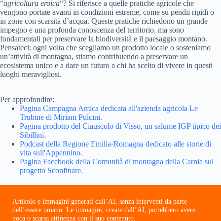
“
agricoltura eroica
“? Si riferisce a quelle pratiche agricole che
vengono portate avanti in condizioni estreme, come su pendii ripidi o
in zone con scarsità d’acqua. Queste pratiche richiedono un grande
impegno e una profonda conoscenza del territorio, ma sono
fondamentali per preservare la biodiversità e il paesaggio montano.
Pensateci: ogni volta che scegliamo un prodotto locale o sosteniamo
un’attività di montagna, stiamo contribuendo a preservare un
ecosistema unico e a dare un futuro a chi ha scelto di vivere in questi
luoghi meravigliosi.
Per approfondire:
Pagina Campagna Amica dedicata all'azienda agricola Le
Trubine di Miriam Pulcini.
Pagina prodotto del Ciauscolo di Visso, un salume IGP tipico dei
Sibillini.
Podcast della Regione Emilia-Romagna dedicato alle storie di
vita sull'Appennino.
Pagina Facebook della Comunità di montagna della Carnia sul
progetto Sconfinare.
Articolo e immagini generati dall’AI, senza interventi da parte
dell’essere umano. Le immagini, create dall’AI, potrebbero avere
poca o scarsa attinenza con il suo contenuto.