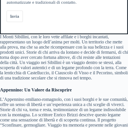
automatizzate e tradizionali di contatto.
Invia
I Monti Sibillini, con le loro vette affilate e i borghi incantati,
rappresentano un luogo dell’anima per molti. Un territorio che mette
alla prova, ma che sa anche ricompensare con la sua bellezza e i suoi
prodotti unici. Storie di chi arriva da lontano e decide di fermarsi, di chi
torna dopo aver cercato fortuna altrove, di chi resiste alle tentazioni
della città. Un viaggio nei Sibillini è un viaggio dentro se stessi, alla
scoperta di valori autentici e di un legame profondo con la terra. Come
la lenticchia di Castelluccio, il Ciauscolo di Visso e il Pecorino, simboli
di una tradizione secolare che si rinnova nel tempo.
Appennino: Un Valore da Riscoprire
L’Appennino emiliano-romagnolo, con i suoi borghi e le sue comunità,
offre un senso di libertà e un’esperienza unica a chi sceglie di viverci.
Storie di chi va, torna e resta, testimonianze di un legame indissolubile
con la montagna. Lo scrittore Enrico Brizzi descrive questo legame
come una sensazione di libertà e di scoperta continua. Il progetto
“Sconfinare, germogliare. Viaggio tra memoria e presente nelle giovani