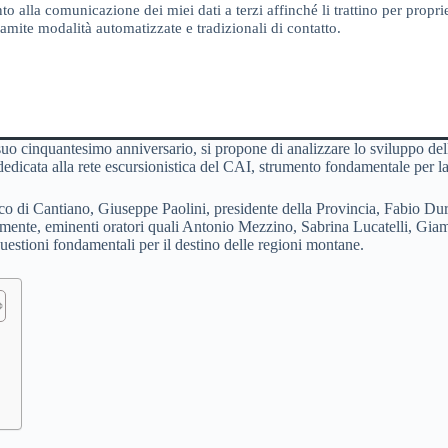
o alla comunicazione dei miei dati a terzi affinché li trattino per proprie
amite modalità automatizzate e tradizionali di contatto.
o cinquantesimo anniversario, si propone di analizzare lo sviluppo delle 
rà dedicata alla rete escursionistica del CAI, strumento fondamentale per
sindaco di Cantiano, Giuseppe Paolini, presidente della Provincia, Fabio 
ente, eminenti oratori quali Antonio Mezzino, Sabrina Lucatelli, Giamp
stioni fondamentali per il destino delle regioni montane.
a