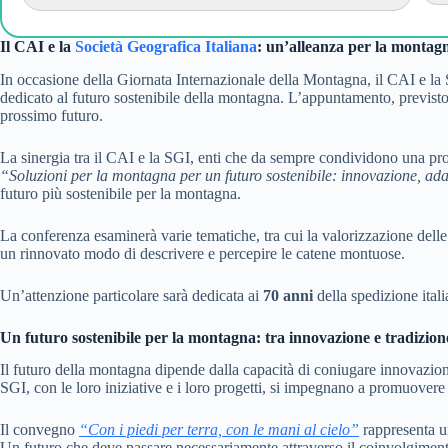
Il CAI e la
Società Geografica Italiana
: un’alleanza per la montag
In occasione della Giornata Internazionale della Montagna, il CAI e la
dedicato al futuro sostenibile della montagna. L’appuntamento, previsto
prossimo futuro.
La sinergia tra il CAI e la SGI, enti che da sempre condividono una pro
“Soluzioni per la montagna per un futuro sostenibile: innovazione, ad
futuro più sostenibile per la montagna.
La conferenza esaminerà varie tematiche, tra cui la valorizzazione delle 
un rinnovato modo di descrivere e percepire le catene montuose.
Un’attenzione particolare sarà dedicata ai
70 anni
della spedizione itali
Un futuro sostenibile per la montagna: tra innovazione e tradizion
Il futuro della montagna dipende dalla capacità di coniugare innovazione 
SGI, con le loro iniziative e i loro progetti, si impegnano a promuovere
Il convegno
“Con i piedi per terra, con le mani al cielo”
rappresenta un
Un futuro che deve passare necessariamente attraverso il coinvolgimento