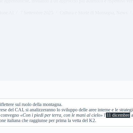
rne appenniniche, invitando a un approccio più autentico e rispettoso ve
ione AI
7 Settembre 2025
Cultura e Storie di Montagna
,
News
flettere sul ruolo della montagna.
e del CAI, si analizzeranno lo sviluppo delle aree interne e le strategie
il convegno
«Con i piedi per terra, con le mani al cielo»
l'
11 dicembre
a
one italiana che raggiunse per prima la vetta del K2.