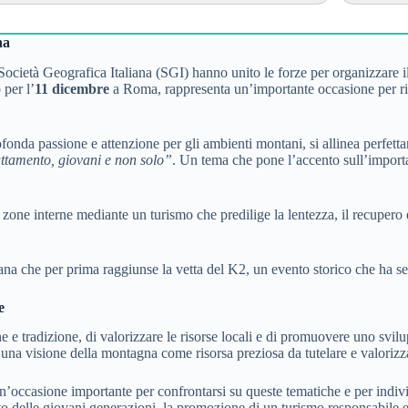
na
 Società Geografica Italiana (SGI) hanno unito le forze per organizzare
 per l’
11 dicembre
a Roma, rappresenta un’importante occasione per rifl
fonda passione e attenzione per gli ambienti montani, si allinea perfet
attamento, giovani e non solo”
. Un tema che pone l’accento sull’importa
zone interne mediante un turismo che predilige la lentezza, il recupero e 
ana che per prima raggiunse la vetta del K2, un evento storico che ha seg
e
e tradizione, di valorizzare le risorse locali e di promuovere uno svilup
 una visione della montagna come risorsa preziosa da tutelare e valorizz
’occasione importante per confrontarsi su queste tematiche e per indivi
 delle giovani generazioni, la promozione di un turismo responsabile e l