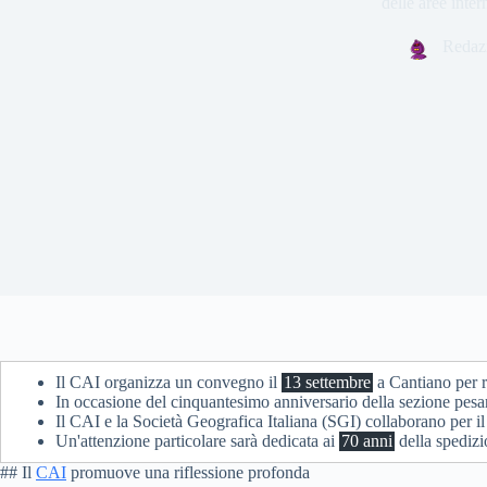
delle aree inte
Redaz
Il CAI organizza un convegno il
13 settembre
a Cantiano per ri
In occasione del cinquantesimo anniversario della sezione pesares
Il CAI e la Società Geografica Italiana (SGI) collaborano per 
Un'attenzione particolare sarà dedicata ai
70 anni
della spedizi
## Il
CAI
promuove una riflessione profonda