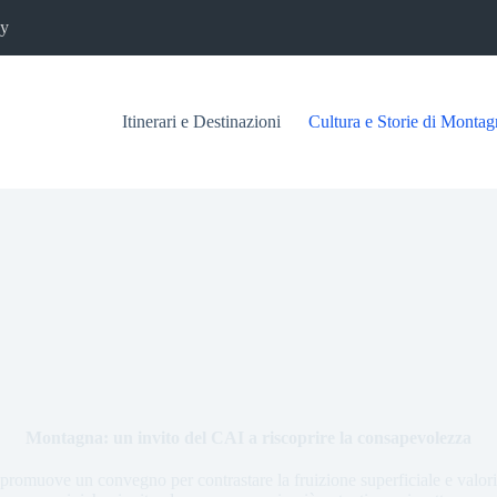
cy
Itinerari e Destinazioni
Cultura e Storie di Montag
Montagna: un invito del CAI a riscoprire la consapevolezza
 promuove un convegno per contrastare la fruizione superficiale e valoriz