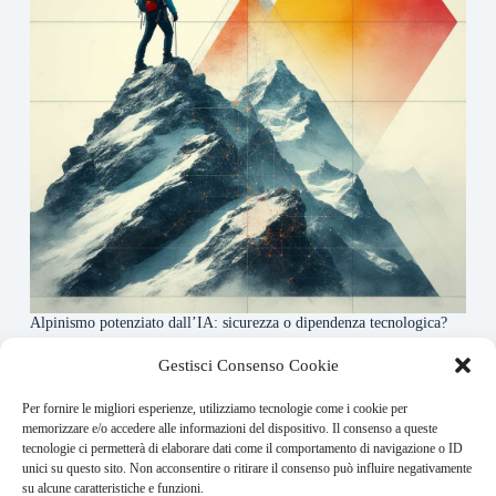
Alpinismo potenziato dall’IA: sicurezza o dipendenza tecnologica?
6 Maggio 2026
Gestisci Consenso Cookie
Per fornire le migliori esperienze, utilizziamo tecnologie come i cookie per
About this website
memorizzare e/o accedere alle informazioni del dispositivo. Il consenso a queste
tecnologie ci permetterà di elaborare dati come il comportamento di navigazione o ID
Rivistadellamontagna.it ogni giorno trova per te le principali
unici su questo sito. Non acconsentire o ritirare il consenso può influire negativamente
notizie su montagna trekking e alpinismo da tutto il mondo.
su alcune caratteristiche e funzioni.