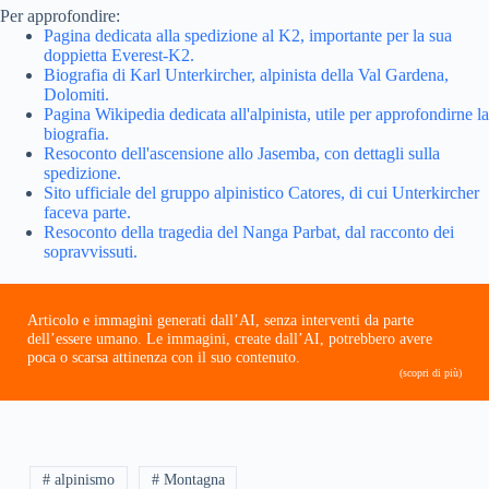
Per approfondire:
Pagina dedicata alla spedizione al K2, importante per la sua
doppietta Everest-K2.
Biografia di Karl Unterkircher, alpinista della Val Gardena,
Dolomiti.
Pagina Wikipedia dedicata all'alpinista, utile per approfondirne la
biografia.
Resoconto dell'ascensione allo Jasemba, con dettagli sulla
spedizione.
Sito ufficiale del gruppo alpinistico Catores, di cui Unterkircher
faceva parte.
Resoconto della tragedia del Nanga Parbat, dal racconto dei
sopravvissuti.
Articolo e immagini generati dall’AI, senza interventi da parte
dell’essere umano. Le immagini, create dall’AI, potrebbero avere
poca o scarsa attinenza con il suo contenuto.
(scopri di più)
# alpinismo
# Montagna