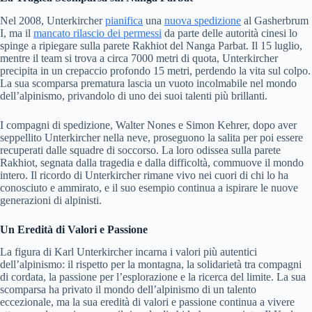
Nel 2008, Unterkircher
pianifica
una
nuova spedizione
al Gasherbrum
I, ma il
mancato rilascio dei permessi
da parte delle autorità cinesi lo
spinge a ripiegare sulla parete Rakhiot del Nanga Parbat. Il 15 luglio,
mentre il team si trova a circa 7000 metri di quota, Unterkircher
precipita in un crepaccio profondo 15 metri, perdendo la vita sul colpo.
La sua scomparsa prematura lascia un vuoto incolmabile nel mondo
dell’alpinismo, privandolo di uno dei suoi talenti più brillanti.
I compagni di spedizione, Walter Nones e Simon Kehrer, dopo aver
seppellito Unterkircher nella neve, proseguono la salita per poi essere
recuperati dalle squadre di soccorso. La loro odissea sulla parete
Rakhiot, segnata dalla tragedia e dalla difficoltà, commuove il mondo
intero. Il ricordo di Unterkircher rimane vivo nei cuori di chi lo ha
conosciuto e ammirato, e il suo esempio continua a ispirare le nuove
generazioni di alpinisti.
Un Eredità di Valori e Passione
La figura di Karl Unterkircher incarna i valori più autentici
dell’alpinismo: il rispetto per la montagna, la solidarietà tra compagni
di cordata, la passione per l’esplorazione e la ricerca del limite. La sua
scomparsa ha privato il mondo dell’alpinismo di un talento
eccezionale, ma la sua eredità di valori e passione continua a vivere