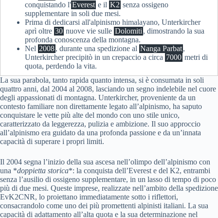
conquistando l'
Everest
e il
K2
senza ossigeno
supplementare in soli due mesi.
Prima di dedicarsi all'alpinismo himalayano, Unterkircher
aprì oltre
30
nuove vie sulle
Dolomiti
, dimostrando la sua
profonda conoscenza della montagna.
Nel
2008
, durante una spedizione al
Nanga Parbat
,
Unterkircher precipitò in un crepaccio a circa
7000
metri di
quota, perdendo la vita.
La sua parabola, tanto rapida quanto intensa, si è consumata in soli
quattro anni, dal 2004 al 2008, lasciando un segno indelebile nel cuore
degli appassionati di montagna. Unterkircher, proveniente da un
contesto familiare non direttamente legato all’alpinismo, ha saputo
conquistare le vette più alte del mondo con uno stile unico,
caratterizzato da leggerezza, pulizia e ambizione. Il suo approccio
all’alpinismo era guidato da una profonda passione e da un’innata
capacità di superare i propri limiti.
Il 2004 segna l’inizio della sua ascesa nell’olimpo dell’alpinismo con
una *
doppietta storica
*: la conquista dell’Everest e del K2, entrambi
senza l’ausilio di ossigeno supplementare, in un lasso di tempo di poco
più di due mesi. Queste imprese, realizzate nell’ambito della spedizione
EvK2CNR, lo proiettano immediatamente sotto i riflettori,
consacrandolo come uno dei più promettenti alpinisti italiani. La sua
capacità di adattamento all’alta quota e la sua determinazione nel