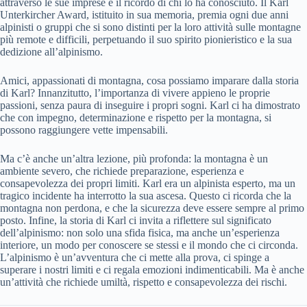
attraverso le sue imprese e il ricordo di chi lo ha conosciuto. Il Karl
Unterkircher Award, istituito in sua memoria, premia ogni due anni
alpinisti o gruppi che si sono distinti per la loro attività sulle montagne
più remote e difficili, perpetuando il suo spirito pionieristico e la sua
dedizione all’alpinismo.
Amici, appassionati di montagna, cosa possiamo imparare dalla storia
di Karl? Innanzitutto, l’importanza di vivere appieno le proprie
passioni, senza paura di inseguire i propri sogni. Karl ci ha dimostrato
che con impegno, determinazione e rispetto per la montagna, si
possono raggiungere vette impensabili.
Ma c’è anche un’altra lezione, più profonda: la montagna è un
ambiente severo, che richiede preparazione, esperienza e
consapevolezza dei propri limiti. Karl era un alpinista esperto, ma un
tragico incidente ha interrotto la sua ascesa. Questo ci ricorda che la
montagna non perdona, e che la sicurezza deve essere sempre al primo
posto. Infine, la storia di Karl ci invita a riflettere sul significato
dell’alpinismo: non solo una sfida fisica, ma anche un’esperienza
interiore, un modo per conoscere se stessi e il mondo che ci circonda.
L’alpinismo è un’avventura che ci mette alla prova, ci spinge a
superare i nostri limiti e ci regala emozioni indimenticabili. Ma è anche
un’attività che richiede umiltà, rispetto e consapevolezza dei rischi.