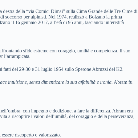
e a destra della “via Comici Dimai” sulla Cima Grande delle Tre Cime di
di soccorso per alpinisti. Nel 1974, realizzò a Bolzano la prima
zano il 16 gennaio 2017, all’età di 95 anni, lasciando un’eredità
 affrontando sfide estreme con coraggio, umiltà e competenza. Il suo
er l’arrampicata.
sui fatti del 29-30 e 31 luglio 1954 sullo Sperone Abruzzi del K2.
e intuizione, senza dimenticare la sua affabilità e ironia.
Abram fu
o nell’ombra, con impegno e dedizione, a fare la differenza. Abram era
a a riscoprire i valori dell’umiltà, del coraggio e della perseveranza,
essere riscoperto e valorizzato.