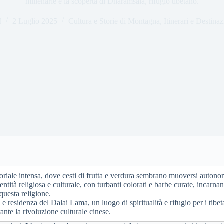
millenarie e la scoperta di Dharamsala, rifugio tibetano.
I
2 Luglio 2025
Cultura e Storie di Montagna
,
Itinerari e Destinaz
nsoriale intensa, dove cesti di frutta e verdura sembrano muoversi auton
ntità religiosa e culturale, con turbanti colorati e barbe curate, incarnan
 questa religione.
 e residenza del Dalai Lama, un luogo di spiritualità e rifugio per i ti
rante la rivoluzione culturale cinese.