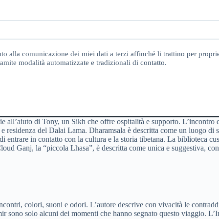
o alla comunicazione dei miei dati a terzi affinché li trattino per proprie
amite modalità automatizzate e tradizionali di contatto.
azie all’aiuto di Tony, un Sikh che offre ospitalità e supporto. L’incontro
 residenza del Dalai Lama. Dharamsala è descritta come un luogo di spiri
entrare in contatto con la cultura e la storia tibetana. La biblioteca cust
loud Ganj, la “piccola Lhasa”, è descritta come unica e suggestiva, con m
incontri, colori, suoni e odori. L’autore descrive con vivacità le contrad
ir sono solo alcuni dei momenti che hanno segnato questo viaggio. L’Indi