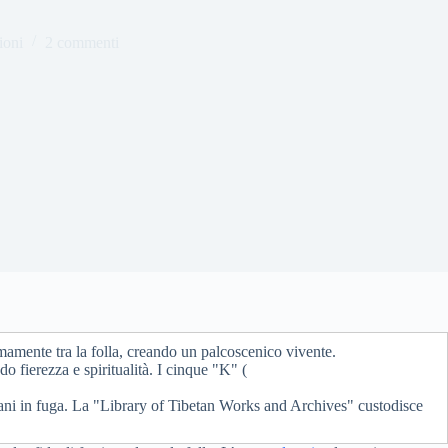
ioni
2 commenti
omamente tra la folla, creando un palcoscenico vivente.
do fierezza e spiritualità. I cinque "K" (
betani in fuga. La "Library of Tibetan Works and Archives" custodisce