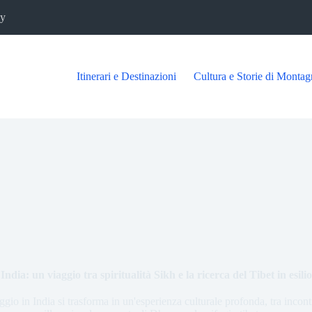
cy
Itinerari e Destinazioni
Cultura e Storie di Montag
India: un viaggio tra spiritualità Sikh e la ricerca del Tibet in esilio
io in India si trasforma in un'esperienza culturale profonda, tra incontri