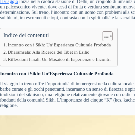
Il viaggio
inizia nella caotica stazione di Delhi, un crogiolo di umanità e c
un palcoscenico vivente, dove cesti di frutta e verdura sembrano muover
determinazione. Sul treno, l’incontro con un uomo con problemi alla schi
sui binari, tra escrementi e topi, contrasta con la spiritualità e la sacr
Indice dei contenuti
Incontro con i Sikh: Un’Esperienza Culturale Profonda
Dharamsala: Alla Ricerca del Tibet in Esilio
Riflessioni Finali: Un Mosaico di Esperienze e Incontri
Incontro con i Sikh: Un’Esperienza Culturale Profonda
Il viaggio in treno offre l’opportunità di immergersi nella cultura locale.
barbe curate e gli occhi penetranti, incarnano un senso di fierezza e spir
tradizioni del sikhismo, una religione relativamente giovane con radici 
fondanti della comunità Sikh. L’importanza dei cinque “K” (kes, kachcha
religione.