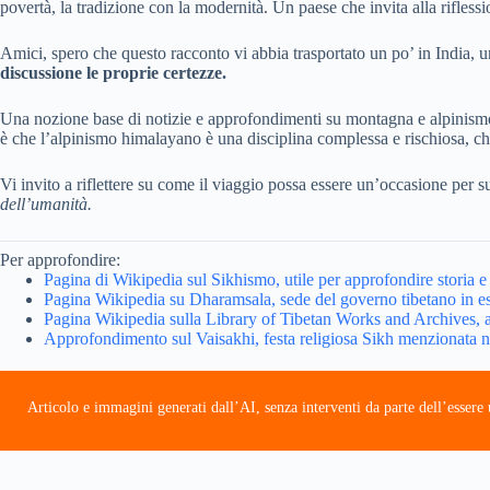
povertà, la tradizione con la modernità. Un paese che invita alla riflessio
Amici, spero che questo racconto vi abbia trasportato un po’ in India, u
discussione le proprie certezze.
Una nozione base di notizie e approfondimenti su montagna e alpinismo
è che l’alpinismo himalayano è una disciplina complessa e rischiosa, 
Vi invito a riflettere su come il viaggio possa essere un’occasione per su
dell’umanità.
Per approfondire:
Pagina di Wikipedia sul Sikhismo, utile per approfondire storia e 
Pagina Wikipedia su Dharamsala, sede del governo tibetano in es
Pagina Wikipedia sulla Library of Tibetan Works and Archives, 
Approfondimento sul Vaisakhi, festa religiosa Sikh menzionata nel
Articolo e immagini generati dall’AI, senza interventi da parte dell’esser