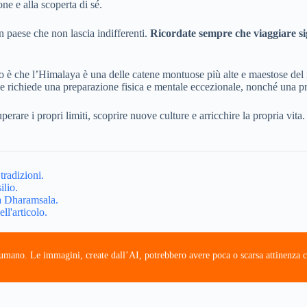
ne e alla scoperta di sé.
n paese che non lascia indifferenti.
Ricordate sempre che viaggiare sig
 è che l’Himalaya è una delle catene montuose più alte e maestose del
che richiede una preparazione fisica e mentale eccezionale, nonché una
perare i propri limiti, scoprire nuove culture e arricchire la propria vita
tradizioni.
ilio.
a Dharamsala.
l'articolo.
e umano. Le immagini, create dall’AI, potrebbero avere poca o scarsa attinenza c