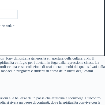
 finalità di
 con Tony dimostra la generosità e l’apertura della cultura Sikh. Il
tualità e rifugio per i tibetani in fuga dalla repressione cinese. La
odisce una vasta collezione di testi tibetani, molti dei quali salvati dalla
onaci in preghiera e studenti in attesa dei risultati degli esami.
dizioni e le bellezze di un paese che affascina e sconvolge. L’incontro
a si rivela un paese di contrasti, dove la spiritualità convive con la