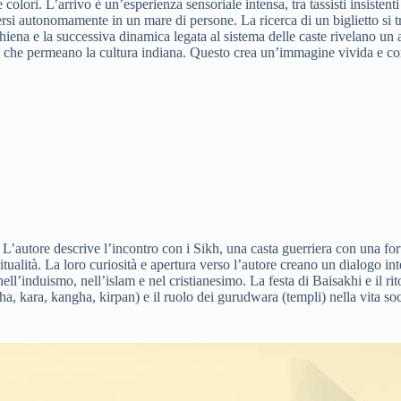
olori. L’arrivo è un’esperienza sensoriale intensa, tra tassisti insistenti e
si autonomamente in un mare di persone. La ricerca di un biglietto si t
ena e la successiva dinamica legata al sistema delle caste rivelano un a
alità che permeano la cultura indiana. Questo crea un’immagine vivida e co
 L’autore descrive l’incontro con i Sikh, una casta guerriera con una forte 
itualità. La loro curiosità e apertura verso l’autore creano un dialogo int
nell’induismo, nell’islam e nel cristianesimo. La festa di Baisakhi e il 
, kara, kangha, kirpan) e il ruolo dei gurudwara (templi) nella vita soc