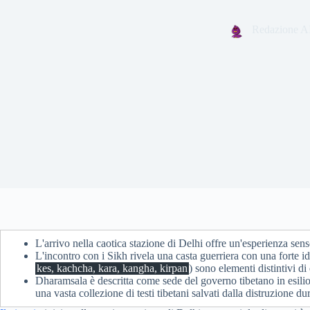
Redazione A
L'arrivo nella caotica stazione di Delhi offre un'esperienza se
L'incontro con i Sikh rivela una casta guerriera con una forte ide
kes, kachcha, kara, kangha, kirpan
) sono elementi distintivi di
Dharamsala è descritta come sede del governo tibetano in esilio
una vasta collezione di testi tibetani salvati dalla distruzione du