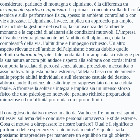
considerare, parlando di montagna e alpinismo, è la differenza tra
arrampicata sportiva
e
alpinismo
. La prima si concentra sulla difficoltà
tecnica e sulla performance fisica, spesso in ambienti controllati o con
vie attrezzate. L’alpinismo, invece, implica un approccio più ampio,
che include la gestione del rischio, la conoscenza dell’ambiente
montano e la capacità di adattarsi alle condizioni mutevoli. L’impresa
di Vanhee rientra pienamente nell’ambito dell’alpinismo, data la
complessità della via, l’altitudine e l’impegno richiesto. Un altro
aspetto rilevante nell’ambito dell’alpinismo è senza dubbio quello
definito
solitaria integrale
. Tale modalità d’arrampicata si distingue per
la sua natura ancora più audace rispetto alla solitaria con corda; infatti
comporta la scalata di percorsi senza alcuna protezione meccanica o
assicurativa. In questa pratica estrema, l’atleta si basa completamente
sulle proprie abilità individuali e sull’elemento casuale del destino,
abbracciando il potenziale esito tragico rappresentato da una caduta
fatale. Affrontare la solitaria integrale implica sia un intenso sforzo
fisico che uno psicologico notevole; pertanto richiede preparazioni
minuziose ed un’affinità profonda con i propri limiti.
Il coraggioso tentativo messo in atto da Vanhee offre numerosi spunti
riflessivi sul tema delle conquiste personali attraverso le sfide estreme.
Cosa ci motiva a oltrepassare le nostre barriere? Qual è il significato
profondo delle esperienze vissute in isolamento? E quale strada
possiamo intraprendere per mantenere un equilibrio tra gli obiettivi