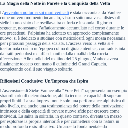
La Magia della Notte in Parete e la Conquista della Vetta
L’
avventura notturna sui muri verticali
è stata raccontata da Vanhee
come un vero momento incantato, vissuto sotto una vasta distesa di
stelle in uno stato che oscillava tra euforia e insonnia. Il giorno
seguente, nonostante l’affaticamento accumulato nel corpo durante le
ore precedenti, l’alpinista ha adottato un approccio completamente
nuovo; si è dedicato a studiare con meticolosità ogni mossa necessaria
per i prossimi passaggi della scalata. L’ascesa verso la vetta si è
trasformata così in un’epopea colma di gioia autentica, contraddistinta
da tratti pericolosi ma affascinanti e dalla qualità della roccia
d’eccezione. Alle undici del mattino del 25 giugno, Vanhee aveva
finalmente toccato con mano il culmine del Grand Capucin,
completando così il suo viaggio solitario.
Riflessioni Conclusive: Un’Impresa che Ispira
L’ascensione di Siebe Vanhee alla “Voie Petit” rappresenta un esempio
straordinario di determinazione, abilità tecnica e capacità di superare i
propri limiti. La sua impresa non è solo una performance alpinistica di
alto livello, ma anche una testimonianza del potere della motivazione
intrinseca e della capacità di trovare nuove sfide per crescere come
individui. La salita in solitaria, in questo contesto, diventa un mezzo
per esplorare la propria interiorità e per connettersi con la natura in
modo profondo e significativo. Un aspetto fondamentale da