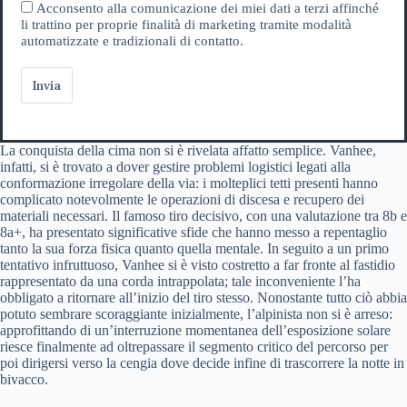
Acconsento alla comunicazione dei miei dati a terzi affinché
li trattino per proprie finalità di marketing tramite modalità
automatizzate e tradizionali di contatto.
Invia
La conquista della cima non si è rivelata affatto semplice. Vanhee,
infatti, si è trovato a dover gestire problemi logistici legati alla
conformazione irregolare della via: i molteplici tetti presenti hanno
complicato notevolmente le operazioni di discesa e recupero dei
materiali necessari. Il famoso tiro decisivo, con una valutazione tra 8b e
8a+, ha presentato significative sfide che hanno messo a repentaglio
tanto la sua forza fisica quanto quella mentale. In seguito a un primo
tentativo infruttuoso, Vanhee si è visto costretto a far fronte al fastidio
rappresentato da una corda intrappolata; tale inconveniente l’ha
obbligato a ritornare all’inizio del tiro stesso. Nonostante tutto ciò abbia
potuto sembrare scoraggiante inizialmente, l’alpinista non si è arreso:
approfittando di un’interruzione momentanea dell’esposizione solare
riesce finalmente ad oltrepassare il segmento critico del percorso per
poi dirigersi verso la cengia dove decide infine di trascorrere la notte in
bivacco.