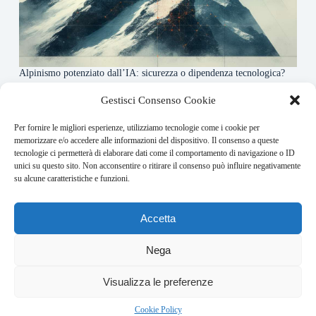
Alpinismo potenziato dall’IA: sicurezza o dipendenza tecnologica?
6 Maggio 2026
Gestisci Consenso Cookie
Per fornire le migliori esperienze, utilizziamo tecnologie come i cookie per
About this website
memorizzare e/o accedere alle informazioni del dispositivo. Il consenso a queste
tecnologie ci permetterà di elaborare dati come il comportamento di navigazione o ID
Rivistadellamontagna.it ogni giorno trova per te le principali
unici su questo sito. Non acconsentire o ritirare il consenso può influire negativamente
notizie su montagna trekking e alpinismo da tutto il mondo.
su alcune caratteristiche e funzioni.
Address:
Accetta
VIA USODIMARE 3 - 37138 - VERONA (VR)
E-Mail:
Nega
redazione@bullet-network.com
Network:
2
Visualizza le preferenze
bullet-network.com
Bullet - Dynamic Solutions Srl P.IVA 02954300238 – REA
Cookie Policy