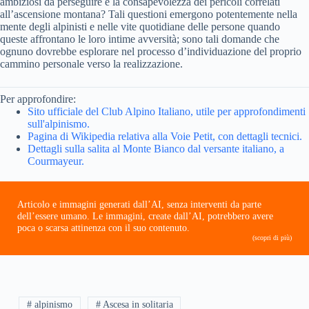
ambiziosi da perseguire e la consapevolezza dei pericoli correlati
all’ascensione montana? Tali questioni emergono potentemente nella
mente degli alpinisti e nelle vite quotidiane delle persone quando
queste affrontano le loro intime avversità; sono tali domande che
ognuno dovrebbe esplorare nel processo d’individuazione del proprio
cammino personale verso la realizzazione.
Per approfondire:
Sito ufficiale del Club Alpino Italiano, utile per approfondimenti
sull'alpinismo.
Pagina di Wikipedia relativa alla Voie Petit, con dettagli tecnici.
Dettagli sulla salita al Monte Bianco dal versante italiano, a
Courmayeur.
Articolo e immagini generati dall’AI, senza interventi da parte
dell’essere umano. Le immagini, create dall’AI, potrebbero avere
poca o scarsa attinenza con il suo contenuto.
(scopri di più)
# alpinismo
# Ascesa in solitaria