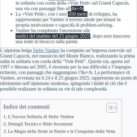
in solitaria con corda della «Voie Petit» sul Grand Capucin,
una via con passaggi fino all'
8a+/b
.
La «Voie Petit», con i suoi
450 metri
di sviluppo, ha
rappresentato per Vanhee il terreno ideale per testare la
propria motivazione e capacità di problem-solving.
Vanhee ha completato l'ascensione alle
undici del mattino del 25 giugno 2025
, dopo aver trascorso
una notte in bivacco sulla parete.
L’alpinista belga
Siebe
Vanhee
ha compiuto un’impresa notevole sul
Grand Capucin, nel massiccio del Monte Bianco, realizzando la prima
salita in solitaria con corda della “Voie Petit”. Questa via, aperta nel
1997 e liberata nel 2005, è rinomata per la sua difficoltà e l’impegno
richiesto, con passaggi che raggiungono l’8a+/b. La performance di
Vanhee, avvenuta tra il 24 e il 25 giugno 2025, rappresenta un punto di
riferimento nell’alpinismo moderno, spingendo i limiti di ciò che è
possibile realizzare in solitaria su vie di tale complessità.
Indice dei contenuti
L’Ascesa Solitaria di Siebe Vanhee
Dettagli Tecnici e Sfide Incontrate
La Magia della Notte in Parete e la Conquista della Vetta