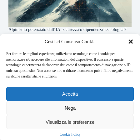
Alpinismo potenziato dall’IA: sicurezza o dipendenza tecnologica?
6 Maggio 2026
Gestisci Consenso Cookie
Per fornire le migliori esperienze, utilizziamo tecnologie come i cookie per
About this website
memorizzare e/o accedere alle informazioni del dispositivo. Il consenso a queste
tecnologie ci permetterà di elaborare dati come il comportamento di navigazione o ID
Rivistadellamontagna.it ogni giorno trova per te le principali
unici su questo sito. Non acconsentire o ritirare il consenso può influire negativamente
notizie su montagna trekking e alpinismo da tutto il mondo.
su alcune caratteristiche e funzioni.
Address:
Accetta
VIA USODIMARE 3 - 37138 - VERONA (VR)
E-Mail:
Nega
redazione@bullet-network.com
Network:
2
Visualizza le preferenze
bullet-network.com
Bullet - Dynamic Solutions Srl P.IVA 02954300238 – REA
Cookie Policy
297983 Copyright © 2026