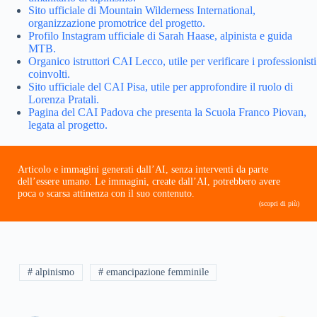
Sito ufficiale di Mountain Wilderness International,
organizzazione promotrice del progetto.
Profilo Instagram ufficiale di Sarah Haase, alpinista e guida
MTB.
Organico istruttori CAI Lecco, utile per verificare i professionisti
coinvolti.
Sito ufficiale del CAI Pisa, utile per approfondire il ruolo di
Lorenza Pratali.
Pagina del CAI Padova che presenta la Scuola Franco Piovan,
legata al progetto.
Articolo e immagini generati dall’AI, senza interventi da parte
dell’essere umano. Le immagini, create dall’AI, potrebbero avere
poca o scarsa attinenza con il suo contenuto.
(scopri di più)
# alpinismo
# emancipazione femminile