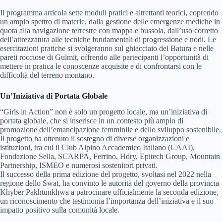
Il programma articola sette moduli pratici e altrettanti teorici, coprendo
un ampio spettro di materie, dalla gestione delle emergenze mediche in
quota alla navigazione terrestre con mappa e bussola, dall’uso corretto
dell’attrezzatura alle tecniche fondamentali di progressione e nodi. Le
esercitazioni pratiche si svolgeranno sul ghiacciaio del Batura e nelle
pareti rocciose di Gulmit, offrendo alle partecipanti l’opportunità di
mettere in pratica le conoscenze acquisite e di confrontarsi con le
difficoltà del terreno montano.
Un’Iniziativa di Portata Globale
“Girls in Action” non è solo un progetto locale, ma un’iniziativa di
portata globale, che si inserisce in un contesto più ampio di
promozione dell’emancipazione femminile e dello sviluppo sostenibile.
Il progetto ha ottenuto il sostegno di diverse organizzazioni e
istituzioni, tra cui il Club Alpino Accademico Italiano (CAAI),
Fondazione Sella, SCARPA, Ferrino, Hdry, Epitech Group, Mountain
Partnership, ISMEO e numerosi sostenitori privati.
Il successo della prima edizione del progetto, svoltasi nel 2022 nella
regione dello Swat, ha convinto le autorità del governo della provincia
Khyber Pakhtunkhwa a patrocinare ufficialmente la seconda edizione,
un riconoscimento che testimonia l’importanza dell’iniziativa e il suo
impatto positivo sulla comunità locale.