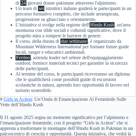
di
24
giovani donne pakistane attraverso l'alpinismo.
Un team di
sei
istruttrici italiane guiderà le partecipanti in un
percorso formativo completo, che include arrampicata,
progressione su ghiacciaio e orientamento.
L'iniziativa si svolge nella regione dell'
Hindu Kush
, un'area
montuosa con sfide sociali e culturali significative, dove il
progetto mira a rompere le barriere di genere.
Il corso, della durata di
due settimane
, è organizzato da
Mountain Wilderness International per formare future guide
locali, ranger e educatrici ambientali.
Ferrino
, azienda leader nel settore dell'equipaggiamento
outdoor, fornisce materiali tecnici per garantire la sicurezza
delle partecipanti.
Al termine del corso, le partecipanti riceveranno un diploma
che le qualificherà come possibili guide di escursioni
scolastiche in natura, aprendo loro opportunità di lavoro nel
turismo sostenibile.
#
Girls in Action
: Un’Onda di Emancipazione Al Femminile Sulle
Vette dell’Hindu Kush
Il 31 agosto 2025 segna un momento significativo per l’alpinismo e
l’emancipazione femminile, con il progetto “Girls in Action” che si
appresta a trasformare le montagne dell’Hindu Kush in Pakistan in un
palcoscenico di crescita e opportunità. Questa iniziativa, che vedrà la