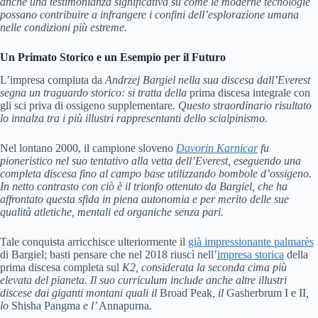
anche una testimonianza significativa su come le moderne tecnologie
possano contribuire a infrangere i confini dell’esplorazione umana
nelle condizioni più estreme.
Un Primato Storico e un Esempio per il Futuro
L’impresa compiuta da
Andrzej Bargiel
nella sua discesa dall’
Everest
segna un traguardo storico: si tratta della
prima discesa integrale con
gli sci priva di ossigeno supplementare
. Questo straordinario risultato
lo innalza tra i più illustri rappresentanti dello scialpinismo.
Nel lontano 2000, il campione sloveno
Davorin Karnicar
fu
pioneristico nel suo tentativo alla vetta dell’Everest, eseguendo una
completa discesa fino al campo base utilizzando bombole d’ossigeno.
In netto contrasto con ciò è il trionfo ottenuto da Bargiel, che ha
affrontato questa sfida in piena autonomia e per merito delle sue
qualità atletiche, mentali ed organiche senza pari.
Tale conquista arricchisce ulteriormente il
già impressionante palmarès
di Bargiel; basti pensare che nel 2018 riuscì nell’
impresa storica
della
prima discesa completa sul
K2
, considerata la seconda cima più
elevata del pianeta. Il suo curriculum include anche altre illustri
discese dai giganti montani quali il
Broad Peak
, il
Gasherbrum I e II
,
lo
Shisha Pangma
e l’
Annapurna
.