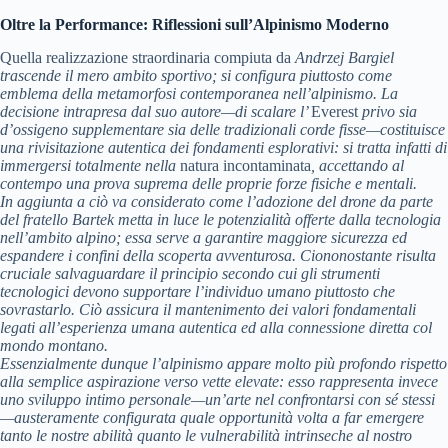
Oltre la Performance: Riflessioni sull’Alpinismo Moderno
Quella realizzazione straordinaria compiuta da
Andrzej Bargiel
trascende il mero ambito sportivo; si configura piuttosto come
emblema della metamorfosi contemporanea nell’alpinismo. La
decisione intrapresa dal suo autore—di scalare l’
Everest
privo sia
d’ossigeno supplementare sia delle tradizionali corde fisse—costituisce
una rivisitazione autentica dei fondamenti esplorativi: si tratta infatti di
immergersi totalmente nella
natura incontaminata
, accettando al
contempo una prova suprema delle proprie forze fisiche e mentali.
In aggiunta a ciò va considerato come l’adozione del drone da parte
del fratello
Bartek
metta in luce le potenzialità offerte dalla tecnologia
nell’ambito alpino; essa serve a garantire maggiore sicurezza ed
espandere i confini della scoperta avventurosa. Ciononostante risulta
cruciale salvaguardare il principio secondo cui gli strumenti
tecnologici devono supportare l’individuo umano piuttosto che
sovrastarlo. Ciò assicura il mantenimento dei valori fondamentali
legati all’esperienza umana autentica ed alla connessione diretta col
mondo montano.
Essenzialmente dunque l’alpinismo appare molto più profondo rispetto
alla semplice aspirazione verso vette elevate: esso rappresenta invece
uno sviluppo intimo personale—un’arte nel confrontarsi con sé stessi
—austeramente configurata quale opportunità volta a far emergere
tanto le nostre abilità quanto le vulnerabilità intrinseche al nostro