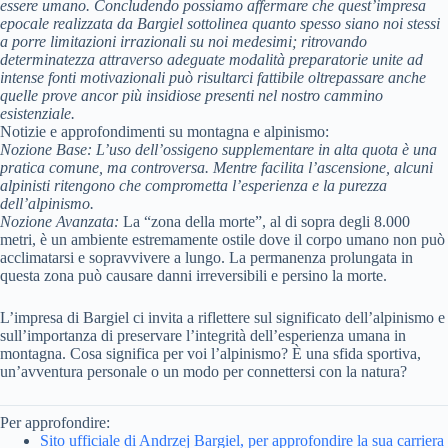
essere umano. Concludendo possiamo affermare che quest’impresa
epocale realizzata da
Bargiel
sottolinea quanto spesso siano noi stessi
a porre limitazioni irrazionali su noi medesimi; ritrovando
determinatezza attraverso adeguate modalità preparatorie unite ad
intense fonti motivazionali può risultarci fattibile oltrepassare anche
quelle prove ancor più insidiose presenti nel nostro cammino
esistenziale.
Notizie e approfondimenti su montagna e alpinismo:
Nozione Base:
L’uso dell’ossigeno supplementare in alta quota è una
pratica comune, ma controversa. Mentre facilita l’ascensione, alcuni
alpinisti ritengono che comprometta l’esperienza e la purezza
dell’alpinismo.
Nozione Avanzata:
La “zona della morte”, al di sopra degli 8.000
metri, è un ambiente estremamente ostile dove il corpo umano non può
acclimatarsi e sopravvivere a lungo. La permanenza prolungata in
questa zona può causare danni irreversibili e persino la morte.
L’impresa di Bargiel ci invita a riflettere sul significato dell’alpinismo e
sull’importanza di preservare l’integrità dell’esperienza umana in
montagna. Cosa significa per voi l’alpinismo? È una sfida sportiva,
un’avventura personale o un modo per connettersi con la natura?
Per approfondire:
Sito ufficiale di Andrzej Bargiel, per approfondire la sua carriera