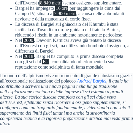
dell'Everest (
8.849 metri
) senza ossigeno supplementare.
Bargiel ha impiegato
16 ore
per raggiungere la cima dal
Campo IV, situato a
7.900 metri
, a causa delle abbondanti
nevicate e della mancanza di corde fisse.
La discesa di Bargiel sul ghiacciaio del Khumbu è stata
facilitata dall'uso di un drone guidato dal fratello Bartek,
riducendo i rischi in un ambiente notoriamente pericoloso.
Nel
2000
, Davorin Karnicar aveva già tentato la discesa
dall'Everest con gli sci, ma utilizzando bombole d'ossigeno, a
differenza di Bargiel.
Nel
2018
, Bargiel ha compiuto la prima discesa completa
con gli sci dal
K2
, consolidando ulteriormente la sua
reputazione come scialpinista di fama mondiale.
Il mondo dell’alpinismo vive un momento di grande entusiasmo grazie
all’eccezionale realizzazione del polacco
Andrzej Bargiel
, il quale ha
contribuito a scrivere una nuova pagina nella lunga tradizione
dell’esplorazione montana e delle imprese di sci estremo a grandi
altezze. La sua storica discesa completa con gli sci dalla vetta
dell’
Everest
, effettuata senza ricorrere a ossigeno supplementare, si
configura come un traguardo fondamentale, evidenziando non solo il
superamento dei limiti fisici umani ma anche la straordinaria
competenza tecnica e la rigorosa preparazione atletica mai vista prima
d’ora.