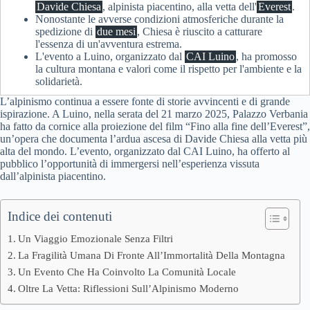
Davide Chiesa
, alpinista piacentino, alla vetta dell'
Everest
.
Nonostante le avverse condizioni atmosferiche durante la
spedizione di
due mesi
, Chiesa è riuscito a catturare
l'essenza di un'avventura estrema.
L'evento a Luino, organizzato dal
CAI Luino
, ha promosso
la cultura montana e valori come il rispetto per l'ambiente e la
solidarietà.
L’alpinismo continua a essere fonte di storie avvincenti e di grande
ispirazione. A Luino, nella serata del 21 marzo 2025, Palazzo Verbania
ha fatto da cornice alla proiezione del film “Fino alla fine dell’Everest”,
un’opera che documenta l’ardua ascesa di Davide Chiesa alla vetta più
alta del mondo. L’evento, organizzato dal CAI Luino, ha offerto al
pubblico l’opportunità di immergersi nell’esperienza vissuta
dall’alpinista piacentino.
Indice dei contenuti
Un Viaggio Emozionale Senza Filtri
La Fragilità Umana Di Fronte All’Immortalità Della Montagna
Un Evento Che Ha Coinvolto La Comunità Locale
Oltre La Vetta: Riflessioni Sull’Alpinismo Moderno