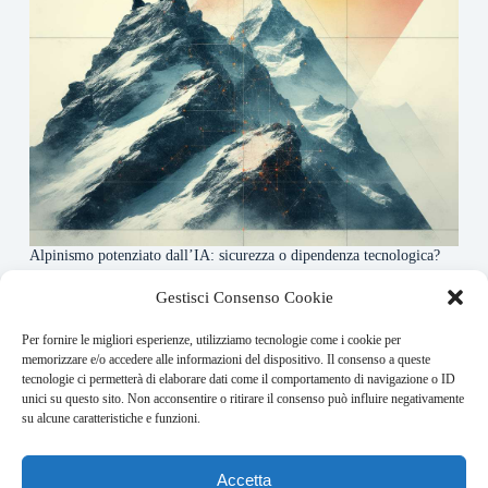
Alpinismo potenziato dall’IA: sicurezza o dipendenza tecnologica?
6 Maggio 2026
Gestisci Consenso Cookie
Per fornire le migliori esperienze, utilizziamo tecnologie come i cookie per
About this website
memorizzare e/o accedere alle informazioni del dispositivo. Il consenso a queste
tecnologie ci permetterà di elaborare dati come il comportamento di navigazione o ID
Rivistadellamontagna.it ogni giorno trova per te le principali
unici su questo sito. Non acconsentire o ritirare il consenso può influire negativamente
notizie su montagna trekking e alpinismo da tutto il mondo.
su alcune caratteristiche e funzioni.
Address:
Accetta
VIA USODIMARE 3 - 37138 - VERONA (VR)