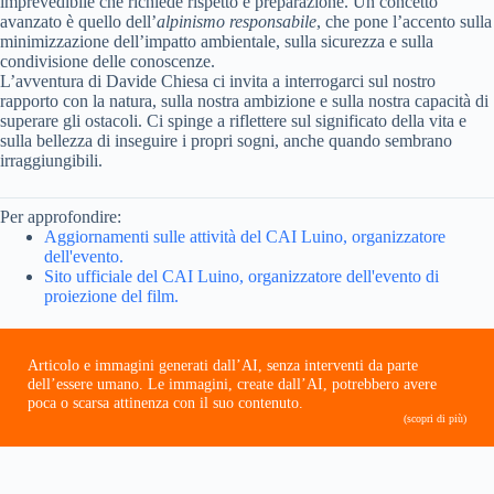
imprevedibile che richiede rispetto e preparazione. Un concetto
avanzato è quello dell’
alpinismo responsabile
, che pone l’accento sulla
minimizzazione dell’impatto ambientale, sulla sicurezza e sulla
condivisione delle conoscenze.
L’avventura di Davide Chiesa ci invita a interrogarci sul nostro
rapporto con la natura, sulla nostra ambizione e sulla nostra capacità di
superare gli ostacoli. Ci spinge a riflettere sul significato della vita e
sulla bellezza di inseguire i propri sogni, anche quando sembrano
irraggiungibili.
Per approfondire:
Aggiornamenti sulle attività del CAI Luino, organizzatore
dell'evento.
Sito ufficiale del CAI Luino, organizzatore dell'evento di
proiezione del film.
Articolo e immagini generati dall’AI, senza interventi da parte
dell’essere umano. Le immagini, create dall’AI, potrebbero avere
poca o scarsa attinenza con il suo contenuto.
(scopri di più)