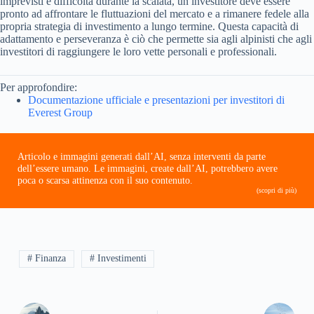
imprevisti e difficoltà durante la scalata, un investitore deve essere
pronto ad affrontare le fluttuazioni del mercato e a rimanere fedele alla
propria strategia di investimento a lungo termine. Questa capacità di
adattamento e perseveranza è ciò che permette sia agli alpinisti che agli
investitori di raggiungere le loro vette personali e professionali.
Per approfondire:
Documentazione ufficiale e presentazioni per investitori di
Everest Group
Articolo e immagini generati dall’AI, senza interventi da parte
dell’essere umano. Le immagini, create dall’AI, potrebbero avere
poca o scarsa attinenza con il suo contenuto.
(scopri di più)
# Finanza
# Investimenti