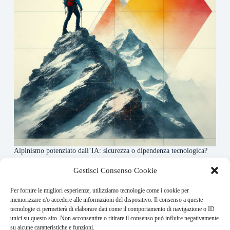
Alpinismo potenziato dall’IA: sicurezza o dipendenza tecnologica?
6 Maggio 2026
Gestisci Consenso Cookie
Per fornire le migliori esperienze, utilizziamo tecnologie come i cookie per
About this website
memorizzare e/o accedere alle informazioni del dispositivo. Il consenso a queste
tecnologie ci permetterà di elaborare dati come il comportamento di navigazione o ID
Rivistadellamontagna.it ogni giorno trova per te le principali
unici su questo sito. Non acconsentire o ritirare il consenso può influire negativamente
notizie su montagna trekking e alpinismo da tutto il mondo.
su alcune caratteristiche e funzioni.