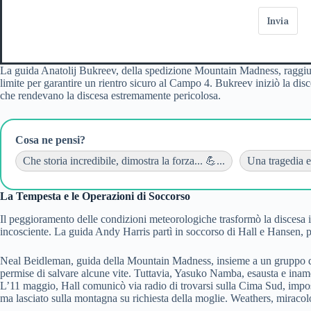
Invia
La guida Anatolij Bukreev, della spedizione Mountain Madness, raggiuns
limite per garantire un rientro sicuro al Campo 4. Bukreev iniziò la dis
che rendevano la discesa estremamente pericolosa.
Cosa ne pensi?
Che storia incredibile, dimostra la forza... 💪...
Una tragedia e
La Tempesta e le Operazioni di Soccorso
Il peggioramento delle condizioni meteorologiche trasformò la discesa
incosciente. La guida Andy Harris partì in soccorso di Hall e Hansen, p
Neal Beidleman, guida della Mountain Madness, insieme a un gruppo di sc
permise di salvare alcune vite. Tuttavia, Yasuko Namba, esausta e inamo
L’11 maggio, Hall comunicò via radio di trovarsi sulla Cima Sud, impos
ma lasciato sulla montagna su richiesta della moglie. Weathers, miracol