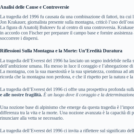
Analisi delle Cause e Controversie
La tragedia del 1996 fu causata da una combinazione di fattori, tra cui l’
Jon Krakauer, giornalista presente sulla montagna, criticò l’uso dell’o
La figura di Anatolij Bukreev fu al centro di una controversia. Krakauer 
in accordo con Fischer per preparare il campo base e fornire assistenza ag
soccorrere i dispersi.
Riflessioni Sulla Montagna e la Morte: Un’Eredità Duratura
La tragedia dell’Everest del 1996 ha lasciato un segno indelebile nella s
dell’ambizione umana. Ha messo in luce il coraggio e l’abnegazione di a
La montagna, con la sua maestosità e la sua spietatezza, continua ad attrar
ricorda che la montagna non perdona, e che il rispetto per la natura e 
La tragedia dell’Everest del 1996 ci offre una prospettiva profonda su
e alle nostre fragilità.
È un luogo dove il coraggio e la determinazione
Una nozione base di alpinismo che emerge da questa tragedia è l’importan
differenza tra la vita e la morte. Una nozione avanzata è la capacità di pr
rinunciare alla vetta se necessario.
La tragedia dell’Everest del 1996 ci invita a riflettere sul significato d