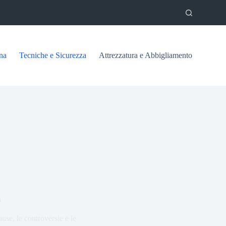
na
Tecniche e Sicurezza
Attrezzatura e Abbigliamento
a
use, le controversie e le