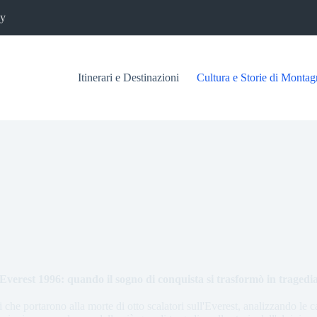
cy
Itinerari e Destinazioni
Cultura e Storie di Montag
Everest 1996: quando il sogno di conquista si trasformò in tragedi
 che portarono alla morte di otto scalatori sull'Everest, analizzando le ca