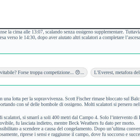
e la cima alle 13:07, scalando senza ossigeno supplementare. Tuttavia, 
cesa verso le 14:30, dopo aver aiutato altri scalatori a completare l’asc
vitabile? Forse troppa competizione... 😠...
L'Everest, metafora dell
 in una lotta per la sopravvivenza. Scott Fischer rimase bloccato sul 
ortando con sé delle bombole di ossigeno. Molti scalatori si persero nel
alatori, si smarrì a soli 400 metri dal Campo 4. Solo l’intervento di B
vibile, fu lasciata indietro, mentre Beck Weathers fu dato per morto.
sibilitato a scendere a causa del congelamento. Dopo un’ultima conversa
osamente, riprese i sensi e raggiunse il campo, dove fu soccorso e succe