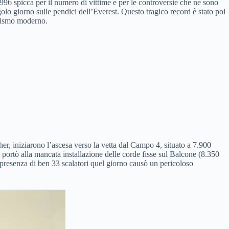
 1996 spicca per il numero di vittime e per le controversie che ne sono
golo giorno sulle pendici dell’Everest. Questo tragico record è stato poi
inismo moderno.
r, iniziarono l’ascesa verso la vetta dal Campo 4, situato a 7.900
ortò alla mancata installazione delle corde fisse sul Balcone (8.350
a presenza di ben 33 scalatori quel giorno causò un pericoloso