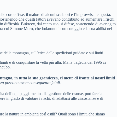
lle corde fisse, il malore di alcuni scalatori e l’improvvisa tempesta.
sostenendo che questi fattori avevano contribuito ad aumentare i rischi.
n difficoltà. Bukreev, dal canto suo, si difese, sostenendo di aver agito
 tra cui Simone Moro, che lodarono il suo coraggio e la sua abilità nel
 della montagna, sull’etica delle spedizioni guidate e sui limiti
imiti e di conquistare la vetta più alta. Ma la tragedia del 1996 ci
incubo.
tagna, in tutta la sua grandezza, ci mette di fronte ai nostri limiti
nza possono avere conseguenze fatali.
ta dell’equipaggiamento alla gestione delle risorse, può fare la
e in grado di valutare i rischi, di adattarsi alle circostanze e di
re la natura in ambienti così ostili? Quali sono i limiti che siamo