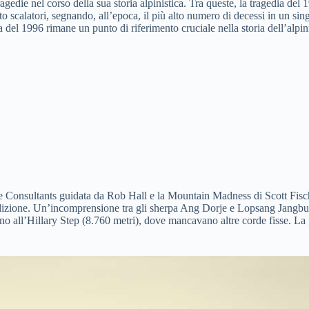
gedie nel corso della sua storia alpinistica. Tra queste, la tragedia del
to scalatori, segnando, all’epoca, il più alto numero di decessi in un sin
a del 1996 rimane un punto di riferimento cruciale nella storia dell’alp
e Consultants guidata da Rob Hall e la Mountain Madness di Scott Fische
edizione. Un’incomprensione tra gli sherpa Ang Dorje e Lopsang Jangbu p
arono all’Hillary Step (8.760 metri), dove mancavano altre corde fisse. L