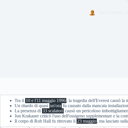
l
Sara Fontana (A
Tra il
10 e l'11 maggio 1996
, la tragedia dell'Everest causò la
Un ritardo di quasi
un'ora
fu causato dalla mancata installazion
La presenza di
33 scalatori
causò un pericoloso imbottigliament
Jon Krakauer criticò l'uso dell'ossigeno supplementare e la com
Il corpo di Rob Hall fu ritrovato il
23 maggio
, ma lasciato sul