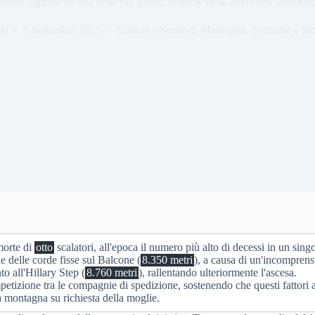
ezioni apprese da una delle più grandi tragedie nella storia dell'alpinism
I)
5 Settembre 2025
Cultura e Storie di Montagna
,
Tecniche e Si
 morte di
otto
scalatori, all'epoca il numero più alto di decessi in un sing
e delle corde fisse sul Balcone (
8.350 metri
), a causa di un'incomprensi
o all'Hillary Step (
8.760 metri
), rallentando ulteriormente l'ascesa.
petizione tra le compagnie di spedizione, sostenendo che questi fattori 
la montagna su richiesta della moglie.