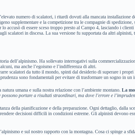
elevato numero di scalatori, i ritardi dovuti alla mancata installazione de
ssigeno supplementare e la competizione tra le compagnie di spedizione, 
lo accusò di essere sceso troppo presto al Campo 4, lasciando i clienti i
li scalatori in discesa. La sua versione fu supportata da altri alpinisti,
toria dell’alpinismo. Ha sollevato interrogativi sulla commercializzazione
lcuni, ma anche l’egoismo e l’indifferenza di altri.
re scalatori da tutto il mondo, spinti dal desiderio di superare i propri l
la prudenza sono fondamentali per evitare di trasformare un sogno in un 
lla natura umana e sulla nostra relazione con l’ambiente montano.
La mon
 possono portare a risultati straordinari, ma dove l’errore e l’imprude
za della pianificazione e della preparazione. Ogni dettaglio, dalla scel
endere decisioni difficili in condizioni estreme. Gli alpinisti devono esser
ell’alpinismo e sul nostro rapporto con la montagna. Cosa ci spinge a sfida