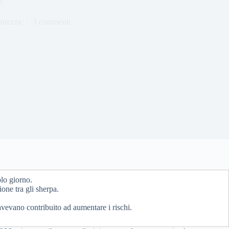
o.
curezza
3 commenti
olo giorno.
one tra gli sherpa.
avevano contribuito ad aumentare i rischi.