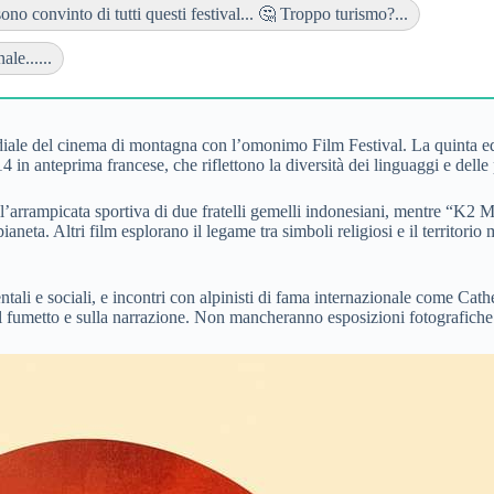
no convinto di tutti questi festival... 🤔 Troppo turismo?...
le......
ale del cinema di montagna con l’omonimo Film Festival. La quinta ediz
14 in anteprima francese, che riflettono la diversità dei linguaggi e dell
dell’arrampicata sportiva di due fratelli gemelli indonesiani, mentre “
ianeta. Altri film esplorano il legame tra simboli religiosi e il territo
bientali e sociali, e incontri con alpinisti di fama internazionale come C
, sul fumetto e sulla narrazione. Non mancheranno esposizioni fotografich