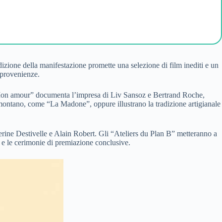
ione della manifestazione promette una selezione di film inediti e un
e provenienze.
K2 Mon amour” documenta l’impresa di Liv Sansoz e Bertrand Roche,
rio montano, come “La Madone”, oppure illustrano la tradizione artigianale
atherine Destivelle e Alain Robert. Gli “Ateliers du Plan B” metteranno a
e e le cerimonie di premiazione conclusive.