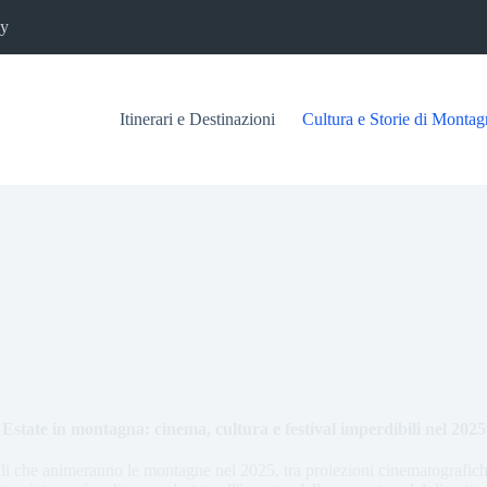
cy
Itinerari e Destinazioni
Cultura e Storie di Montag
Estate in montagna: cinema, cultura e festival imperdibili nel 2025
rali che animeranno le montagne nel 2025, tra proiezioni cinematografiche