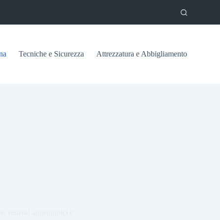
na
Tecniche e Sicurezza
Attrezzatura e Abbigliamento
, festival appenninici e