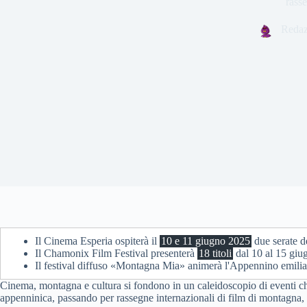
rasse
Redaz
Il Cinema Esperia ospiterà il
10 e 11 giugno 2025
due serate de
Il Chamonix Film Festival presenterà
18 titoli
dal 10 al 15 giu
Il festival diffuso «Montagna Mia» animerà l'Appennino emil
Cinema, montagna e cultura si fondono in un caleidoscopio di eventi che
appenninica, passando per rassegne internazionali di film di montagna, i