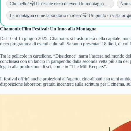
Che bello! 🤩 Un'estate ricca di eventi in montagna......
Non so
La montagna come laboratorio di idee? 💡 Un punto di vista origina
Chamonix Film Festival: Un Inno alla Montagna
Dal 10 al 15 giugno 2025, Chamonix si trasformerà nella capitale mondi
ricco programma di eventi culturali. Saranno presentati 18 titoli, di cui 
Tra le pellicole in cartellone, “Dissidence” narra l’ascesa nel mondo 
conclusasi con un lancio in parapendio dalla seconda vetta più alta del p
legata alla produzione di sci, come in “The Mill Keepers”.
Il festival offrirà anche proiezioni all’aperto, cine-dibattiti su temi am
disposizione laboratori gratuiti incentrati sulla scrittura per il cinema