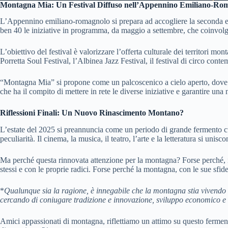
Montagna Mia: Un Festival Diffuso nell’Appennino Emiliano-Ro
L’Appennino emiliano-romagnolo si prepara ad accogliere la seconda edi
ben 40 le iniziative in programma, da maggio a settembre, che coinvol
L’obiettivo del festival è valorizzare l’offerta culturale dei territori mon
Porretta Soul Festival, l’Albinea Jazz Festival, il festival di circo conte
“Montagna Mia” si propone come un palcoscenico a cielo aperto, dove la
che ha il compito di mettere in rete le diverse iniziative e garantire una 
Riflessioni Finali: Un Nuovo Rinascimento Montano?
L’estate del 2025 si preannuncia come un periodo di grande fermento cultu
peculiarità. Il cinema, la musica, il teatro, l’arte e la letteratura si un
Ma perché questa rinnovata attenzione per la montagna? Forse perché, in
stessi e con le proprie radici. Forse perché la montagna, con le sue sfide e 
*
Qualunque sia la ragione, è innegabile che la montagna stia vivendo
cercando di coniugare tradizione e innovazione, sviluppo economico e s
Amici appassionati di montagna, riflettiamo un attimo su questo fermen