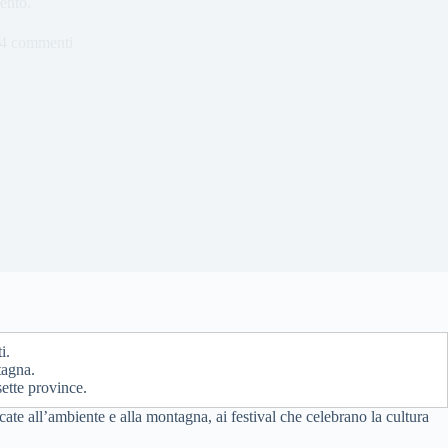
mento.
4 commenti
i.
tagna.
ette province.
te all’ambiente e alla montagna, ai festival che celebrano la cultura