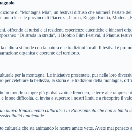
magnolo
zione di “Montagna Mia”, un festival diffuso che animerà l’estate del 2
geranno le sette province di Piacenza, Parma, Reggio Emilia, Modena, 
tani, offrendo ai turisti e ai residenti esperienze autentiche e itinerari or
mporaneo “Di strada in strada”, il Bobbio Film Festival, il Plautus festival
 cultura si fonde con la natura e le tradizioni locali. Il festival è p
narrazione organica e coerente del territorio.
rale per la montagna. Le iniziative presentate, pur nella loro diversità,
iscono per celebrare la bellezza, la storia e le tradizioni della montagna, 
 un mondo sempre più globalizzato e frenetico, le terre alte rappresenta
le sue difficoltà, ci invita a superare i nostri limiti e a riscoprire il valo
 un nuovo Rinascimento culturale.
Un Rinascimento che non si limita al
ostenibilità ambientale.
to culturale che sta animando le nostre amate vette. Avete mai pensato 