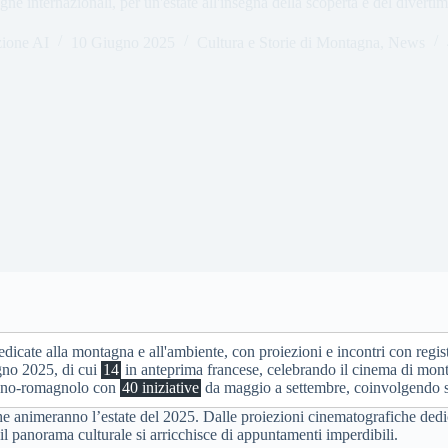
gne internazionali, per un'estate all'insegna della scoperta e del diverti
ione AI
10 Giugno 2025
Cultura e Storie di Montagna
,
News
dicate alla montagna e all'ambiente, con proiezioni e incontri con regist
gno 2025, di cui
14
in anteprima francese, celebrando il cinema di mon
iano-romagnolo con
40 iniziative
da maggio a settembre, coinvolgendo s
 animeranno l’estate del 2025. Dalle proiezioni cinematografiche dedica
l panorama culturale si arricchisce di appuntamenti imperdibili.