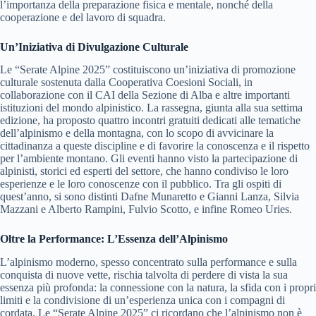
l’importanza della preparazione fisica e mentale, nonché della
cooperazione e del lavoro di squadra.
Un’Iniziativa di Divulgazione Culturale
Le “Serate Alpine 2025” costituiscono un’iniziativa di promozione
culturale sostenuta dalla Cooperativa Coesioni Sociali, in
collaborazione con il CAI della Sezione di Alba e altre importanti
istituzioni del mondo alpinistico. La rassegna, giunta alla sua settima
edizione, ha proposto quattro incontri gratuiti dedicati alle tematiche
dell’alpinismo e della montagna, con lo scopo di avvicinare la
cittadinanza a queste discipline e di favorire la conoscenza e il rispetto
per l’ambiente montano. Gli eventi hanno visto la partecipazione di
alpinisti, storici ed esperti del settore, che hanno condiviso le loro
esperienze e le loro conoscenze con il pubblico. Tra gli ospiti di
quest’anno, si sono distinti Dafne Munaretto e Gianni Lanza, Silvia
Mazzani e Alberto Rampini, Fulvio Scotto, e infine Romeo Uries.
Oltre la Performance: L’Essenza dell’Alpinismo
L’alpinismo moderno, spesso concentrato sulla performance e sulla
conquista di nuove vette, rischia talvolta di perdere di vista la sua
essenza più profonda: la connessione con la natura, la sfida con i propri
limiti e la condivisione di un’esperienza unica con i compagni di
cordata. Le “Serate Alpine 2025” ci ricordano che l’alpinismo non è