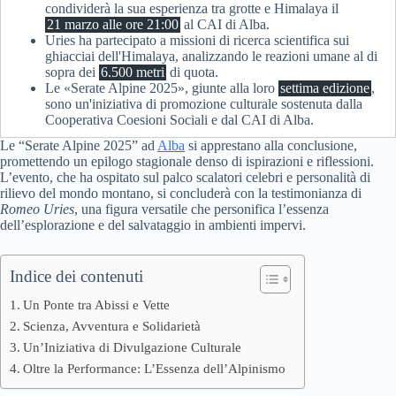
condividerà la sua esperienza tra grotte e Himalaya il
21 marzo alle ore 21:00
al CAI di Alba.
Uries ha partecipato a missioni di ricerca scientifica sui
ghiacciai dell'Himalaya, analizzando le reazioni umane al di
sopra dei
6.500 metri
di quota.
Le «Serate Alpine 2025», giunte alla loro
settima edizione
,
sono un'iniziativa di promozione culturale sostenuta dalla
Cooperativa Coesioni Sociali e dal CAI di Alba.
Le “Serate Alpine 2025” ad
Alba
si apprestano alla conclusione,
promettendo un epilogo stagionale denso di ispirazioni e riflessioni.
L’evento, che ha ospitato sul palco scalatori celebri e personalità di
rilievo del mondo montano, si concluderà con la testimonianza di
Romeo Uries
, una figura versatile che personifica l’essenza
dell’esplorazione e del salvataggio in ambienti impervi.
Indice dei contenuti
Un Ponte tra Abissi e Vette
Scienza, Avventura e Solidarietà
Un’Iniziativa di Divulgazione Culturale
Oltre la Performance: L’Essenza dell’Alpinismo