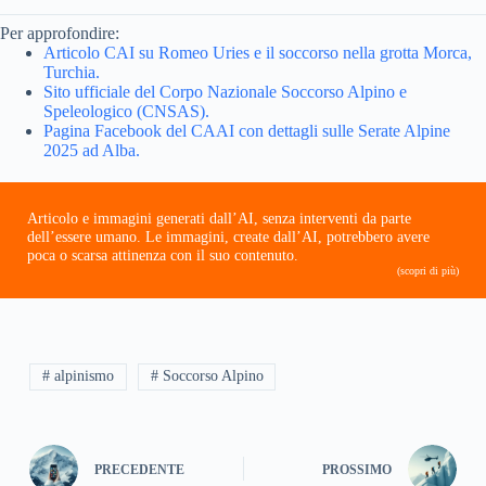
Per approfondire:
Articolo CAI su Romeo Uries e il soccorso nella grotta Morca,
Turchia.
Sito ufficiale del Corpo Nazionale Soccorso Alpino e
Speleologico (CNSAS).
Pagina Facebook del CAAI con dettagli sulle Serate Alpine
2025 ad Alba.
Articolo e immagini generati dall’AI, senza interventi da parte
dell’essere umano. Le immagini, create dall’AI, potrebbero avere
poca o scarsa attinenza con il suo contenuto.
(scopri di più)
# alpinismo
# Soccorso Alpino
PRECEDENTE
PROSSIMO