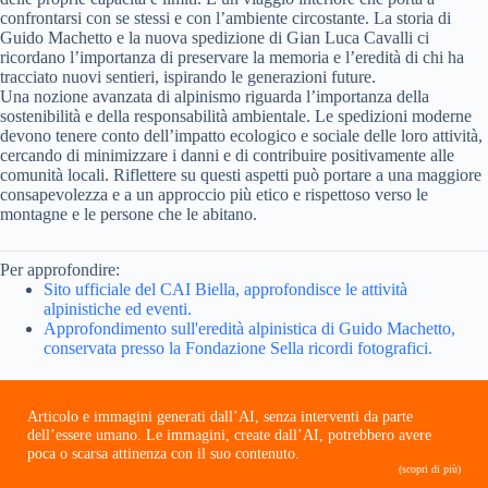
confrontarsi con se stessi e con l’ambiente circostante. La storia di
Guido Machetto e la nuova spedizione di Gian Luca Cavalli ci
ricordano l’importanza di preservare la memoria e l’eredità di chi ha
tracciato nuovi sentieri, ispirando le generazioni future.
Una nozione avanzata di alpinismo riguarda l’importanza della
sostenibilità e della responsabilità ambientale. Le spedizioni moderne
devono tenere conto dell’impatto ecologico e sociale delle loro attività,
cercando di minimizzare i danni e di contribuire positivamente alle
comunità locali. Riflettere su questi aspetti può portare a una maggiore
consapevolezza e a un approccio più etico e rispettoso verso le
montagne e le persone che le abitano.
Per approfondire:
Sito ufficiale del CAI Biella, approfondisce le attività
alpinistiche ed eventi.
Approfondimento sull'eredità alpinistica di Guido Machetto,
conservata presso la Fondazione Sella ricordi fotografici.
Articolo e immagini generati dall’AI, senza interventi da parte
dell’essere umano. Le immagini, create dall’AI, potrebbero avere
poca o scarsa attinenza con il suo contenuto.
(scopri di più)