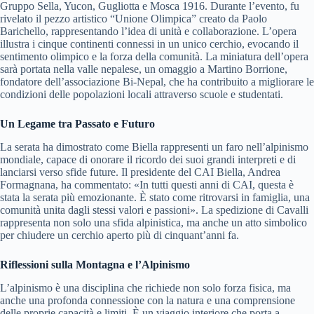
Gruppo Sella, Yucon, Gugliotta e Mosca 1916. Durante l’evento, fu
rivelato il pezzo artistico “Unione Olimpica” creato da Paolo
Barichello, rappresentando l’idea di unità e collaborazione. L’opera
illustra i cinque continenti connessi in un unico cerchio, evocando il
sentimento olimpico e la forza della comunità. La miniatura dell’opera
sarà portata nella valle nepalese, un omaggio a Martino Borrione,
fondatore dell’associazione Bi-Nepal, che ha contribuito a migliorare le
condizioni delle popolazioni locali attraverso scuole e studentati.
Un Legame tra Passato e Futuro
La serata ha dimostrato come Biella rappresenti un faro nell’alpinismo
mondiale, capace di onorare il ricordo dei suoi grandi interpreti e di
lanciarsi verso sfide future. Il presidente del CAI Biella, Andrea
Formagnana, ha commentato: «In tutti questi anni di CAI, questa è
stata la serata più emozionante. È stato come ritrovarsi in famiglia, una
comunità unita dagli stessi valori e passioni». La spedizione di Cavalli
rappresenta non solo una sfida alpinistica, ma anche un atto simbolico
per chiudere un cerchio aperto più di cinquant’anni fa.
Riflessioni sulla Montagna e l’Alpinismo
L’alpinismo è una disciplina che richiede non solo forza fisica, ma
anche una profonda connessione con la natura e una comprensione
delle proprie capacità e limiti. È un viaggio interiore che porta a